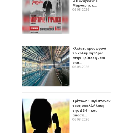
Ο Παναγιώτης
Μάργαρης κ…
06-08-2026
Κλείνει προσωρινά
το κολυμβητήριο
στην Τρίπολη - Θα
επα…
06-08-2026
Τρίπολη: Παρίσταναν
τους υπαλλήλους
της ΔΕΗ – και
αποσπ…
06-08-2026