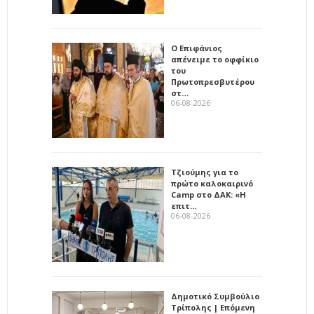
Ο Επιφάνιος
απένειμε το οφφίκιο
του
Πρωτοπρεσβυτέρου
στ…
06-08-2026
Τζιούμης για το
πρώτο καλοκαιρινό
Camp στο ΔΑΚ: «Η
επιτ…
06-08-2026
Δημοτικό Συμβούλιο
Τρίπολης | Επόμενη