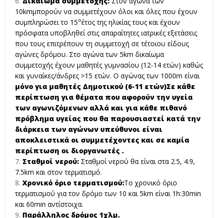
Δικαίωμα συμμετοχής:
Στον αγώνα των
10kmμπορούν να συμμετέχουν όλοι και όλες που έχουν
ο
συμπληρώσει το 15
έτος της ηλικίας τους και έχουν
πρόσφατα υποβληθεί στις απαραίτητες ιατρικές εξετάσεις
που τους επιτρέπουν τη συμμετοχή σε τέτοιου είδους
αγώνες δρόμου. Στο αγώνα των 5km δικαίωμα
συμμετοχής έχουν μαθητές γυμνασίου (12-14 ετών) καθώς
και γυναίκες/άνδρες >15 ετών. Ο αγώνας των 1000m είναι
μόνο για μαθητές Δημοτικού (6-11 ετών)Σε κάθε
περίπτωση για θέματα που αφορούν την υγεία
των αγωνιζόμενων αλλά και για κάθε πιθανό
πρόβλημα υγείας που θα παρουσιαστεί κατά την
διάρκεια των αγώνων υπεύθυνοι είναι
αποκλειστικά οι συμμετέχοντες και σε καμία
περίπτωση οι διοργανωτές .
Σταθμοί νερού
:
Σταθμοί νερού θα είναι στα 2.5, 4.9,
7.5km και στον τερματισμό.
Χρονικό όριο τερματισμού:
Το χρονικό όριο
τερματισμού για τον δρόμο των 10 και 5km είναι 1h:30min
και 60min αντίστοιχα.
Παράλληλος δρόμος 1χλμ.