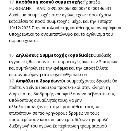
Κατάθεση ποσού συμμετοχής:
Τράπεζα
ΕUROBANK - IBAN: GR9502606680000910200146531
δικαίωμα συμμετοχής στον αγώνα έχουν όσοι έχουν
καταθέσει το ποσό συμμετοχής, μέχρι και την Τετάρτη
10/12/2025.Στην αιτιολογία της κατάθεσης να αναγράφεται
υποχρεωτικά το ονοματεπώνυμο και το αγώνισμα του
συμμετέχοντος.
Δηλώσεις Συμμετοχής (ομαδικές):
Ομαδικές
εγγραφές θεωρούνται οι συμμετοχές άνω των 5 ατόμων
και συμπληρώνετε την
φόρμα
και την αποστέλλετε
επισυναπτόμενη στο
segastri@gmail.com
Ασφάλεια δρομέων:
Οι συμμετέχοντες δρομείς θα
πρέπει να είναι ιδιαίτερα προσεκτικοί στην κίνηση τη
διάρκεια της διαδρομής και οφείλουν να σέβονται τους
υπόλοιπους συναθλητές τους, να μην
αλληλοεμποδίζονται στην προσπάθεια τους, να
επιτρέπουν σε πιο γρήγορους δρομείς να τους
προσπεράσουν ώστε να μην εμποδίζουν την ομαλή
διεξαγωγή του αγώνα.Σε περίπτωση τραυματισμού