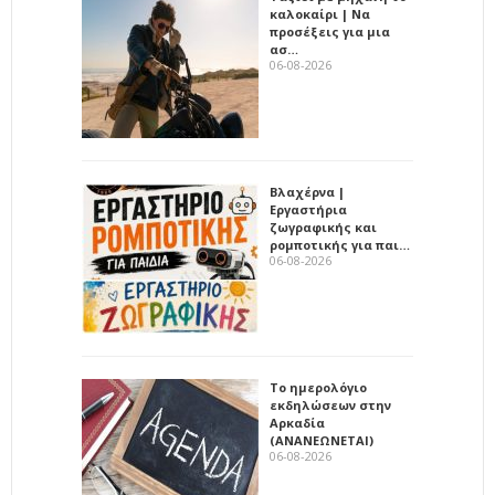
καλοκαίρι | Να
προσέξεις για μια
ασ…
06-08-2026
Βλαχέρνα |
Εργαστήρια
ζωγραφικής και
ρομποτικής για παι…
06-08-2026
Το ημερολόγιο
εκδηλώσεων στην
Αρκαδία
(ΑΝΑΝΕΩΝΕΤΑΙ)
06-08-2026