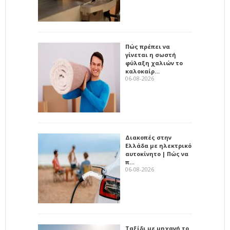
Πώς πρέπει να
γίνεται η σωστή
φύλαξη χαλιών το
καλοκαίρ…
06-08-2026
Διακοπές στην
Ελλάδα με ηλεκτρικό
αυτοκίνητο | Πώς να
π…
06-08-2026
Ταξίδι με μηχανή το