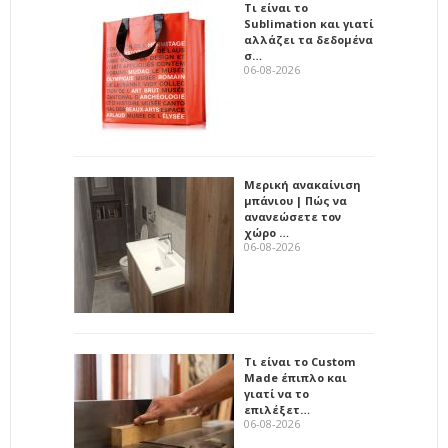
Τι είναι το
Sublimation και γιατί
αλλάζει τα δεδομένα
σ…
06-08-2026
Μερική ανακαίνιση
μπάνιου | Πώς να
ανανεώσετε τον
χώρο …
06-08-2026
Τι είναι το Custom
Made έπιπλο και
γιατί να το
επιλέξετ…
06-08-2026