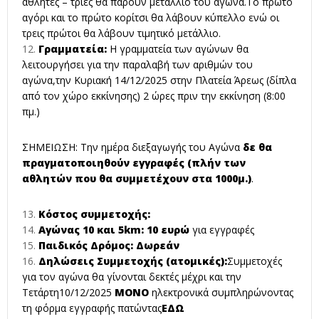
αθλητές – τριες θα πάρουν μετάλλιο του αγώνα.Το πρώτο
αγόρι και το πρώτο κορίτσι θα λάβουν κύπελλο ενώ οι
τρεις πρώτοι θα λάβουν τιμητικό μετάλλιο.
Γραμματεία:
Η γραμματεία των αγώνων θα
λειτουργήσει για την παραλαβή των αριθμών του
αγώνα,την Κυριακή 14/12/2025 στην Πλατεία Άρεως (δίπλα
από τον χώρο εκκίνησης) 2 ώρες πριν την εκκίνηση (8:00
πμ.)
ΣΗΜΕΙΩΣΗ: Την ημέρα διεξαγωγής του Αγώνα
δε θα
πραγματοποιηθούν εγγραφές (πλήν των
αθλητών που θα συμμετέχουν στα 1000μ.)
.
Κόστος συμμετοχής:
Αγώνας 10 και 5
km
: 10 ευρώ
για εγγραφές
Παιδικός Δρόμος: Δωρεάν
Δηλώσεις Συμμετοχής (ατομικές):
Συμμετοχές
για τον αγώνα θα γίνονται δεκτές μέχρι και την
Τετάρτη10/12/2025
ΜΟΝΟ
ηλεκτρονικά συμπληρώνοντας
τη φόρμα εγγραφής πατώντας
ΕΔΩ