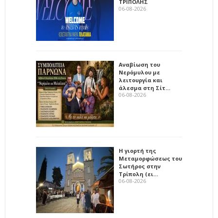
ΤΡΙΠΟΛΗΣ
06-08-2026
Αναβίωση του
Νερόμυλου με
λειτουργία και
άλεσμα στη Σίτ…
06-08-2026
Η γιορτή της
Μεταμορφώσεως του
Σωτήρος στην
Τρίπολη (ει…
06-08-2026