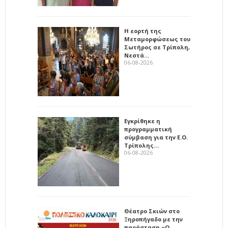
Η εορτή της
Μεταμορφώσεως του
Σωτήρος σε Τρίπολη,
Νεστά…
06-08-2026
Εγκρίθηκε η
προγραμματική
σύμβαση για την Ε.Ο.
Τρίπολης…
06-08-2026
Θέατρο Σκιών στο
Ξηροπήγαδο με την
παράσταση «Ο