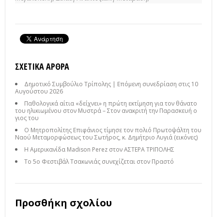
ΣΧΕΤΙΚΆ ΆΡΘΡΑ
Δημοτικό Συμβούλιο Τρίπολης | Επόμενη συνεδρίαση στις 10
Αυγούστου 2026
Παθολογικά αίτια «δείχνει» η πρώτη εκτίμηση για τον θάνατο
του ηλικιωμένου στον Μυστρά – Στον ανακριτή την Παρασκευή ο
γιος του
Ο Μητροπολίτης Επιφάνιος τίμησε τον πολιό Πρωτοψάλτη του
Ναού Μεταμορφώσεως του Σωτήρος, κ. Δημήτριο Λυγιά (εικόνες)
Η Αμερικανίδα Madison Perez στον ΑΣΤΕΡΑ ΤΡΙΠΟΛΗΣ
Το 5ο Φεστιβάλ Τσακωνιάς συνεχίζεται στον Πραστό
Προσθήκη σχολίου