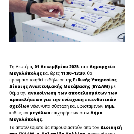
Τη Δευτέρα
, 01 Δεκεμβρίου 2025
, στο
Δημαρχείο
Μεγαλόπολης
και ώρες
11:00–13:30
, θα
πραγματοποιηθεί εκδήλωση της
Ειδικής Υπηρεσίας
Δίκαιης Αναπτυξιακής Μετάβασης
(
ΕΥΔΑΜ)
με
θέμα την
ανακοίνωση των αποτελεσμάτων των
προσκλήσεων για την ενίσχυση επενδυτικών
σχεδίων
νέων/υπό σύσταση και υφιστάμενων
ΜμΕ
,
καθώς και
μεγάλων
επιχειρήσεων στον
Δήμο
Μεγαλόπολης
.
Τα αποτελέσματα θα παρουσιαστούν από τον
Διοικητή
της ΕΥΔΑΜ, κ. Πελοπίδα Καλλίρη
, παρουσία του