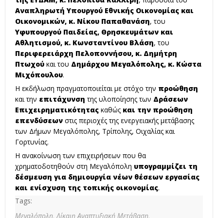
Αναπληρωτή Υπουργού Εθνικής Οικονομίας και
Οικονομικών, κ. Νίκου Παπαθανάση
, του
Υφυπουργού Παιδείας, Θρησκευμάτων και
Αθλητισμού, κ. Κωνσταντίνου Βλάση
, του
Περιφερειάρχη Πελοποννήσου, κ. Δημήτρη
Πτωχού
και του
Δημάρχου Μεγαλόπολης, κ. Κώστα
Μιχόπουλου
.
Η εκδήλωση πραγματοποιείται με στόχο την
προώθηση
και την
επιτάχυνση
της υλοποίησης των
Δράσεων
Επιχειρηματικότητας
καθώς
και την προώθηση
επενδύσεων
στις περιοχές της ενεργειακής μετάβασης
των Δήμων Μεγαλόπολης, Τρίπολης, Οιχαλίας και
Γορτυνίας.
Η ανακοίνωση των επιχειρήσεων που θα
χρηματοδοτηθούν στη Μεγαλόπολη
υπογραμμίζει τη
δέσμευση για δημιουργία νέων θέσεων εργασίας
και ενίσχυση της τοπικής οικονομίας
.
Tags:
Μεγαλόπολη,
Δίκαιη Αναπτυξιακή Μετάβαση,