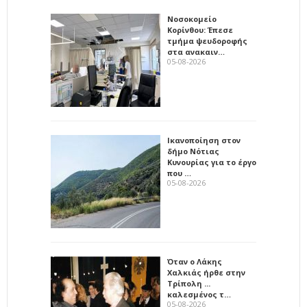
Νοσοκομείο
Κορίνθου: Έπεσε
τμήμα ψευδοροφής
στα ανακαιν…
05-08-2026
Ικανοποίηση στον
δήμο Νότιας
Κυνουρίας για το έργο
που …
05-08-2026
Όταν ο Λάκης
Χαλκιάς ήρθε στην
Τρίπολη ...
καλεσμένος τ…
05-08-2026