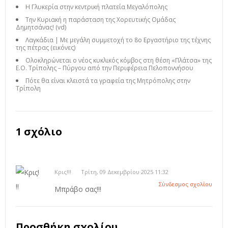
Η Γλυκερία στην κεντρική πλατεία Μεγαλόπολης
Την Κυριακή η παράσταση της Χορευτικής Ομάδας
Δημητσάνας! (vd)
Λαγκάδια | Με μεγάλη συμμετοχή το 8ο Εργαστήριο της τέχνης
της πέτρας (εικόνες)
Ολοκληρώνεται ο νέος κυκλικός κόμβος στη θέση «Πλάτσα» της
Ε.Ο. Τρίπολης – Πύργου από την Περιφέρεια Πελοποννήσου
Πότε θα είναι κλειστά τα γραφεία της Μητρόπολης στην
Τρίπολη
1 σχόλιο
Κρις!!!
Τρίτη, 09 Δεκεμβρίου 2025 11:32
Σύνδεσμος σχολίου
Μπράβο σας!!!
Προσθήκη σχολίου