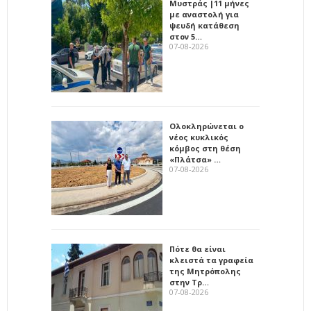
Μυστράς |11 μήνες
με αναστολή για
ψευδή κατάθεση
στον 5…
07-08-2026
Ολοκληρώνεται ο
νέος κυκλικός
κόμβος στη θέση
«Πλάτσα» …
07-08-2026
Πότε θα είναι
κλειστά τα γραφεία
της Μητρόπολης
στην Τρ…
07-08-2026