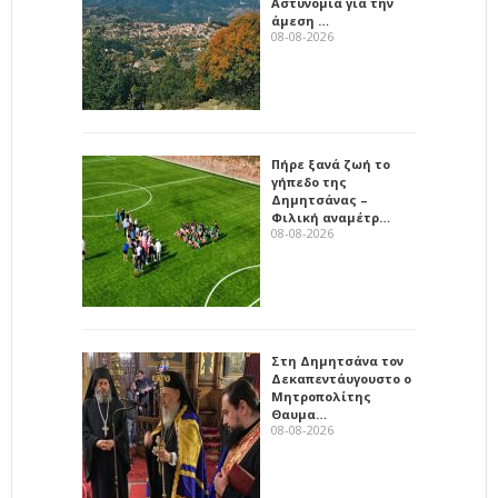
Αστυνομία για την
άμεση …
08-08-2026
Πήρε ξανά ζωή το
γήπεδο της
Δημητσάνας –
Φιλική αναμέτρ…
08-08-2026
Στη Δημητσάνα τον
Δεκαπεντάυγουστο ο
Μητροπολίτης
Θαυμα…
08-08-2026