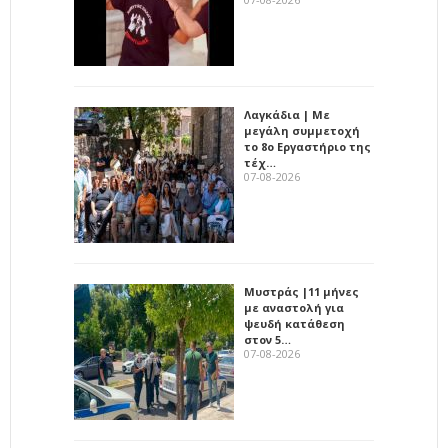
Λαγκάδια | Με
μεγάλη συμμετοχή
το 8ο Εργαστήριο της
τέχ…
07-08-2026
Μυστράς |11 μήνες
με αναστολή για
ψευδή κατάθεση
στον 5…
07-08-2026