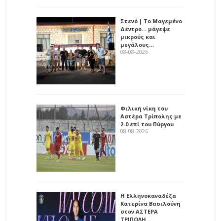
Στενό | Το Μαγεμένο
Δέντρο… μάγεψε
μικρούς και
μεγάλους…
08-08-2026
Φιλική νίκη του
Αστέρα Τρίπολης με
2-0 επί του Πύργου
08-08-2026
Η Ελληνοκαναδέζα
Κατερίνα Βασιλούνη
στον ΑΣΤΕΡΑ
ΤΡΙΠΟΛΗ…