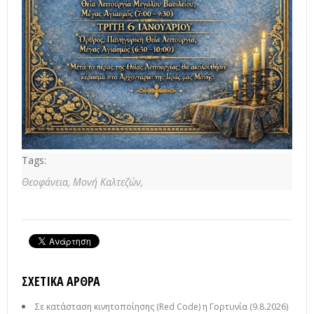
Tags:
Θεοφάνεια,
Μονή Καλτεζών,
ΣΧΕΤΙΚΆ ΆΡΘΡΑ
Σε κατάσταση κινητοποίησης (Red Code) η Γορτυνία (9.8.2026)