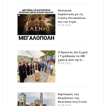
Θεατρική
παράσταση με τη
Γιούλη Ηλιοπούλου
και τον Στρά…
10-08-2026
Ο Πραστός δεν ξεχνά
| Τιμήθηκαν τα 200
χρόνια από την π…
09-08-2026
Εορτασμός της
Κοιμήσεως της
Θεοτόκου στη Στενό
09-08-2026