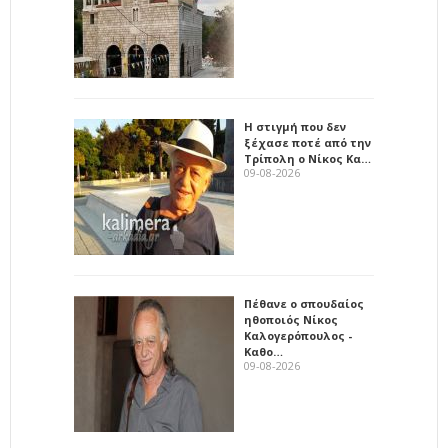
Η στιγμή που δεν
ξέχασε ποτέ από την
Τρίπολη ο Νίκος Κα…
09-08-2026
Πέθανε ο σπουδαίος
ηθοποιός Νίκος
Καλογερόπουλος -
Καθο…
09-08-2026