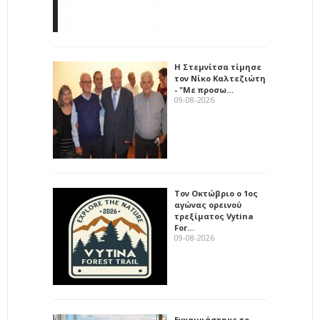
Η Στεμνίτσα τίμησε
τον Νίκο Καλτεζιώτη
- "Με προσω…
09-08-2026
Τον Οκτώβριο ο 1ος
αγώνας ορεινού
τρεξίματος Vytina
For…
09-08-2026
Εγκαινιάστηκε το