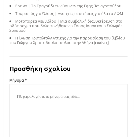
Ροεινό | Το Τραγούδι των Βουνών της Έφης Παναγοπούλου
Τουρισμός για Όλους | Ανοιχτές οι αιτήσεις για όλα τα ΑΦΜ
Μοτοπαρέα Λεωνιδίου | Μια συμβολική διανυκτέρευση στο
οδόφραγμα που δολοφονήθηκαν ο Τάσος Ισαάκ και ο Σολωμός
Σολωμού
Η Ένωση Τριπολιτών Αττικής για την παρουσίαση του βιβλίου
του Γιώργου Χριστοδουλόπουλου στην Αθήνα (εικόνες)
Προσθήκη σχολίου
Μήνυμα *