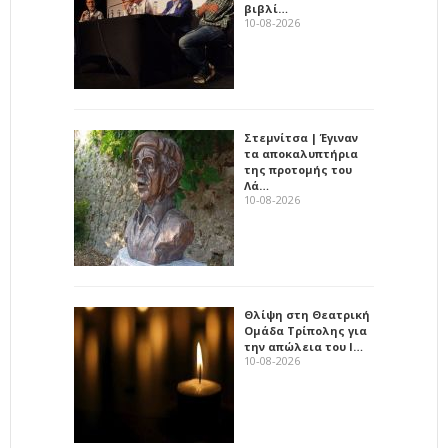
βιβλί…
10-08-2026
Στεμνίτσα | Έγιναν
τα αποκαλυπτήρια
της προτομής του
Λά…
10-08-2026
Θλίψη στη Θεατρική
Ομάδα Τρίπολης για
την απώλεια του Ι…
10-08-2026