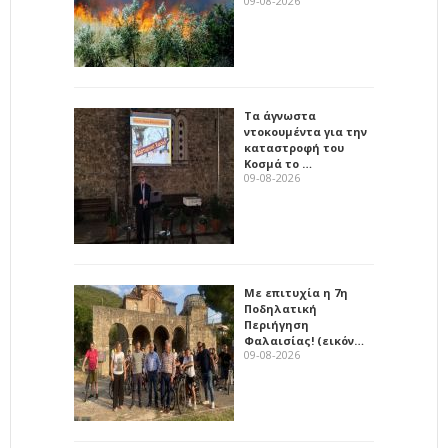
09-08-2026
Τα άγνωστα
ντοκουμέντα για την
καταστροφή του
Κοσμά το …
09-08-2026
Με επιτυχία η 7η
Ποδηλατική
Περιήγηση
Φαλαισίας! (εικόν…
09-08-2026