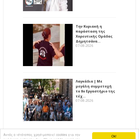
Την Κυριακή η
παράσταση της
Χορευτικής Ομάδας
Δημητσάνα…
07-08-2026
Λαγκάδια | Με
μεγάλη συμμετοχή
το 8ο Εργαστήριο της
τέχ…
07-08-2026
Αυτός ο ιστότοπος χρησιμοποιεί cookies για την
Ok!