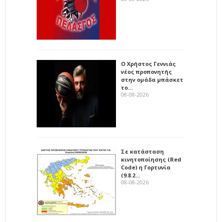
Ο Χρήστος Γεννιάς
νέος προπονητής
στην ομάδα μπάσκετ
το…
08-08-2026
Σε κατάσταση
κινητοποίησης (Red
Code) η Γορτυνία
(9.8.2…
08-08-2026