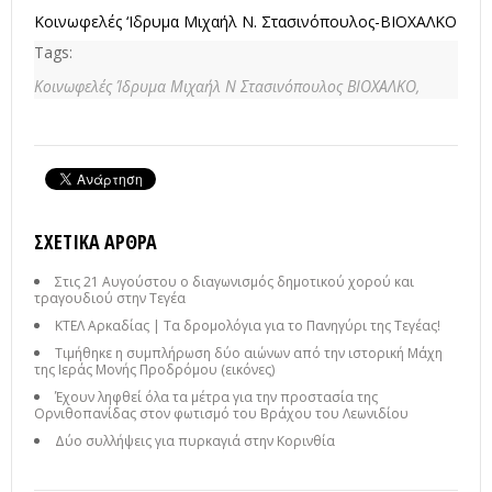
Κοινωφελές ‘Ιδρυμα Μιχαήλ Ν. Στασινόπουλος-ΒΙΟΧΑΛΚΟ
Tags:
Κοινωφελές Ίδρυμα Μιχαήλ Ν Στασινόπουλος ΒΙΟΧΑΛΚΟ,
ΣΧΕΤΙΚΆ ΆΡΘΡΑ
Στις 21 Αυγούστου ο διαγωνισμός δημοτικού χορού και
τραγουδιού στην Τεγέα
ΚΤΕΛ Αρκαδίας | Τα δρομολόγια για το Πανηγύρι της Τεγέας!
Τιμήθηκε η συμπλήρωση δύο αιώνων από την ιστορική Μάχη
της Ιεράς Μονής Προδρόμου (εικόνες)
Έχουν ληφθεί όλα τα μέτρα για την προστασία της
Ορνιθοπανίδας στον φωτισμό του Βράχου του Λεωνιδίου
Δύο συλλήψεις για πυρκαγιά στην Κορινθία