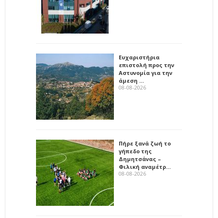
Ευχαριστήρια
επιστολή προς την
Αστυνομία για την
άμεση …
08-08-2026
Πήρε ξανά ζωή το
γήπεδο της
Δημητσάνας –
Φιλική αναμέτρ…
08-08-2026