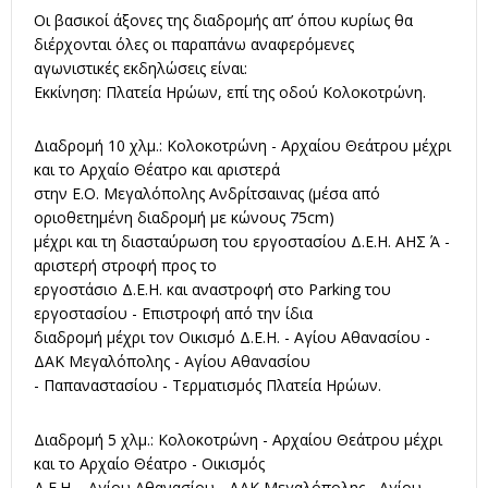
Οι βασικοί άξονες της διαδρομής απ’ όπου κυρίως θα
διέρχονται όλες οι παραπάνω αναφερόμενες
αγωνιστικές εκδηλώσεις είναι:
Εκκίνηση: Πλατεία Ηρώων, επί της οδού Κολοκοτρώνη.
Διαδρομή 10 χλμ.: Κολοκοτρώνη - Αρχαίου Θεάτρου μέχρι
και το Αρχαίο Θέατρο και αριστερά
στην Ε.Ο. Μεγαλόπολης Ανδρίτσαινας (μέσα από
οριοθετημένη διαδρομή με κώνους 75cm)
μέχρι και τη διασταύρωση του εργοστασίου Δ.Ε.Η. ΑΗΣ Ά -
αριστερή στροφή προς το
εργοστάσιο Δ.Ε.Η. και αναστροφή στο Parking του
εργοστασίου - Επιστροφή από την ίδια
διαδρομή μέχρι τον Οικισμό Δ.Ε.Η. - Αγίου Αθανασίου -
ΔΑΚ Μεγαλόπολης - Αγίου Αθανασίου
- Παπαναστασίου - Τερματισμός Πλατεία Ηρώων.
Διαδρομή 5 χλμ.: Κολοκοτρώνη - Αρχαίου Θεάτρου μέχρι
και το Αρχαίο Θέατρο - Οικισμός
Δ.Ε.Η. - Αγίου Αθανασίου - ΔΑΚ Μεγαλόπολης - Αγίου