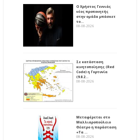
Ο Χρήστος Γεννιάς
νέος προπονητής
στην ομάδα μπάσκετ
το…
08-08-2026
Σε κατάσταση
κινητοποίησης (Red
Code) η Γορτυνία
(9.8.2…
08-08-2026
Μεταφέρεται στο
Μαλλιαροπούλειο
Θέατρο η παράσταση
«Τα …
08-08-2026