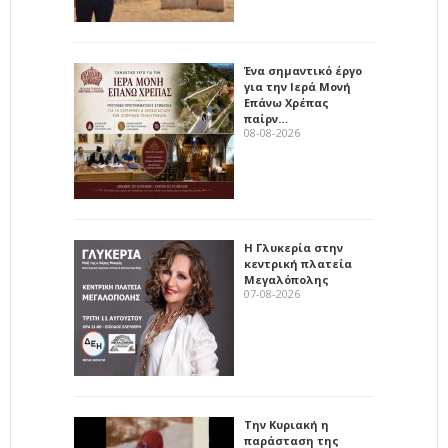
Ένα σημαντικό έργο
για την Ιερά Μονή
Επάνω Χρέπας
παίρν…
08-08-2026
Η Γλυκερία στην
κεντρική πλατεία
Μεγαλόπολης
07-08-2026
Την Κυριακή η
παράσταση της