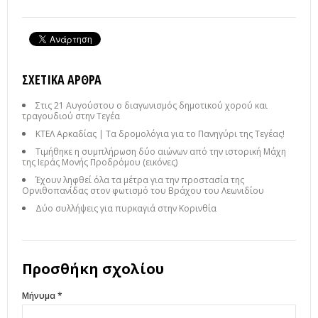
ΣΧΕΤΙΚΆ ΆΡΘΡΑ
Στις 21 Αυγούστου ο διαγωνισμός δημοτικού χορού και
τραγουδιού στην Τεγέα
ΚΤΕΛ Αρκαδίας | Τα δρομολόγια για το Πανηγύρι της Τεγέας!
Τιμήθηκε η συμπλήρωση δύο αιώνων από την ιστορική Μάχη
της Ιεράς Μονής Προδρόμου (εικόνες)
Έχουν ληφθεί όλα τα μέτρα για την προστασία της
Ορνιθοπανίδας στον φωτισμό του Βράχου του Λεωνιδίου
Δύο συλλήψεις για πυρκαγιά στην Κορινθία
Προσθήκη σχολίου
Μήνυμα *