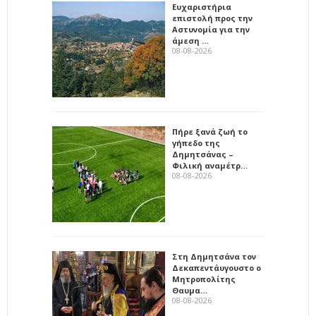
Ευχαριστήρια
επιστολή προς την
Αστυνομία για την
άμεση …
08-08-2026
Πήρε ξανά ζωή το
γήπεδο της
Δημητσάνας –
Φιλική αναμέτρ…
08-08-2026
Στη Δημητσάνα τον
Δεκαπεντάυγουστο ο
Μητροπολίτης
Θαυμα…
08-08-2026