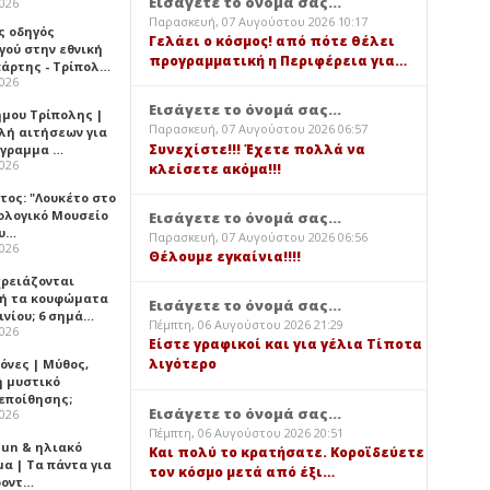
Εισάγετε το όνομά σας...
2026
Παρασκευή, 07 Αυγούστου 2026 10:17
ς οδηγός
Γελάει ο κόσμος! από πότε θέλει
γού στην εθνική
προγραμματική η Περιφέρεια για…
πάρτης - Τρίπολ…
2026
Εισάγετε το όνομά σας...
ήμου Τρίπολης |
Παρασκευή, 07 Αυγούστου 2026 06:57
λή αιτήσεων για
Συνεχίστε!!! Έχετε πολλά να
όγραμμα …
2026
κλείσετε ακόμα!!!
τος: "Λουκέτο στο
ολογικό Μουσείο
Εισάγετε το όνομά σας...
υ…
Παρασκευή, 07 Αυγούστου 2026 06:56
2026
Θέλουμε εγκαίνια!!!!
χρειάζονται
ή τα κουφώματα
Εισάγετε το όνομά σας...
ινίου; 6 σημά…
Πέμπτη, 06 Αυγούστου 2026 21:29
2026
Είστε γραφικοί και για γέλια Τίποτα
λιγότερο
όνες | Μύθος,
ή μυστικό
εποίθησης;
Εισάγετε το όνομά σας...
2026
Πέμπτη, 06 Αυγούστου 2026 20:51
Sun & ηλιακό
Και πολύ το κρατήσατε. Κοροϊδεύετε
α | Τα πάντα για
τον κόσμο μετά από έξι…
ροντ…