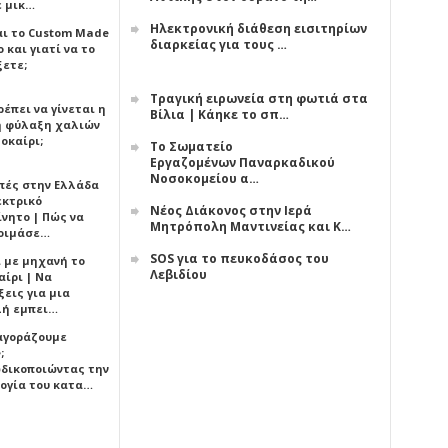
ε μικ…
Ηλεκτρονική διάθεση εισιτηρίων
αι το Custom Made
διαρκείας για τους …
 και γιατί να το
ξετε;
Τραγική ειρωνεία στη φωτιά στα
έπει να γίνεται η
Βίλια | Κάηκε το σπ…
 φύλαξη χαλιών
οκαίρι;
Το Σωματείο
Εργαζομένων Παναρκαδικού
Νοσοκομείου α…
πές στην Ελλάδα
εκτρικό
Νέος Διάκονος στην Ιερά
ίνητο | Πώς να
Μητρόπολη Μαντινείας και Κ…
οιμάσε…
SOS για το πευκοδάσος του
ι με μηχανή το
Λεβιδίου
αίρι | Να
εις για μια
ή εμπει…
 αγοράζουμε
;
δικοποιώντας την
ογία του κατα…