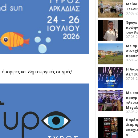
Μείναμ
Τελευ
07-08-
Έφυγε
πρώην
των Ά
07-08-
Με αμ
συνεχί
προπο
07-08-
Η Αντ
 όμορφες και δημιουργικές στιγμές!
ΑΣΤΕΡ
07-08-
Με επ
πραγμ
«Λευκ
Μεγα
07-08-
Παρά
διαμα
εποχι
σ…