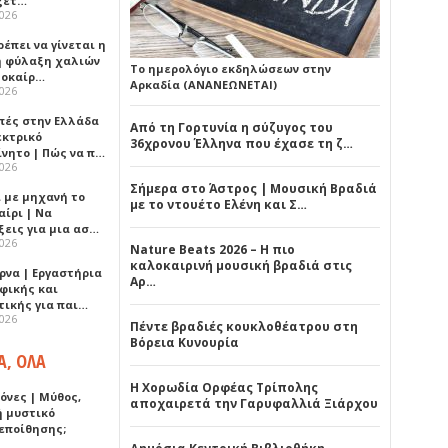
ξετ…
2026
έπει να γίνεται η
 φύλαξη χαλιών
Το ημερολόγιο εκδηλώσεων στην
λοκαίρ…
Αρκαδία (ΑΝΑΝΕΩΝΕΤΑΙ)
2026
πές στην Ελλάδα
Από τη Γορτυνία η σύζυγος του
εκτρικό
36χρονου Έλληνα που έχασε τη ζ…
ίνητο | Πώς να π…
2026
Σήμερα στο Άστρος | Μουσική Βραδιά
ι με μηχανή το
με το ντουέτο Ελένη και Σ…
αίρι | Να
ξεις για μια ασ…
2026
Nature Beats 2026 – Η πιο
καλοκαιρινή μουσική βραδιά στις
ρνα | Εργαστήρια
Αρ…
φικής και
τικής για παι…
2026
Πέντε βραδιές κουκλοθέατρου στη
Βόρεια Κυνουρία
Α, ΟΛΑ
Η Χορωδία Ορφέας Τρίπολης
όνες | Μύθος,
αποχαιρετά την Γαρυφαλλιά Ξιάρχου
ή μυστικό
εποίθησης;