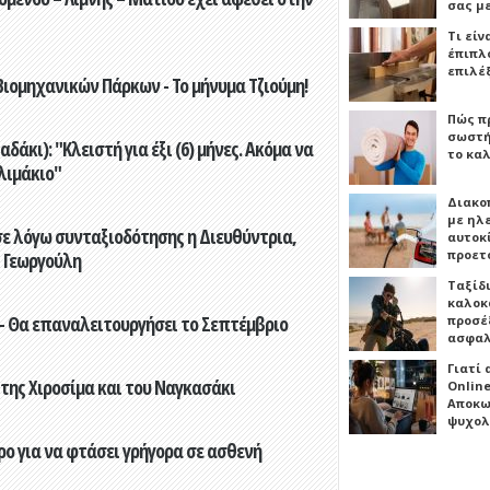
σας μ
Τι είν
έπιπλο
επιλέ
ιομηχανικών Πάρκων - Το μήνυμα Τζιούμη!
Πώς πρ
σωστή
άκι): "Κλειστή για έξι (6) μήνες. Ακόμα να
το καλ
λιμάκιο"
Διακο
με ηλ
ε λόγω συνταξιοδότησης η Διευθύντρια,
αυτοκ
προετ
 Γεωργούλη
Ταξίδ
καλοκ
- Θα επαναλειτουργήσει το Σεπτέμβριο
προσέξ
ασφαλ
Γιατί
 της Χιροσίμα και του Ναγκασάκι
Online
Αποκω
ψυχολ
ο για να φτάσει γρήγορα σε ασθενή