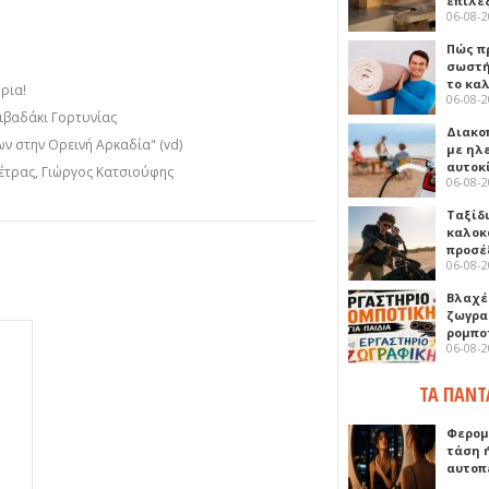
επιλέ
06-08-
Πώς πρ
σωστή
το κα
ήρια!
06-08-
ιβαδάκι Γορτυνίας
Διακο
ν στην Ορεινή Αρκαδία" (vd)
με ηλ
αυτοκ
έτρας, Γιώργος Κατσιούφης
06-08-
Ταξίδ
καλοκ
προσέ
06-08-
Βλαχέ
ζωγρα
ρομπο
06-08-
ΤΑ ΠΑΝΤ
Φερομ
τάση 
αυτοπ