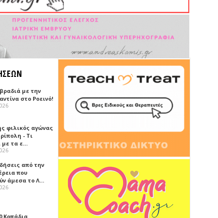
ΗΣΕΩΝ
 βραδιά με την
ντίνα στο Ροεινό!
2026
ής φιλικός αγώνας
ρίπολη - Τι
 με τα ε…
2026
ιδήσεις από την
έρεια που
ύν άμεσα το Λ…
2026
0 Κοπάδια