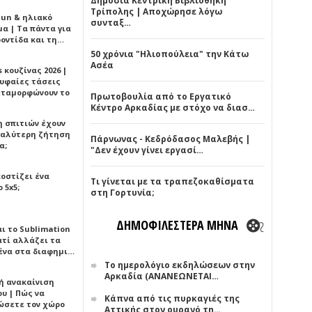
Δημόσια Κεντρική Βιβλιοθήκη
Τρίπολης | Αποχώρησε λόγω
Sun & ηλιακό
συνταξ…
α | Τα πάντα για
ροντίδα και τη…
50 χρόνια "Ηλιοπούλεια" την Κάτω
Ασέα
 κουζίνας 2026 |
ρυφαίες τάσεις
εταμορφώνουν το
Πρωτοβουλία από το Εργατικό
Κέντρο Αρκαδίας με στόχο να διασ…
η σπιτιών έχουν
γαλύτερη ζήτηση
Πάρνωνας - Κεδρόδασος Μαλεβής |
α;
"Δεν έχουν γίνει εργασί…
κοστίζει ένα
Τι γίνεται με τα τραπεζοκαθίσματα
 5x5;
στη Γορτυνία;
ΔΗΜΟΦΙΛΕΣΤΕΡΑ ΜΗΝΑ
αι το Sublimation
ατί αλλάζει τα
ένα στα διαφημι…
Το ημερολόγιο εκδηλώσεων στην
Αρκαδία (ΑΝΑΝΕΩΝΕΤΑΙ…
ή ανακαίνιση
υ | Πώς να
Κάπνα από τις πυρκαγιές της
ώσετε τον χώρο
Αττικής στον ουρανό τη…