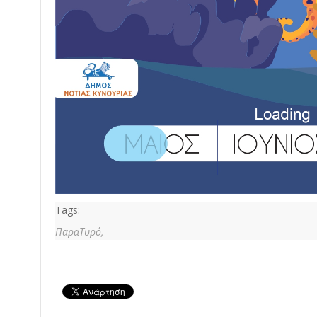
Tags:
ΠαραΤυρό,