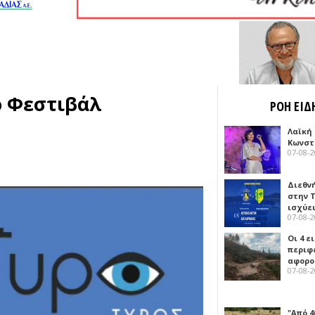
ο Φεστιβάλ
ΡΟΗ ΕΙΔ
Λαϊκή
Κωνστα
07-08-
Διεθν
στην Τ
ισχύει
07-08-
Οι 4 ε
περιφ
αφορο
07-08-
"Από 4