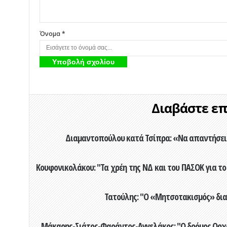
Όνομα *
Διαβάστε επί
Διαμαντοπούλου κατά Τσίπρα: «Να απαντήσει 
Κουφονικολάκου: "Τα χρέη της ΝΔ και του ΠΑΣΟΚ για το 
Τατούλης: "Ο «Μητσοτακισμός» διαλ
Μάκαρης-Σιάτος-Φαράντος-Αγγελάκος: "Ο δρόμος Ορχομ