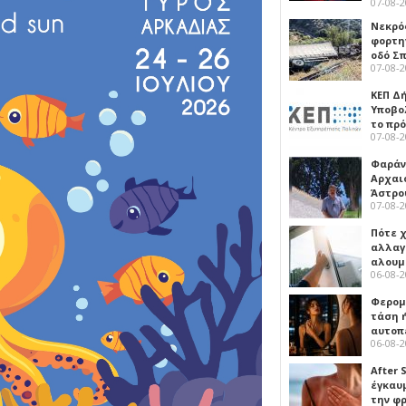
07-08-
Νεκρό
φορτη
οδό Σ
07-08-
ΚΕΠ Δ
Υποβο
το πρ
07-08-
Φαράν
Αρχαι
Άστρο
07-08-
Πότε 
αλλαγ
αλουμ
06-08-
Φερομ
τάση 
αυτοπ
06-08-
After 
έγκαυμ
την φ