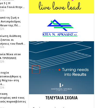
ε 5 | Η
ταία Γενιά Κτην…
2026
 από τη ζωή ο
 Αντιπρόεδρος
νθεων της Πέ…
2026
είωτη διάθεση
ζονται οι
νήσεις του Πανθ…
2026
ωνία Νίκα στον
Α ΤΡΙΠΟΛΗΣ
2026
ιτυχία
ατοποιήθηκε η
ή Νύχτα» στη
λό…
2026
σταση
ΤΕΛΕΥΤΑΙΑ ΣΧΟΛΙΑ
ρτυρίας από τους
κούς πυροσβέστες