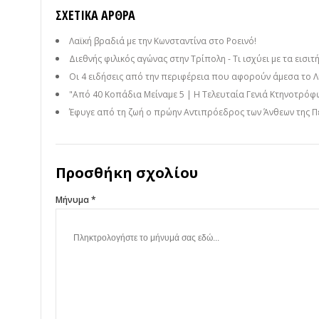
ΣΧΕΤΙΚΆ ΆΡΘΡΑ
Λαϊκή βραδιά με την Κωνσταντίνα στο Ροεινό!
Διεθνής φιλικός αγώνας στην Τρίπολη - Τι ισχύει με τα εισιτ
Οι 4 ειδήσεις από την περιφέρεια που αφορούν άμεσα το Λ
"Από 40 Κοπάδια Μείναμε 5 | Η Τελευταία Γενιά Κτηνοτρόφω
Έφυγε από τη ζωή ο πρώην Αντιπρόεδρος των Άνθεων της Π
Προσθήκη σχολίου
Μήνυμα *