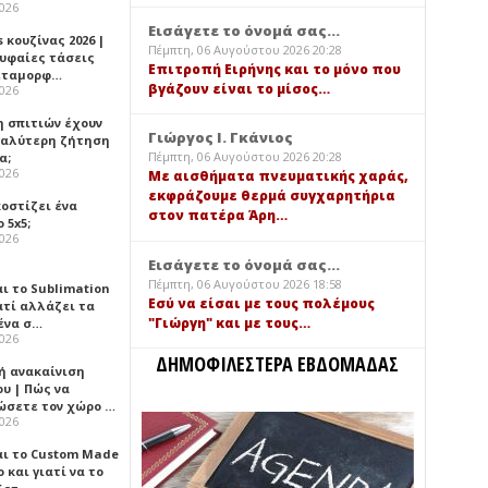
2026
Εισάγετε το όνομά σας...
 κουζίνας 2026 |
Πέμπτη, 06 Αυγούστου 2026 20:28
ρυφαίες τάσεις
Επιτροπή Ειρήνης και το μόνο που
εταμορφ…
βγάζουν είναι το μίσος…
2026
η σπιτιών έχουν
Γιώργος Ι. Γκάνιος
γαλύτερη ζήτηση
Πέμπτη, 06 Αυγούστου 2026 20:28
α;
2026
Με αισθήματα πνευματικής χαράς,
εκφράζουμε θερμά συγχαρητήρια
κοστίζει ένα
στον πατέρα Άρη…
 5x5;
2026
Εισάγετε το όνομά σας...
Πέμπτη, 06 Αυγούστου 2026 18:58
αι το Sublimation
Εσύ να είσαι με τους πολέμους
ατί αλλάζει τα
"Γιώργη" και με τους…
ένα σ…
2026
ΔΗΜΟΦΙΛΕΣΤΕΡΑ ΕΒΔΟΜΑΔΑΣ
ή ανακαίνιση
υ | Πώς να
ώσετε τον χώρο …
2026
αι το Custom Made
 και γιατί να το