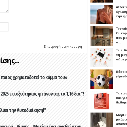
After 
έγκαυμ
την φ
Trends
Οι κο
που μ
σ…
Επιστροφή στην κορυφή
Τι είδ
τη με
σης...
σήμερ
Πόσο 
ποιος χρηματοδοτεί το κόμμα του»
γήπεδο
2025 εκτοξεύτηκαν, φτάνοντας τα 1,16 δισ."!
Τι είν
και γι
δεδομ
ύει την Αυτοδιοίκηση!"
Μερικ
μπάνιο
ανανε
ενού – Λίμνης – Ματίου έχει αφεθεί στην