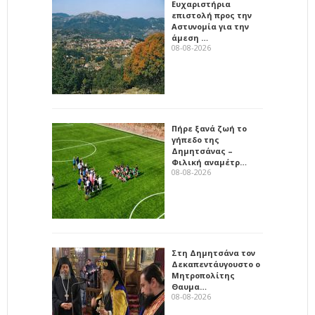
Ευχαριστήρια
επιστολή προς την
Αστυνομία για την
άμεση …
08-08-2026
Πήρε ξανά ζωή το
γήπεδο της
Δημητσάνας –
Φιλική αναμέτρ…
08-08-2026
Στη Δημητσάνα τον
Δεκαπεντάυγουστο ο
Μητροπολίτης
Θαυμα…
08-08-2026