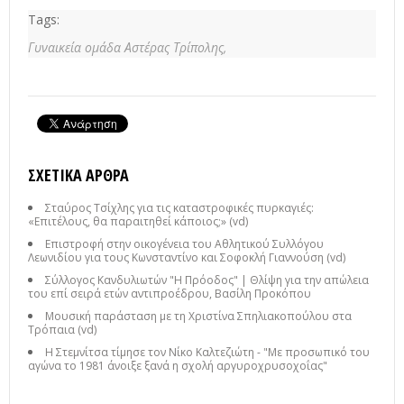
Tags:
Γυναικεία ομάδα Αστέρας Τρίπολης,
ΣΧΕΤΙΚΆ ΆΡΘΡΑ
Σταύρος Τσίχλης για τις καταστροφικές πυρκαγιές:
«Επιτέλους, θα παραιτηθεί κάποιος;» (vd)
Επιστροφή στην οικογένεια του Αθλητικού Συλλόγου
Λεωνιδίου για τους Κωνσταντίνο και Σοφοκλή Γιαννούση (vd)
Σύλλογος Κανδυλιωτών "Η Πρόοδος" | Θλίψη για την απώλεια
του επί σειρά ετών αντιπροέδρου, Βασίλη Προκόπου
Μουσική παράσταση με τη Χριστίνα Σπηλιακοπούλου στα
Τρόπαια (vd)
Η Στεμνίτσα τίμησε τον Νίκο Καλτεζιώτη - "Με προσωπικό του
αγώνα το 1981 άνοιξε ξανά η σχολή αργυροχρυσοχοΐας"