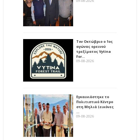
09-08-2026
Τον Οκτώβριο ο 1ος
αγώνας ορεινού
τρεξίματος Vytina
For…
09-08-2026
Εγκαινιάστηκε το
Πολιτιστικό Κέντρο
στη Μηλιά (εικόνες
…
09-08-2026