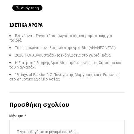
ΣΧΕΤΙΚΆ ΆΡΘΡΑ
Βλαχέρνα | Εργαστήρια ζωγραφικής και ρομποτικής για
παιδιά
Το ημερολόγιο εκδηλώσεων στην Αρκαδία (ΑΝΑΝΕΩΝΕΤΑΙ)
2026 | Οι Αυγουστιάτικες εκδηλώσεις στο χωριό Πιάνα!
Η Επιτροπή Ειρήνης Αρκαδίας τιμά τη μνήμη της Χιροσίμα και
του Ναγκασάκι
"Strings of Passion": Ο Παναγιώτης Μάργαρης και η Ευρυδίκη
στο Δημοτικό Σχολείο Ασέας
Προσθήκη σχολίου
Μήνυμα *