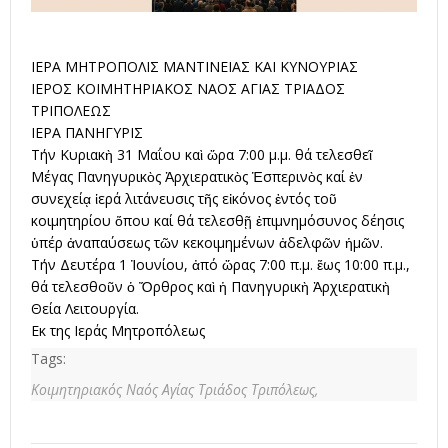
ΙΕΡΑ ΜΗΤΡΟΠΟΛΙΣ ΜΑΝΤΙΝΕΙΑΣ ΚΑΙ ΚΥΝΟΥΡΙΑΣ
ΙΕΡΟΣ ΚΟΙΜΗΤΗΡΙΑΚΟΣ ΝΑΟΣ ΑΓΙΑΣ ΤΡΙΑΔΟΣ
ΤΡΙΠΟΛΕΩΣ
ΙΕΡΑ ΠΑΝΗΓΥΡΙΣ
Τήν Κυριακὴ 31 Μαΐου καὶ ὥρα 7:00 μ.μ. θά τελεσθεῖ
Μέγας Πανηγυρικὸς Ἀρχιερατικὸς Ἑσπερινὸς καί ἐν
συνεχείᾳ ἱερά λιτάνευσις τῆς εἰκόνος ἐντός τοῦ
κοιμητηρίου ὅπου καί θά τελεσθῇ ἐπιμνημόσυνος δέησις
ὑπέρ ἀναπαύσεως τῶν κεκοιμημένων ἀδελφῶν ἡμῶν.
Τήν Δευτέρα 1 Ἰουνίου, ἀπό ὥρας 7:00 π.μ. ἕως 10:00 π.μ.,
θά τελεσθοῦν ὁ Ὄρθρος καὶ ἡ Πανηγυρικὴ Ἀρχιερατικὴ
Θεία Λειτουργία.
Εκ της Ιεράς Μητροπόλεως
Tags:
Κοιμητηριακός Ναός Αγίας Τριάδος Τριπόλεως,