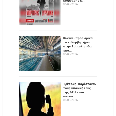
Μάργαρης κ…
06-08-2026
Κλείνει προσωρινά
το κολυμβητήριο
στην Τρίπολη - Θα
επα…
06-08-2026
Τρίπολη: Παρίσταναν
τους υπαλλήλους
της ΔΕΗ – και
αποσπ…
06-08-2026