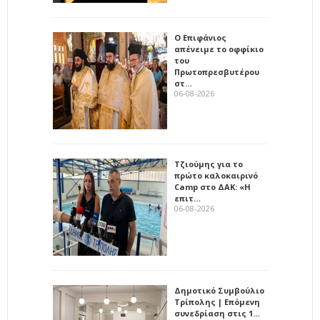
Ο Επιφάνιος
απένειμε το οφφίκιο
του
Πρωτοπρεσβυτέρου
στ…
06-08-2026
Τζιούμης για το
πρώτο καλοκαιρινό
Camp στο ΔΑΚ: «Η
επιτ…
06-08-2026
Δημοτικό Συμβούλιο
Τρίπολης | Επόμενη
συνεδρίαση στις 1…