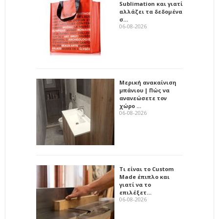
Sublimation και γιατί
αλλάζει τα δεδομένα
σ…
06-08-2026
Μερική ανακαίνιση
μπάνιου | Πώς να
ανανεώσετε τον
χώρο …
06-08-2026
Τι είναι το Custom
Made έπιπλο και
γιατί να το
επιλέξετ…
06-08-2026