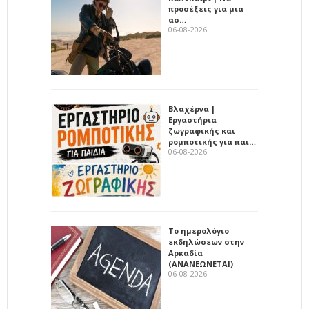
προσέξεις για μια
ασ…
06-08-2026
Βλαχέρνα |
Εργαστήρια
ζωγραφικής και
ρομποτικής για παι…
06-08-2026
Το ημερολόγιο
εκδηλώσεων στην
Αρκαδία
(ΑΝΑΝΕΩΝΕΤΑΙ)
06-08-2026