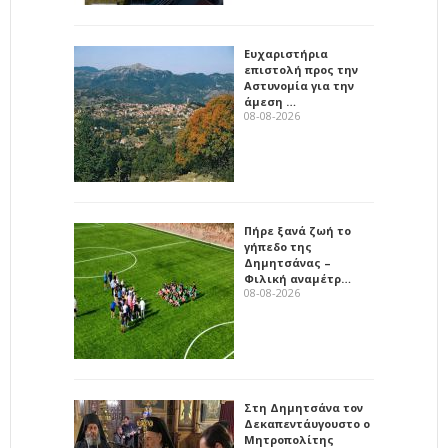
Ευχαριστήρια
επιστολή προς την
Αστυνομία για την
άμεση …
08-08-2026
Πήρε ξανά ζωή το
γήπεδο της
Δημητσάνας –
Φιλική αναμέτρ…
08-08-2026
Στη Δημητσάνα τον
Δεκαπεντάυγουστο ο
Μητροπολίτης