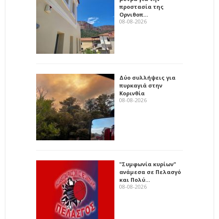
προστασία της
Ορνιθοπ…
08-08-2026
Δύο συλλήψεις για
πυρκαγιά στην
Κορινθία
08-08-2026
"Συμφωνία κυρίων"
ανάμεσα σε Πελασγό
και Πολύ…
08-08-2026