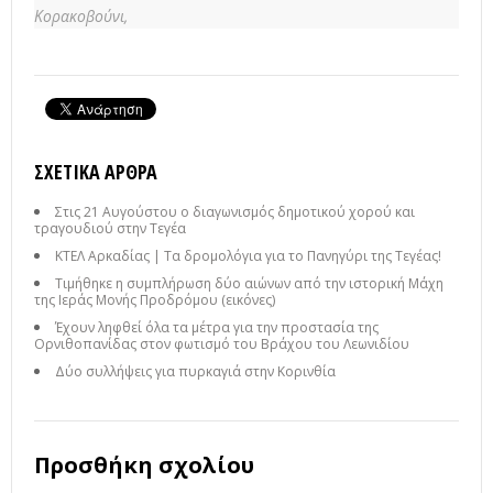
Κορακοβούνι,
ΣΧΕΤΙΚΆ ΆΡΘΡΑ
Στις 21 Αυγούστου ο διαγωνισμός δημοτικού χορού και
τραγουδιού στην Τεγέα
ΚΤΕΛ Αρκαδίας | Τα δρομολόγια για το Πανηγύρι της Τεγέας!
Τιμήθηκε η συμπλήρωση δύο αιώνων από την ιστορική Μάχη
της Ιεράς Μονής Προδρόμου (εικόνες)
Έχουν ληφθεί όλα τα μέτρα για την προστασία της
Ορνιθοπανίδας στον φωτισμό του Βράχου του Λεωνιδίου
Δύο συλλήψεις για πυρκαγιά στην Κορινθία
Προσθήκη σχολίου