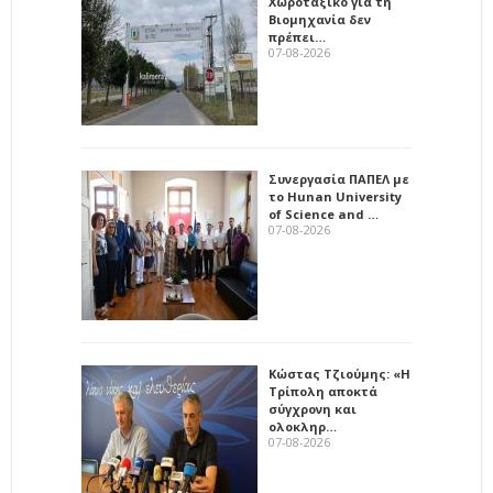
Χωροταξικό για τη
Βιομηχανία δεν
πρέπει…
07-08-2026
Συνεργασία ΠΑΠΕΛ με
το Hunan University
of Science and …
07-08-2026
Κώστας Τζιούμης: «Η
Τρίπολη αποκτά
σύγχρονη και
ολοκληρ…
07-08-2026