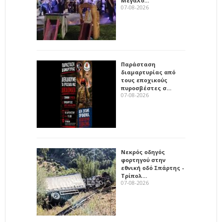
Μεγαλό…
07-08-2026
Παράσταση
διαμαρτυρίας από
τους εποχικούς
πυροσβέστες σ…
07-08-2026
Νεκρός οδηγός
φορτηγού στην
εθνική οδό Σπάρτης -
Τρίπολ…
07-08-2026