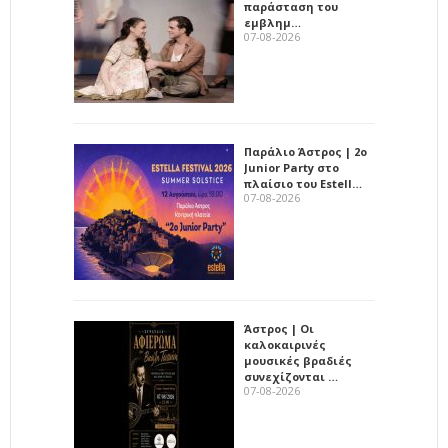
παράσταση του
εμβλημ…
07-08-2026
Παράλιο Άστρος | 2ο
Junior Party στο
πλαίσιο του Estell…
07-08-2026
Άστρος | Οι
καλοκαιρινές
μουσικές βραδιές
συνεχίζονται …
07-08-2026