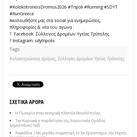
#KolokotroniosDromos2026 #Tripoli #Running #SDYT
#RunGreece
Ακολουθήστε μας στα social για ενημερώσεις,
πληροφορίες & νέα του αγώνα :
? Facebook:
Σύλλογος Δρομέων Υγείας Τρίπολης
?
Instagram:
sdytripolis
Tags:
Κολοκοτρώνειος Δρόμος,
Σύλλογος Δρομέων Υγείας Τρίπολης,
ΣΧΕΤΙΚΆ ΆΡΘΡΑ
Η Γλυκερία στην κεντρική πλατεία Μεγαλόπολης
Την Κυριακή η παράσταση της Χορευτικής Ομάδας
Δημητσάνας! (vd)
Λαγκάδια | Με μεγάλη συμμετοχή το 8ο Εργαστήριο της τέχνης