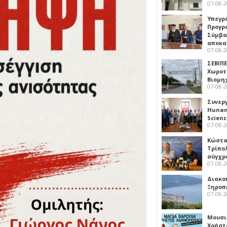
07-08-
Υπεγρ
Προγρ
Σύμβα
αποκα
07-08-
ΣΕΒΙΠΕ
Χωροτ
Βιομη
07-08-
Συνερ
Hunan 
Scien
07-08-
Κώστα
Τρίπο
σύγχρ
07-08-
Διακο
Ξηροπ
07-08-
Μουσι
Χρήστ