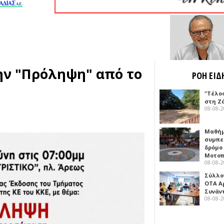
ην "Πρόληψη" από το
ΡΟΗ ΕΙΔ
"Τέλο
στη Ζ
08-08-
Μαθή
συμπε
δρόμο
Μοτοπ
08-08-
Σύλλο
ΟΤΑ Α
Συνάν
08-08-