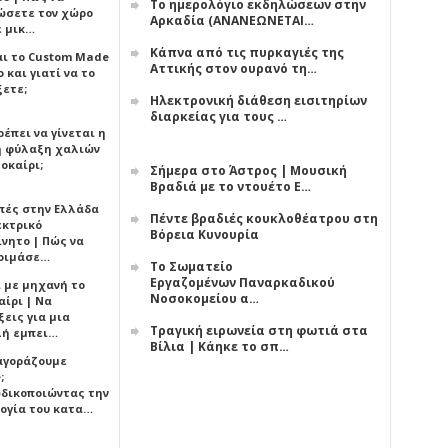
Το ημερολόγιο εκδηλώσεων στην
ώσετε τον χώρο
Αρκαδία (ΑΝΑΝΕΩΝΕΤΑΙ…
ε μικ…
Κάπνα από τις πυρκαγιές της
αι το Custom Made
Αττικής στον ουρανό τη…
 και γιατί να το
ξετε;
Ηλεκτρονική διάθεση εισιτηρίων
διαρκείας για τους …
έπει να γίνεται η
 φύλαξη χαλιών
οκαίρι;
Σήμερα στο Άστρος | Μουσική
Βραδιά με το ντουέτο Ε…
πές στην Ελλάδα
Πέντε βραδιές κουκλοθέατρου στη
εκτρικό
Βόρεια Κυνουρία
ίνητο | Πώς να
οιμάσε…
Το Σωματείο
Εργαζομένων Παναρκαδικού
ι με μηχανή το
Νοσοκομείου α…
αίρι | Να
εις για μια
Τραγική ειρωνεία στη φωτιά στα
ή εμπει…
Βίλια | Κάηκε το σπ…
 αγοράζουμε
;
δικοποιώντας την
ογία του κατα…