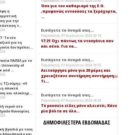
Παρασκευή, 07 Αυγούστου 2026 23:42
2026
Όσο για τον καθαρισμό της Ε.Ο.
,προφανώς εννοούσες τα ξερόχορτα,
άφη η
αμματική
…
ση για την
τάσταση τ…
Εισάγετε το όνομά σας...
2026
Παρασκευή, 07 Αυγούστου 2026 20:14
Τ: Το νέο
17:21 Όχι πάντως τα ντουγάνια σαν
αξικό για τη
και σένα. Για να…
χανία δεν πρέπει…
2026
Εισάγετε το όνομά σας...
γασία ΠΑΠΕΛ με το
Παρασκευή, 07 Αυγούστου 2026 19:33
University of
ce and …
Λειτούργησε μόνο για 20 μέρες και
2026
χρειαζότανε συντήρηση συντήρηση;;;
Τι…
ς Τζιούμης: «Η
λη αποκτά
ονη και ολοκληρ…
Εισάγετε το όνομά σας...
2026
Παρασκευή, 07 Αυγούστου 2026 18:53
Τό μουσείο είδες μόνο κλειστό;; Κάνε
πή νερού στο
μία βόλτα σε όλο…
ήγαδο Κυνουρίας
2026
ΔΗΜΟΦΙΛΕΣΤΕΡΑ ΕΒΔΟΜΑΔΑΣ
κή βραδιά με τους
ο Αδαμόπουλο και