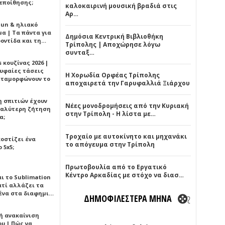
εποίθησης;
καλοκαιρινή μουσική βραδιά στις
Αρ…
Sun & ηλιακό
α | Τα πάντα για
Δημόσια Κεντρική Βιβλιοθήκη
ροντίδα και τη…
Τρίπολης | Αποχώρησε λόγω
συνταξ…
 κουζίνας 2026 |
ρυφαίες τάσεις
Η Χορωδία Ορφέας Τρίπολης
εταμορφώνουν το
αποχαιρετά την Γαρυφαλλιά Ξιάρχου
η σπιτιών έχουν
Νέες μονοδρομήσεις από την Κυριακή
γαλύτερη ζήτηση
στην Τρίπολη - Η λίστα με…
α;
Τροχαίο με αυτοκίνητο και μηχανάκι
κοστίζει ένα
το απόγευμα στην Τρίπολη
 5x5;
Πρωτοβουλία από το Εργατικό
Κέντρο Αρκαδίας με στόχο να διασ…
αι το Sublimation
ατί αλλάζει τα
ένα στα διαφημι…
ΔΗΜΟΦΙΛΕΣΤΕΡΑ ΜΗΝΑ
ή ανακαίνιση
υ | Πώς να