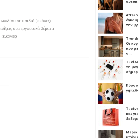
αυτοπ
After 
έγκαυμ
ιδίου σε παιδιά (εικόνες)
την φ
ελίξεις στα εργασιακά θέματα
(εικόνες)
Trends
Οι κο
που μ
σ…
Τι είδ
τη με
σήμερ
Πόσο 
γήπεδο
Τι είν
και γι
δεδομ
Μερικ
μπάνιο