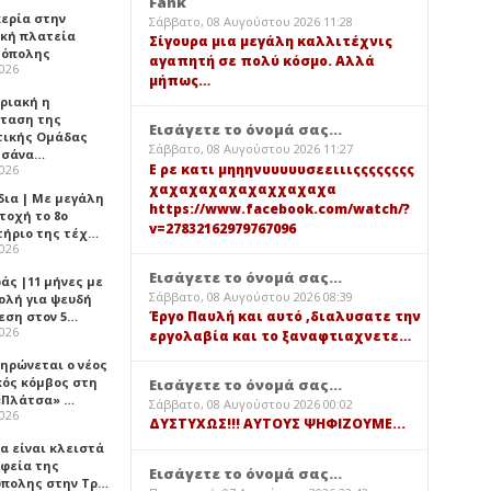
Fank
κερία στην
Σάββατο, 08 Αυγούστου 2026 11:28
ική πλατεία
Σίγουρα μια μεγάλη καλλιτέχνις
όπολης
αγαπητή σε πολύ κόσμο. Αλλά
2026
μήπως…
υριακή η
ταση της
Εισάγετε το όνομά σας...
τικής Ομάδας
Σάββατο, 08 Αυγούστου 2026 11:27
τσάνα…
Ε ρε κατι μηηηνυυυυυσεειιιςςςςςςςς
2026
χαχαχαχαχαχαχχαχαχα
δια | Με μεγάλη
https://www.facebook.com/watch/?
τοχή το 8ο
v=27832162979767096
τήριο της τέχ…
2026
Εισάγετε το όνομά σας...
άς |11 μήνες με
Σάββατο, 08 Αυγούστου 2026 08:39
ολή για ψευδή
Έργο Παυλή και αυτό ,διαλυσατε την
εση στον 5…
2026
εργολαβία και το ξαναφτιαχνετε…
ηρώνεται ο νέος
κός κόμβος στη
Εισάγετε το όνομά σας...
«Πλάτσα» …
Σάββατο, 08 Αυγούστου 2026 00:02
2026
ΔΥΣΤΥΧΩΣ!!! ΑΥΤΟΥΣ ΨΗΦΙΖΟΥΜΕ...
α είναι κλειστά
αφεία της
Εισάγετε το όνομά σας...
πολης στην Τρ…