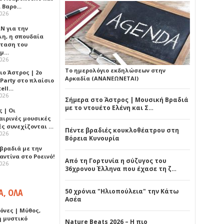
 Βαρο…
2026
Ν για την
λη, η σπουδαία
ταση του
ημ…
2026
Το ημερολόγιο εκδηλώσεων στην
ιο Άστρος | 2ο
Αρκαδία (ΑΝΑΝΕΩΝΕΤΑΙ)
 Party στο πλαίσιο
tell…
2026
Σήμερα στο Άστρος | Μουσική Βραδιά
με το ντουέτο Ελένη και Σ…
 | Οι
αιρινές μουσικές
ές συνεχίζονται …
Πέντε βραδιές κουκλοθέατρου στη
2026
Βόρεια Κυνουρία
 βραδιά με την
ντίνα στο Ροεινό!
Από τη Γορτυνία η σύζυγος του
2026
36χρονου Έλληνα που έχασε τη ζ…
Α, ΟΛΑ
50 χρόνια "Ηλιοπούλεια" την Κάτω
Ασέα
όνες | Μύθος,
ή μυστικό
Nature Beats 2026 – Η πιο