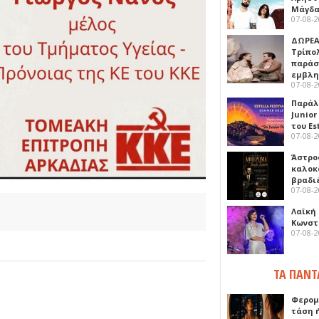
Μάγδα
07-08-
ΔΩΡΕΑ
Τρίπο
παράσ
εμβλ
07-08-
Παράλ
Junior
του Es
07-08-
Άστρος
καλοκ
βραδι
07-08-
Λαϊκή
Κωνστα
07-08-
ΤΑ ΠΑΝΤ
Φερομ
τάση 