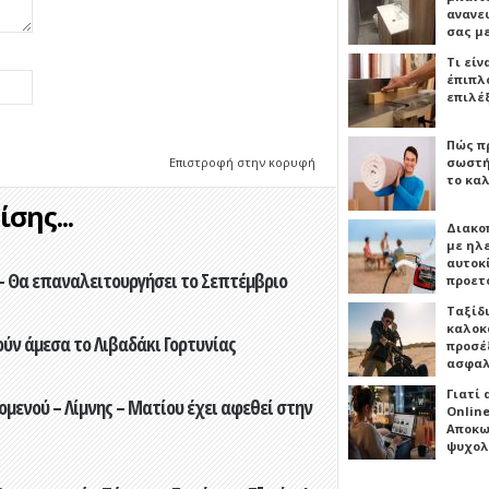
ανανε
σας μ
Τι είν
έπιπλο
επιλέ
Πώς πρ
Επιστροφή στην κορυφή
σωστή
το καλ
σης...
Διακο
με ηλ
αυτοκ
- Θα επαναλειτουργήσει το Σεπτέμβριο
προετ
Ταξίδ
καλοκ
ούν άμεσα το Λιβαδάκι Γορτυνίας
προσέξ
ασφαλ
Γιατί
ενού – Λίμνης – Ματίου έχει αφεθεί στην
Online
Αποκω
ψυχολ