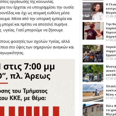
ρόπος οργάνωσης της κοινωνίας.
Η Γλυ
ρια του έρχεται να υπογραμμίσει την ουσία
κεντρ
ροντίδας και όχι ως ατομική ευθύνη μέσα
Μεγαλ
07-08-
ευμα. Μέσα από την ιστορική εμπειρία και
η μπορεί και πρέπει να αποτελεί πυρήνα
Την Κ
παράσ
ς υγείας. Γιατί μπορούμε να ζήσουμε
Χορευ
Δημη
07-08-
στους φοιτητές των σχολών Υγείας, αλλά
ρέπεια στο ύψος των σημερινών αναγκών και
Λαγκά
συμμε
ραγωγικότητας.
Εργασ
07-08-
Μυστρ
αναστ
κατάθ
07-08-
Ολοκλ
κυκλι
θέση 
07-08-
Πότε θ
τα γρ
Μητρό