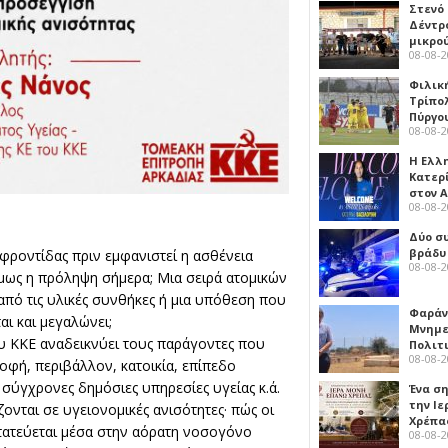
Στενό
Δέντρ
μικρο
08-08-
Φιλικ
Τρίπολ
Πύργο
08-08-
Η Ελλ
Κατερ
στον 
08-08-
Δύο σ
βράδυ
φροντίδας πριν εμφανιστεί η ασθένεια
08-08-
όμως η πρόληψη σήμερα; Μια σειρά ατομικών
ό τις υλικές συνθήκες ή μια υπόθεση που
Φαράν
αι και μεγαλώνει;
Μνημε
ου ΚΚΕ αναδεικνύει τους παράγοντες που
Πολιτ
08-08-
φή, περιβάλλον, κατοικία, επίπεδο
 σύγχρονες δημόσιες υπηρεσίες υγείας κ.ά.
Ένα ση
την Ι
ονται σε υγειονομικές ανισότητες· πώς οι
Χρέπα
στατεύεται μέσα στην αόρατη νοσογόνο
08-08-