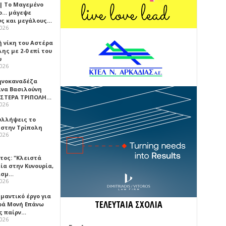
 | Το Μαγεμένο
ο… μάγεψε
ύς και μεγάλους…
2026
ή νίκη του Αστέρα
ης με 2-0 επί του
υ
2026
ηνοκαναδέζα
ίνα Βασιλούνη
ΑΣΤΕΡΑ ΤΡΙΠΟΛΗ…
2026
υλλήψεις το
 στην Τρίπολη
2026
τος: "Κλειστά
ία στην Κυνουρία,
ισμ…
2026
μαντικό έργο για
ΤΕΛΕΥΤΑΙΑ ΣΧΟΛΙΑ
ερά Μονή Επάνω
ς παίρν…
2026