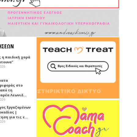
ΗΣΕΩΝ
ς η παιδική χαρά
άτουνα"
2026
ματα
ριφοράς στο
 από τη
αρέα Λεωνιδ…
2026
γος Εργαζομένων
ρκαδίας |
τηση για τις ε…
2026