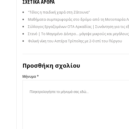
ΣΧΕΤΙΚΆ ΆΡΘΡΑ
"Τέλος η παιδική χαρά στη Ζάτουνα"
Μαθήματα συμπεριφοράς στο δρόμο από τη Μοτοπαρέα Λεων
Σύλλογος Εργαζομένων ΟΤΑ Αρκαδίας | Συνάντηση για τις εξ
Στενό | Το Μαγεμένο Δέντρο… μάγεψε μικρούς και μεγάλους! 
Φιλική νίκη του Αστέρα Τρίπολης με 2-0 επί του Πύργου
Προσθήκη σχολίου
Μήνυμα *