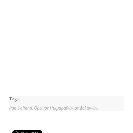
Tags:
Run Doliana,
Ορεινός Ημιμαραθώνιος Δολιανών,