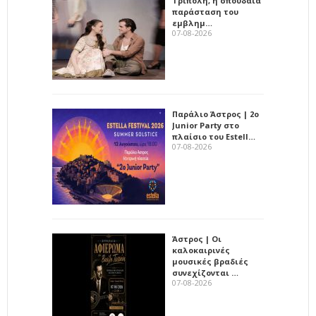
Τρίπολη, η σπουδαία
παράσταση του
εμβλημ…
07-08-2026
Παράλιο Άστρος | 2ο
Junior Party στο
πλαίσιο του Estell…
07-08-2026
Άστρος | Οι
καλοκαιρινές
μουσικές βραδιές
συνεχίζονται …
07-08-2026