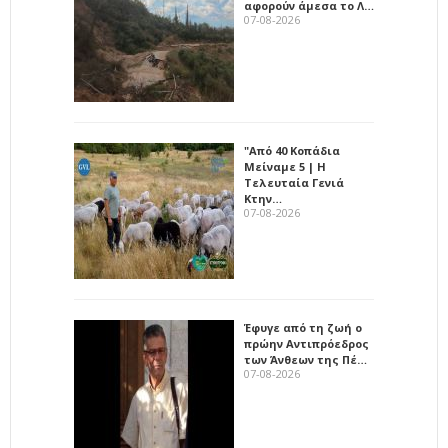
αφορούν άμεσα το Λ…
07-08-2026
"Από 40 Κοπάδια
Μείναμε 5 | Η
Τελευταία Γενιά
Κτην…
07-08-2026
Έφυγε από τη ζωή ο
πρώην Αντιπρόεδρος
των Άνθεων της Πέ…
07-08-2026