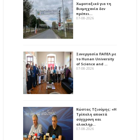
Χωροταξικό για τη
Βιομηχανία δεν
πρέπει…
07-08-2026
Συνεργασία ΠΑΠΕΛ με
το Hunan University
of Science and …
07-08-2026
Κώστας Τζιούμης: «Η
Τρίπολη αποκτά
σύγχρονη και
ολοκληρ…
07-08-2026