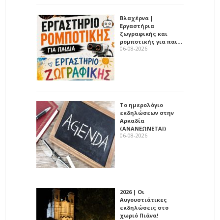
Βλαχέρνα |
Εργαστήρια
ζωγραφικής και
ρομποτικής για παι…
06-08-2026
Το ημερολόγιο
εκδηλώσεων στην
Αρκαδία
(ΑΝΑΝΕΩΝΕΤΑΙ)
06-08-2026
2026 | Οι
Αυγουστιάτικες
εκδηλώσεις στο
χωριό Πιάνα!