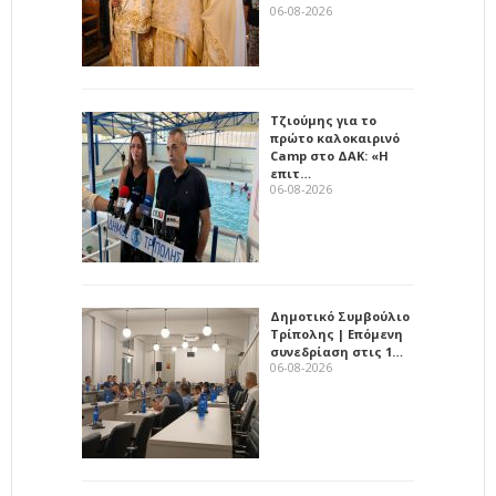
06-08-2026
Τζιούμης για το
πρώτο καλοκαιρινό
Camp στο ΔΑΚ: «Η
επιτ…
06-08-2026
Δημοτικό Συμβούλιο
Τρίπολης | Επόμενη
συνεδρίαση στις 1…
06-08-2026