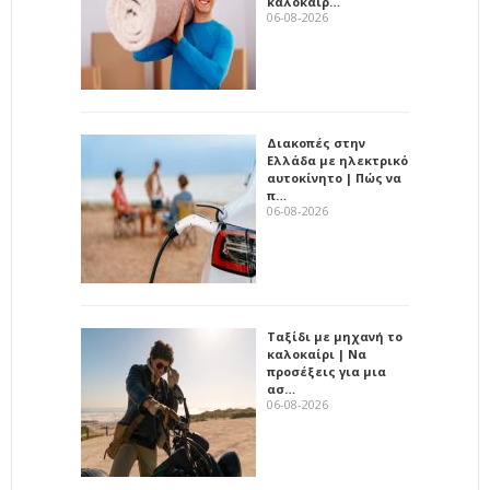
καλοκαίρ…
06-08-2026
Διακοπές στην
Ελλάδα με ηλεκτρικό
αυτοκίνητο | Πώς να
π…
06-08-2026
Ταξίδι με μηχανή το
καλοκαίρι | Να
προσέξεις για μια
ασ…
06-08-2026