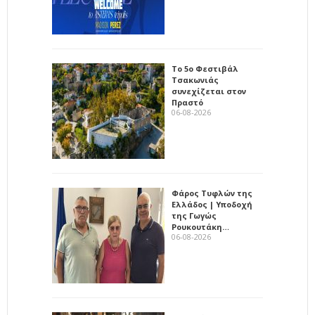
Το 5ο Φεστιβάλ
Τσακωνιάς
συνεχίζεται στον
Πραστό
06-08-2026
Φάρος Τυφλών της
Ελλάδος | Υποδοχή
της Γωγώς
Ρουκουτάκη…
06-08-2026