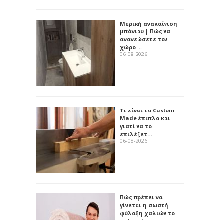
Μερική ανακαίνιση
μπάνιου | Πώς να
ανανεώσετε τον
χώρο …
06-08-2026
Τι είναι το Custom
Made έπιπλο και
γιατί να το
επιλέξετ…
06-08-2026
Πώς πρέπει να
γίνεται η σωστή
φύλαξη χαλιών το