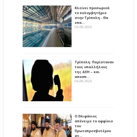
Κλείνει προσωρινά
το κολυμβητήριο
στην Τρίπολη - Θα
επα…
06-08-2026
Τρίπολη: Παρίσταναν
τους υπαλλήλους
της ΔΕΗ – και
αποσπ…
06-08-2026
Ο Επιφάνιος
απένειμε το οφφίκιο
του
Πρωτοπρεσβυτέρου
στ…