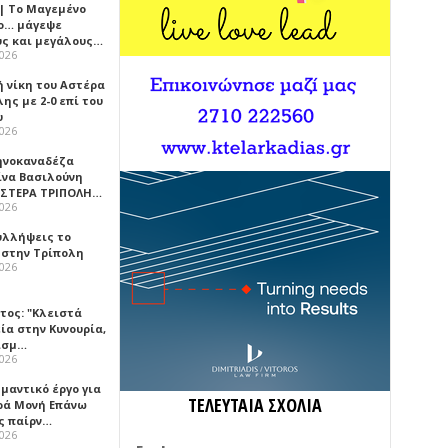
 | Το Μαγεμένο
ο… μάγεψε
ύς και μεγάλους…
2026
ή νίκη του Αστέρα
ης με 2-0 επί του
υ
2026
ηνοκαναδέζα
ίνα Βασιλούνη
ΑΣΤΕΡΑ ΤΡΙΠΟΛΗ…
2026
υλλήψεις το
 στην Τρίπολη
2026
τος: "Κλειστά
ία στην Κυνουρία,
ισμ…
2026
μαντικό έργο για
ΤΕΛΕΥΤΑΙΑ ΣΧΟΛΙΑ
ερά Μονή Επάνω
ς παίρν…
2026