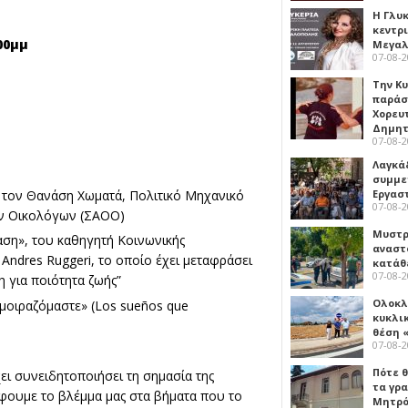
Η Γλυ
κεντρ
00μμ
Μεγαλ
07-08-
Την Κ
παράσ
Χορευ
Δημη
07-08-
Λαγκά
συμμε
 τον Θανάση Χωματά, Πολιτικό Μηχανικό
Εργασ
07-08-
ών Οικολόγων (ΣΑΟΟ)
Μυστρ
αση», του καθηγητή Κοινωνικής
αναστ
ndres Ruggeri, το οποίο έχει μεταφράσει
κατάθ
07-08-
η για ποιότητα ζωής”
Ολοκλ
 μοιραζόμαστε» (Los sueños que
κυκλι
θέση 
07-08-
Πότε θ
ει συνειδητοποιήσει τη σημασία της
τα γρ
έφουμε το βλέμμα μας στα βήματα που το
Μητρό