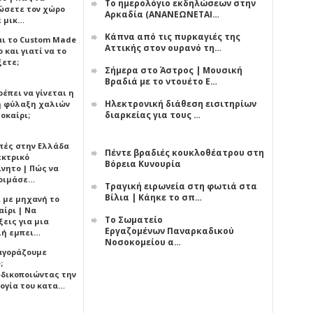
Το ημερολόγιο εκδηλώσεων στην
ώσετε τον χώρο
Αρκαδία (ΑΝΑΝΕΩΝΕΤΑΙ…
ε μικ…
Κάπνα από τις πυρκαγιές της
αι το Custom Made
Αττικής στον ουρανό τη…
 και γιατί να το
ξετε;
Σήμερα στο Άστρος | Μουσική
Βραδιά με το ντουέτο Ε…
έπει να γίνεται η
Ηλεκτρονική διάθεση εισιτηρίων
 φύλαξη χαλιών
διαρκείας για τους …
οκαίρι;
πές στην Ελλάδα
Πέντε βραδιές κουκλοθέατρου στη
εκτρικό
Βόρεια Κυνουρία
ίνητο | Πώς να
οιμάσε…
Τραγική ειρωνεία στη φωτιά στα
Βίλια | Κάηκε το σπ…
ι με μηχανή το
αίρι | Να
Το Σωματείο
εις για μια
Εργαζομένων Παναρκαδικού
ή εμπει…
Νοσοκομείου α…
 αγοράζουμε
;
δικοποιώντας την
ογία του κατα…