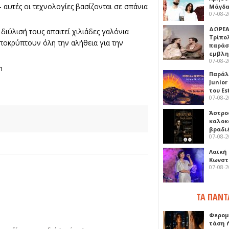
- αυτές οι τεχνολογίες βασίζονται σε σπάνια
Μάγδα
07-08-
ΔΩΡΕΑ
διύλισή τους απαιτεί χιλιάδες γαλόνια
Τρίπο
αποκρύπτουν όλη την αλήθεια για την
παράσ
εμβλ
07-08-
n
Παράλ
Junior
του Es
07-08-
Άστρος
καλοκ
βραδι
07-08-
Λαϊκή
Κωνστα
07-08-
ΤΑ ΠΑΝΤ
Φερομ
τάση 