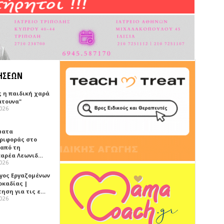
ΗΣΕΩΝ
ς η παιδική χαρά
άτουνα"
2026
ματα
ριφοράς στο
 από τη
αρέα Λεωνιδ…
2026
γος Εργαζομένων
ρκαδίας |
τηση για τις ε…
2026