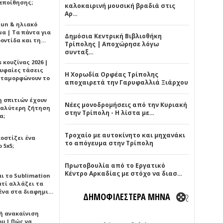
εποίθησης;
καλοκαιρινή μουσική βραδιά στις
Αρ…
Sun & ηλιακό
α | Τα πάντα για
Δημόσια Κεντρική Βιβλιοθήκη
ροντίδα και τη…
Τρίπολης | Αποχώρησε λόγω
συνταξ…
 κουζίνας 2026 |
ρυφαίες τάσεις
Η Χορωδία Ορφέας Τρίπολης
εταμορφώνουν το
αποχαιρετά την Γαρυφαλλιά Ξιάρχου
η σπιτιών έχουν
Νέες μονοδρομήσεις από την Κυριακή
γαλύτερη ζήτηση
στην Τρίπολη - Η λίστα με…
α;
Τροχαίο με αυτοκίνητο και μηχανάκι
κοστίζει ένα
το απόγευμα στην Τρίπολη
 5x5;
Πρωτοβουλία από το Εργατικό
Κέντρο Αρκαδίας με στόχο να διασ…
αι το Sublimation
ατί αλλάζει τα
ένα στα διαφημι…
ΔΗΜΟΦΙΛΕΣΤΕΡΑ ΜΗΝΑ
ή ανακαίνιση
υ | Πώς να