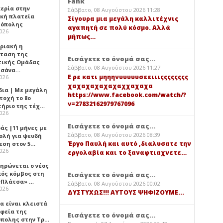
Fank
κερία στην
Σάββατο, 08 Αυγούστου 2026 11:28
ική πλατεία
Σίγουρα μια μεγάλη καλλιτέχνις
όπολης
αγαπητή σε πολύ κόσμο. Αλλά
2026
μήπως…
υριακή η
ταση της
Εισάγετε το όνομά σας...
τικής Ομάδας
Σάββατο, 08 Αυγούστου 2026 11:27
τσάνα…
Ε ρε κατι μηηηνυυυυυσεειιιςςςςςςςς
2026
χαχαχαχαχαχαχχαχαχα
δια | Με μεγάλη
https://www.facebook.com/watch/?
τοχή το 8ο
v=27832162979767096
τήριο της τέχ…
2026
Εισάγετε το όνομά σας...
άς |11 μήνες με
Σάββατο, 08 Αυγούστου 2026 08:39
ολή για ψευδή
Έργο Παυλή και αυτό ,διαλυσατε την
εση στον 5…
2026
εργολαβία και το ξαναφτιαχνετε…
ηρώνεται ο νέος
κός κόμβος στη
Εισάγετε το όνομά σας...
«Πλάτσα» …
Σάββατο, 08 Αυγούστου 2026 00:02
2026
ΔΥΣΤΥΧΩΣ!!! ΑΥΤΟΥΣ ΨΗΦΙΖΟΥΜΕ...
α είναι κλειστά
αφεία της
Εισάγετε το όνομά σας...
πολης στην Τρ…