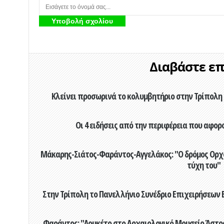
Διαβάστε επί
Κλείνει προσωρινά το κολυμβητήριο στην Τρίπολη 
Οι 4 ειδήσεις από την περιφέρεια που αφορ
Μάκαρης-Σιάτος-Φαράντος-Αγγελάκος: "Ο δρόμος Ορχομ
τύχη του"
Στην Τρίπολη το Πανελλήνιο Συνέδριο Επιχειρήσεων Β
Φαράντος: "Λουκέτο στο Αρχαιολογικό Μουσείο Άστρου