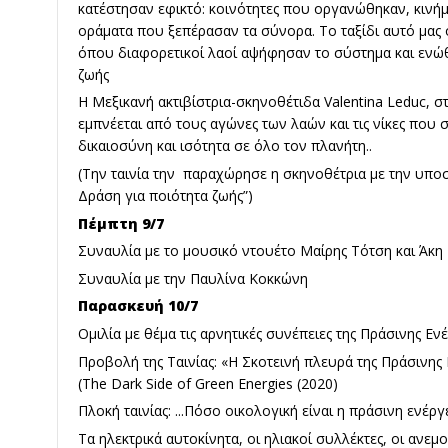
κατέστησαν εφικτό: κοινότητες που οργανώθηκαν, κινήμ
οράματα που ξεπέρασαν τα σύνορα. Το ταξίδι αυτό μας 
όπου διαφορετικοί λαοί αψήφησαν το σύστημα και ενώθ
ζωής
Η Μεξικανή ακτιβίστρια-σκηνοθέτιδα Valentina Leduc, σ
εμπνέεται από τους αγώνες των λαών και τις νίκες που 
δικαιοσύνη και ισότητα σε όλο τον πλανήτη..
(Την ταινία την παραχώρησε η σκηνοθέτρια με την υποσ
Δράση για ποιότητα ζωής”)
Πέμπτη 9/7
Συναυλία με το μουσικό ντουέτο Μαίρης Τότση και Άκ
Συναυλία με την Παυλίνα Κοκκώνη
Παρασκευή 10/7
Ομιλία με θέμα τις αρνητικές συνέπειες της Πράσινης Εν
Προβολή της Ταινίας: «Η Σκοτεινή πλευρά της Πράσινης 
(The Dark Side of Green Energies (2020)
Πλοκή ταινίας: ...Πόσο οικολογική είναι η πράσινη ενέργε
Τα ηλεκτρικά αυτοκίνητα, οι ηλιακοί συλλέκτες, οι ανε