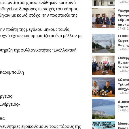
ατα αντίστασης που ενώθηκαν και κοινά
07-08-
οδηγεί σε διάφορες περιοχές του κόσμου,
Υπεγρ
ηκαν με κοινό στόχο: την προστασία της
Προγρ
Σύμβα
αποκα
07-08-
την πρώτη της μεγάλου μήκους ταινία
συχνά έχουν και οραματίζεται ένα μέλλον με
ΣΕΒΙΠΕ
Χωροτ
Βιομη
07-08-
τήριξη της συλλογικότητας “Εναλλακτική
Συνερ
Hunan 
Scien
07-08-
η Καραμπούλη
Κώστα
Τρίπο
σύγχρ
07-08-
έργειας
Διακο
Ενέργειας»
Ξηροπ
07-08-
ια;
Μουσι
μογεννήτριες εξοικονομούν τους πόρους της
Χρήστ