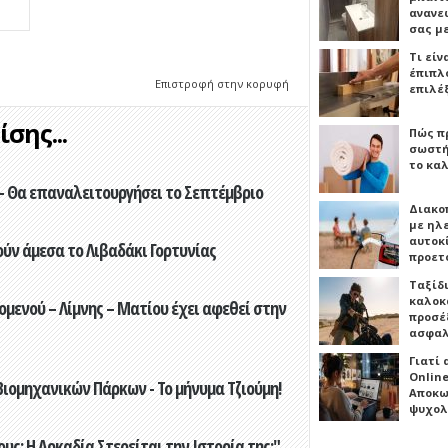
ανανε
σας μ
Τι είν
έπιπλο
Επιστροφή στην κορυφή
επιλέ
σης...
Πώς πρ
σωστή
το καλ
- Θα επαναλειτουργήσει το Σεπτέμβριο
Διακο
με ηλ
αυτοκ
ούν άμεσα το Λιβαδάκι Γορτυνίας
προετ
Ταξίδ
καλοκ
ενού – Λίμνης – Ματίου έχει αφεθεί στην
προσέξ
ασφαλ
Γιατί
Online
ιομηχανικών Πάρκων - Το μήνυμα Τζιούμη!
Αποκω
ψυχολ
ς: Η Αρκαδία Στερείται την Ιστορία της;"