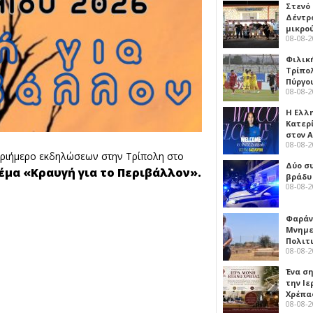
Στενό
Δέντρ
μικρο
08-08-
Φιλικ
Τρίπολ
Πύργο
08-08-
Η Ελλ
Κατερ
στον 
08-08-
τριήμερο εκδηλώσεων στην Τρίπολη στο
Δύο σ
έμα «Κραυγή για το Περιβάλλον».
βράδυ
08-08-
Φαράν
Μνημε
Πολιτ
08-08-
Ένα ση
την Ι
Χρέπα
08-08-