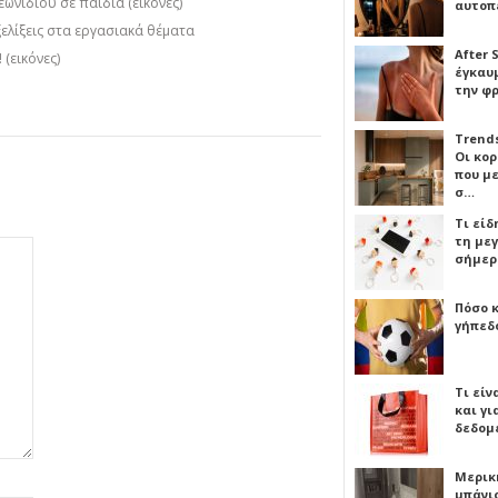
ιδίου σε παιδιά (εικόνες)
αυτοπ
ελίξεις στα εργασιακά θέματα
After 
(εικόνες)
έγκαυμ
την φ
Trends
Οι κο
που μ
σ…
Τι είδ
τη με
σήμερ
Πόσο 
γήπεδο
Τι είν
και γι
δεδομ
Μερικ
μπάνιο