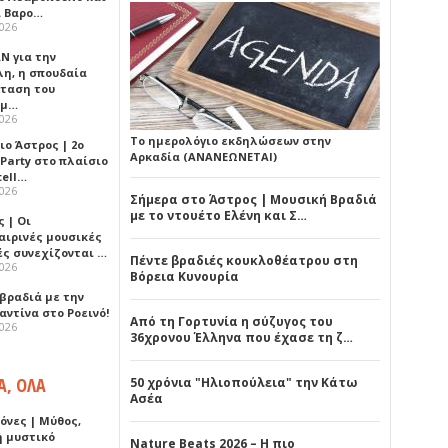
 Βαρο…
2026
Ν για την
λη, η σπουδαία
ταση του
ημ…
2026
Το ημερολόγιο εκδηλώσεων στην
ιο Άστρος | 2ο
Αρκαδία (ΑΝΑΝΕΩΝΕΤΑΙ)
 Party στο πλαίσιο
tell…
2026
Σήμερα στο Άστρος | Μουσική Βραδιά
με το ντουέτο Ελένη και Σ…
 | Οι
αιρινές μουσικές
ές συνεχίζονται …
Πέντε βραδιές κουκλοθέατρου στη
2026
Βόρεια Κυνουρία
 βραδιά με την
ντίνα στο Ροεινό!
Από τη Γορτυνία η σύζυγος του
2026
36χρονου Έλληνα που έχασε τη ζ…
Α, ΟΛΑ
50 χρόνια "Ηλιοπούλεια" την Κάτω
Ασέα
όνες | Μύθος,
ή μυστικό
Nature Beats 2026 – Η πιο