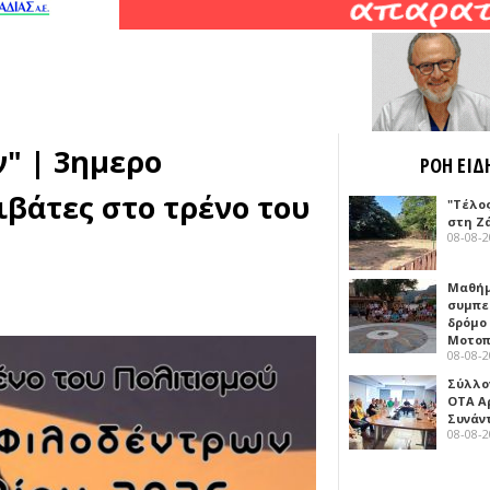
" | 3ημερο
ΡΟΗ ΕΙΔ
βάτες στο τρένο του
"Τέλο
στη Ζ
08-08-
Μαθή
συμπε
δρόμο
Μοτοπ
08-08-
Σύλλο
ΟΤΑ Α
Συνάν
08-08-