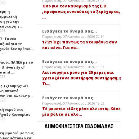
Παρασκευή, 07 Αυγούστου 2026 23:42
2026
Όσο για τον καθαρισμό της Ε.Ο.
,προφανώς εννοούσες τα ξερόχορτα,
άφη η
αμματική
…
ση για την
τάσταση τ…
Εισάγετε το όνομά σας...
2026
Παρασκευή, 07 Αυγούστου 2026 20:14
Τ: Το νέο
17:21 Όχι πάντως τα ντουγάνια σαν
αξικό για τη
και σένα. Για να…
χανία δεν πρέπει…
2026
Εισάγετε το όνομά σας...
γασία ΠΑΠΕΛ με το
Παρασκευή, 07 Αυγούστου 2026 19:33
University of
ce and …
Λειτούργησε μόνο για 20 μέρες και
2026
χρειαζότανε συντήρηση συντήρηση;;;
Τι…
ς Τζιούμης: «Η
λη αποκτά
ονη και ολοκληρ…
Εισάγετε το όνομά σας...
2026
Παρασκευή, 07 Αυγούστου 2026 18:53
Τό μουσείο είδες μόνο κλειστό;; Κάνε
πή νερού στο
μία βόλτα σε όλο…
ήγαδο Κυνουρίας
2026
ΔΗΜΟΦΙΛΕΣΤΕΡΑ ΕΒΔΟΜΑΔΑΣ
κή βραδιά με τους
ο Αδαμόπουλο και