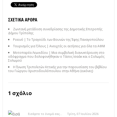
ΣΧΕΤΙΚΆ ΆΡΘΡΑ
Ζωντανή μετάδοση συνεδρίασης της Δημοτικής Επιτροπής
Δήμου Τρίπολης
Ροεινό | Το Τραγούδι των Βουνών της Έφης Παναγοπούλου
Τουρισμός για Όλους | Ανοιχτές οι αιτήσεις για όλα τα ΑΦΜ
Μοτοπαρέα Λεωνιδίου | Μια συμβολική διανυκτέρευση στο
οδόφραγμα που δολοφονήθηκαν ο Τάσος Ισαάκ και ο Σολωμός
Σολωμού
Η Ένωση Τριπολιτών Αττικής για την παρουσίαση του βιβλίου
του Γιώργου Χριστοδουλόπουλου στην Αθήνα (εικόνες)
1 σχόλιο
Εισάγετε το όνομά σας...
Τρίτη, 07 Ιουλίου 2026