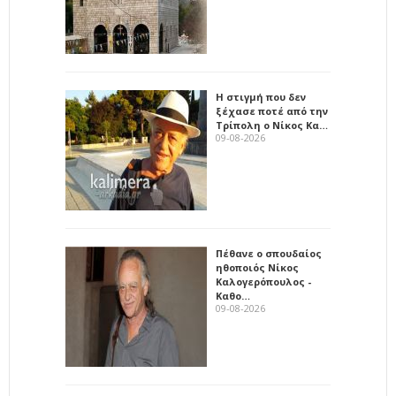
Η στιγμή που δεν
ξέχασε ποτέ από την
Τρίπολη ο Νίκος Κα…
09-08-2026
Πέθανε ο σπουδαίος
ηθοποιός Νίκος
Καλογερόπουλος -
Καθο…
09-08-2026