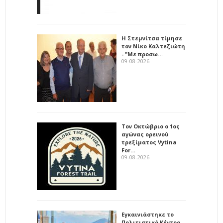
Η Στεμνίτσα τίμησε
τον Νίκο Καλτεζιώτη
- "Με προσω…
09-08-2026
Τον Οκτώβριο ο 1ος
αγώνας ορεινού
τρεξίματος Vytina
For…
09-08-2026
Εγκαινιάστηκε το
Πολιτιστικό Κέντρο