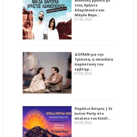
Μουσική βραδιά με
τους Χρήστο
Αδαμόπουλο και
Μάγδα Βαρο…
07-08-2026
ΔΩΡΕΑΝ για την
Τρίπολη, η σπουδαία
παράσταση του
εμβλημ…
07-08-2026
Παράλιο Άστρος | 2ο
Junior Party στο
πλαίσιο του Estell…
07-08-2026