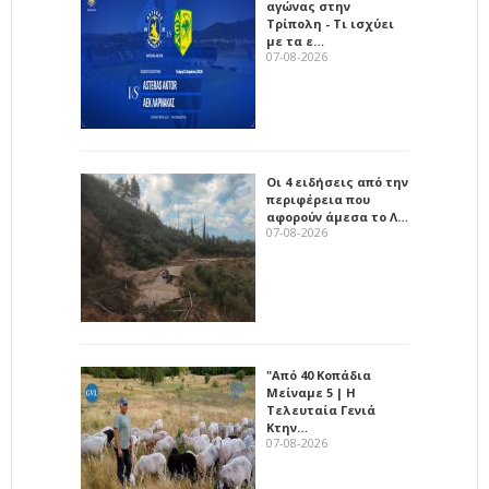
αγώνας στην
Τρίπολη - Τι ισχύει
με τα ε…
07-08-2026
Οι 4 ειδήσεις από την
περιφέρεια που
αφορούν άμεσα το Λ…
07-08-2026
"Από 40 Κοπάδια
Μείναμε 5 | Η
Τελευταία Γενιά
Κτην…
07-08-2026