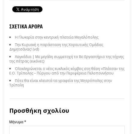
ΣΧΕΤΙΚΆ ΆΡΘΡΑ
Η Γλυκερία στην κεντρική πλατεία Μεγαλόπολης
Την Κυριακή η παράσταση της Χορευτικής Ομάδας
Δημητσάνας! (vd)
Λαγκάδια | Με μεγάλη συμμετοχή το 8ο Εργαστήριο της τέχνης
της πέτρας (εικόνες)
Ολοκληρώνεται ο νέος κυκλικός κόμβος στη θέση «Πλάτσα» της
Ε.Ο. Τρίπολης – Πύργου από την Περιφέρεια Πελοποννήσου
Πότε θα είναι κλειστά τα γραφεία της Μητρόπολης στην
Τρίπολη
Προσθήκη σχολίου
Μήνυμα *