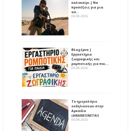
καλοκαίρι | Να
προσέξεις για μια
ασ…
06-08-2026
Βλαχέρνα |
Εργαστήρια
ζωγραφικής και
ρομποτικής για παι…
06-08-2026
Το ημερολόγιο
εκδηλώσεων στην
Αρκαδία
(ΑΝΑΝΕΩΝΕΤΑΙ)
06-08-2026