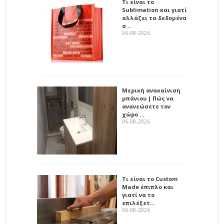
Τι είναι το
Sublimation και γιατί
αλλάζει τα δεδομένα
σ…
06-08-2026
Μερική ανακαίνιση
μπάνιου | Πώς να
ανανεώσετε τον
χώρο …
06-08-2026
Τι είναι το Custom
Made έπιπλο και
γιατί να το
επιλέξετ…
06-08-2026