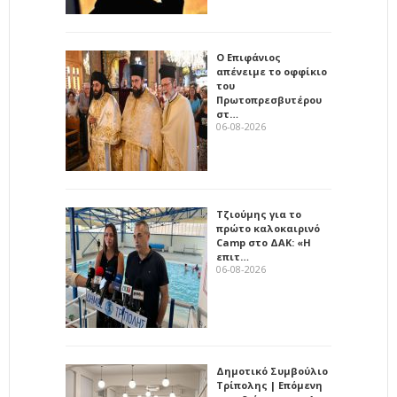
Ο Επιφάνιος
απένειμε το οφφίκιο
του
Πρωτοπρεσβυτέρου
στ…
06-08-2026
Τζιούμης για το
πρώτο καλοκαιρινό
Camp στο ΔΑΚ: «Η
επιτ…
06-08-2026
Δημοτικό Συμβούλιο
Τρίπολης | Επόμενη