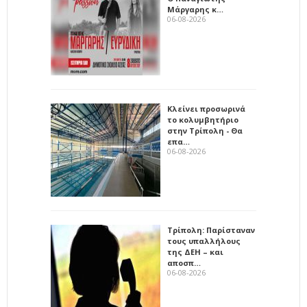
Μάργαρης κ…
06-08-2026
Κλείνει προσωρινά
το κολυμβητήριο
στην Τρίπολη - Θα
επα…
06-08-2026
Τρίπολη: Παρίσταναν
τους υπαλλήλους
της ΔΕΗ – και
αποσπ…
06-08-2026