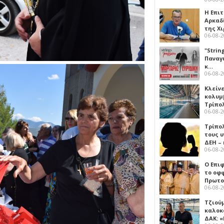
Η Επι
Αρκαδ
της Χ
06-08-
"Strin
Παναγ
κ…
06-08-
Κλείν
κολυμ
Τρίπο
06-08-
Τρίπο
τους 
ΔΕΗ –
06-08-
Ο Επι
το οφφ
Πρωτο
06-08-
Τζιού
καλοκ
ΔΑΚ: 