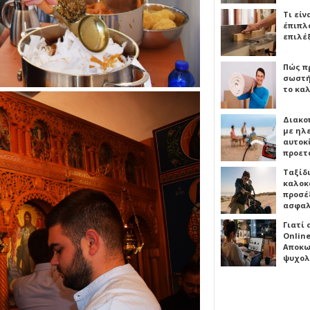
Τι είν
έπιπλο
επιλέ
Πώς πρ
σωστή
το καλ
Διακο
με ηλ
αυτοκ
προετ
Ταξίδ
καλοκ
προσέξ
ασφαλ
Γιατί
Online
Αποκω
ψυχολ