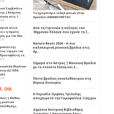
2026
ικό Συμβούλιο
λης | Επόμενη
Το ημερολόγιο εκδηλώσεων στην
ρίαση στις 1…
Αρκαδία (ΑΝΑΝΕΩΝΕΤΑΙ)
2026
ογικά αίτια
Από τη Γορτυνία η σύζυγος του
νει» η πρώτη
36χρονου Έλληνα που έχασε τη ζ…
ηση για τον θάν…
2026
Nature Beats 2026 – Η πιο
ροπολίτης
καλοκαιρινή μουσική βραδιά στις
νιος τίμησε τον
Αρ…
 Πρωτοψάλτη το…
2026
Σήμερα στο Άστρος | Μουσική Βραδιά
ρικανίδα Madison
με το ντουέτο Ελένη και Σ…
 στον ΑΣΤΕΡΑ
ΛΗΣ
2026
Πέντε βραδιές κουκλοθέατρου στη
Βόρεια Κυνουρία
Α, ΟΛΑ
Η Χορωδία Ορφέας Τρίπολης
όνες | Μύθος,
αποχαιρετά την Γαρυφαλλιά Ξιάρχου
ή μυστικό
εποίθησης;
Δημόσια Κεντρική Βιβλιοθήκη
Τρίπολης | Αποχώρησε λόγω