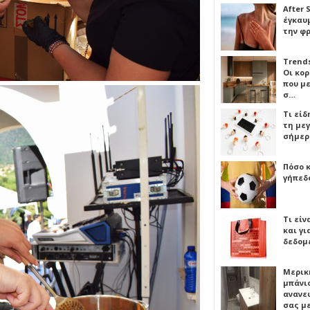
After 
έγκαυμ
την φ
Trends
Οι κο
που μ
σ…
Τι είδ
τη με
σήμερ
Πόσο 
γήπεδο
Τι είν
και γι
δεδομ
Μερικ
μπάνιο
ανανε
σας μ