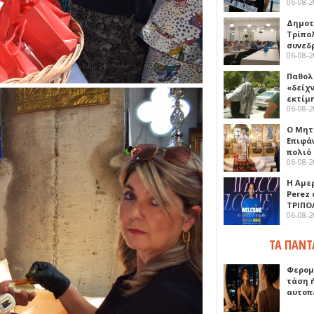
06-08-
Δημοτ
Τρίπο
συνεδ
06-08-
Παθολ
«δείχ
εκτίμ
06-08-
Ο Μητ
Επιφά
πολιό
06-08-
Η Αμε
Perez
ΤΡΙΠΟ
06-08-
ΤΑ ΠΑΝΤ
Φερομ
τάση 
αυτοπ