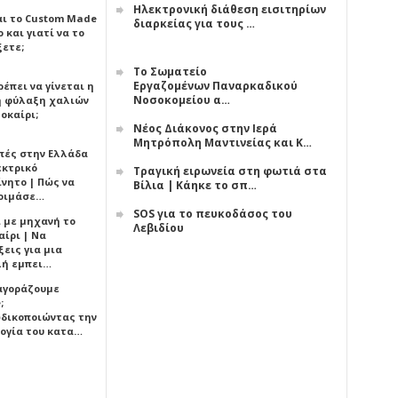
Ηλεκτρονική διάθεση εισιτηρίων
αι το Custom Made
διαρκείας για τους …
 και γιατί να το
ξετε;
Το Σωματείο
Εργαζομένων Παναρκαδικού
έπει να γίνεται η
Νοσοκομείου α…
 φύλαξη χαλιών
οκαίρι;
Νέος Διάκονος στην Ιερά
Μητρόπολη Μαντινείας και Κ…
πές στην Ελλάδα
εκτρικό
Τραγική ειρωνεία στη φωτιά στα
ίνητο | Πώς να
Βίλια | Κάηκε το σπ…
οιμάσε…
SOS για το πευκοδάσος του
ι με μηχανή το
Λεβιδίου
αίρι | Να
εις για μια
ή εμπει…
 αγοράζουμε
;
δικοποιώντας την
ογία του κατα…