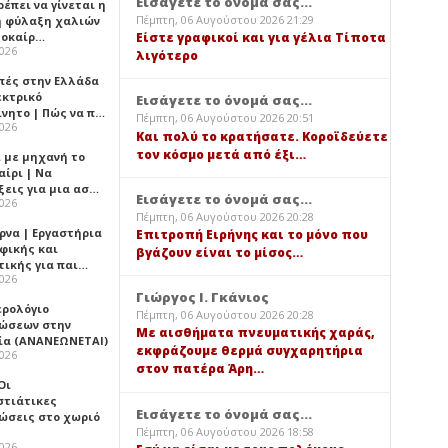
Εισάγετε το όνομά σας...
έπει να γίνεται η
Πέμπτη, 06 Αυγούστου 2026 21:29
 φύλαξη χαλιών
λοκαίρ…
Είστε γραφικοί και για γέλια Τίποτα
2026
λιγότερο
πές στην Ελλάδα
εκτρικό
Εισάγετε το όνομά σας...
ίνητο | Πώς να π…
Πέμπτη, 06 Αυγούστου 2026 20:51
2026
Και πολύ το κρατήσατε. Κοροϊδεύετε
τον κόσμο μετά από έξι…
ι με μηχανή το
αίρι | Να
ξεις για μια ασ…
Εισάγετε το όνομά σας...
2026
Πέμπτη, 06 Αυγούστου 2026 20:28
ρνα | Εργαστήρια
Επιτροπή Ειρήνης και το μόνο που
φικής και
βγάζουν είναι το μίσος…
τικής για παι…
2026
Γιώργος Ι. Γκάνιος
ερολόγιο
Πέμπτη, 06 Αυγούστου 2026 20:28
ώσεων στην
Με αισθήματα πνευματικής χαράς,
ία (ΑΝΑΝΕΩΝΕΤΑΙ)
εκφράζουμε θερμά συγχαρητήρια
2026
στον πατέρα Άρη…
 Οι
στιάτικες
Εισάγετε το όνομά σας...
ώσεις στο χωριό
Πέμπτη, 06 Αυγούστου 2026 18:58
2026