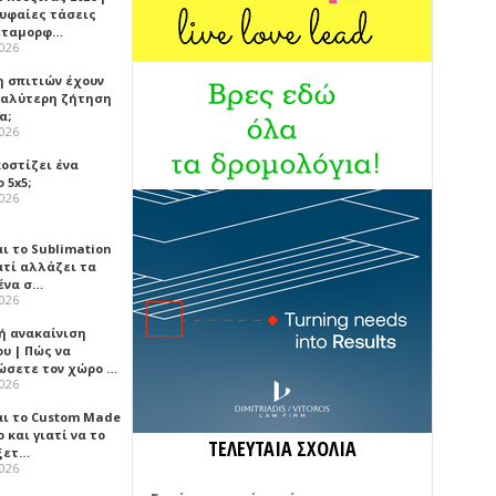
ρυφαίες τάσεις
εταμορφ…
2026
η σπιτιών έχουν
γαλύτερη ζήτηση
α;
2026
κοστίζει ένα
 5x5;
2026
αι το Sublimation
ατί αλλάζει τα
ένα σ…
2026
ή ανακαίνιση
υ | Πώς να
ώσετε τον χώρο …
2026
αι το Custom Made
 και γιατί να το
ΤΕΛΕΥΤΑΙΑ ΣΧΟΛΙΑ
ξετ…
2026