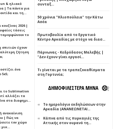
Sun & ηλιακό
συνταξ…
α | Τα πάντα για
ροντίδα και τη…
50 χρόνια "Ηλιοπούλεια" την Κάτω
Ασέα
 κουζίνας 2026 |
ρυφαίες τάσεις
Πρωτοβουλία από το Εργατικό
εταμορφώνουν το
Κέντρο Αρκαδίας με στόχο να διασ…
η σπιτιών έχουν
γαλύτερη ζήτηση
Πάρνωνας - Κεδρόδασος Μαλεβής |
α;
"Δεν έχουν γίνει εργασί…
κοστίζει ένα
Τι γίνεται με τα τραπεζοκαθίσματα
 5x5;
στη Γορτυνία;
ΔΗΜΟΦΙΛΕΣΤΕΡΑ ΜΗΝΑ
αι το Sublimation
ατί αλλάζει τα
ένα στα διαφημι…
Το ημερολόγιο εκδηλώσεων στην
Αρκαδία (ΑΝΑΝΕΩΝΕΤΑΙ…
ή ανακαίνιση
υ | Πώς να
Κάπνα από τις πυρκαγιές της
ώσετε τον χώρο
Αττικής στον ουρανό τη…
ε μικ…