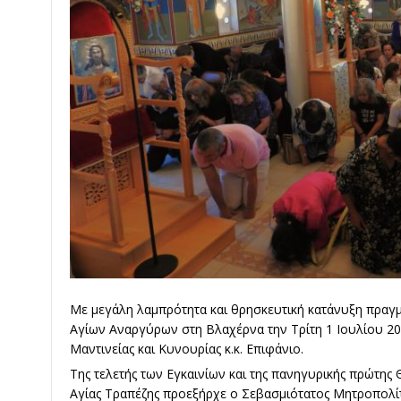
Με μεγάλη λαμπρότητα και θρησκευτική κατάνυξη πραγμ
Αγίων Αναργύρων στη Βλαχέρνα την Τρίτη 1 Ιουλίου 2
Μαντινείας και Κυνουρίας κ.κ. Επιφάνιο.
Της τελετής των Εγκαινίων και της πανηγυρικής πρώτης Θ
Αγίας Τραπέζης προεξήρχε ο Σεβασμιότατος Μητροπολίτ