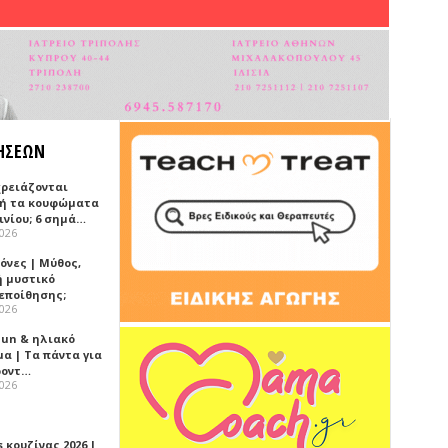
ΗΣΕΩΝ
χρειάζονται
ή τα κουφώματα
ινίου; 6 σημά…
2026
όνες | Μύθος,
ή μυστικό
εποίθησης;
2026
Sun & ηλιακό
α | Τα πάντα για
ροντ…
2026
 κουζίνας 2026 |