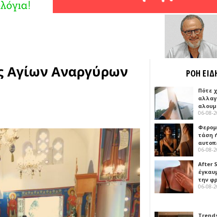
ός Αγίων Αναργύρων
ΡΟΗ ΕΙΔ
Πότε 
αλλαγ
αλουμ
06-08-
Φερομ
τάση 
αυτοπ
06-08-
After 
έγκαυμ
την φ
06-08-
Trends