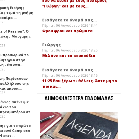
Εσύ να είσαι με τους πολέμους
"Γιώργη" και με τους…
τροπή Ειρήνης
ίας τιμά τη μνήμη
ιροσίμα …
Εισάγετε το όνομά σας...
2026
Πέμπτη, 06 Αυγούστου 2026 18:44
Φρου φρου και αρώματα
gs of Passion": Ο
ιώτης Μάργαρης
Γιώργης
2026
Πέμπτη, 06 Αυγούστου 2026 18:25
ει προσωρινά το
Μιλάνε και τα κουκούδια
βητήριο στην
λη - Θα επα…
2026
Εισάγετε το όνομά σας...
Πέμπτη, 06 Αυγούστου 2026 18:16
λη: Παρίσταναν
11:25 Εσυ ξέρω τι θέλεις. Άντε μη το
υπαλλήλους της
πω και…
 και αποσπ…
2026
ΔΗΜΟΦΙΛΕΣΤΕΡΑ ΕΒΔΟΜΑΔΑΣ
φάνιος απένειμε
ίκιο του
πρεσβυτέρου στ…
2026
μης για το πρώτο
αιρινό Camp στο
«Η επιτ…