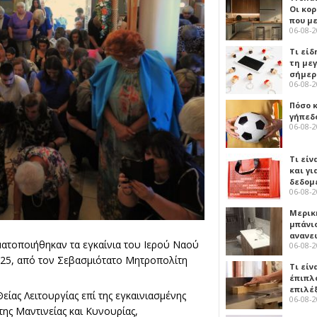
Οι κο
που μ
06-08-
Τι είδ
τη με
σήμερ
06-08-
Πόσο 
γήπεδο
06-08-
Τι είν
και γι
δεδομ
06-08-
Μερικ
μπάνιο
ανανε
ατοποιήθηκαν τα εγκαίνια του Ιερού Ναού
06-08-
025, από τον Σεβασμιότατο Μητροπολίτη
Τι είν
έπιπλο
επιλέ
είας Λειτουργίας επί της εγκαινιασμένης
06-08-
ης Μαντινείας και Κυνουρίας,