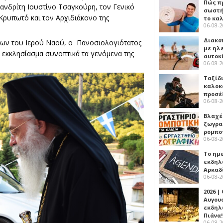
Πώς πρ
νδρίτη Ιουστίνο Τσαγκούρη, τον Γενικό
σωστή
ρυπωτό και τον Αρχιδιάκονο της
το κα
06-08-
Διακο
ινίων του Ιερού Ναού, ο Πανοσιολογιότατος
με ηλ
 εκκλησίασμα συνοπτικά τα γενόμενα της
αυτοκ
06-08-
Ταξίδ
καλοκ
προσέ
06-08-
Βλαχέ
ζωγρα
ρομπο
06-08-
Το ημ
εκδηλ
Αρκαδ
06-08-
2026 |
Αυγου
εκδηλ
Πιάνα!
06-08-