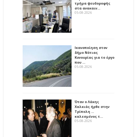
τμήμα ψευδοροφής
στα ανακαιν…
05-08-2026
Ικανοποίηση στον
δήμο Νότιας
Κυνουρίας για το έργο
που …
05-08-2026
Όταν ο Λάκης
Χαλκιάς ήρθε στην
Τρίπολη ...
καλεσμένος τ…
05-08-2026