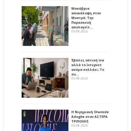
Μακάβρια
αποκάλυψη στον
Μυστρά: Την
Παρασκευή
απολογείτ…
05-08-2026
Έβαλες οπτική ίνα
αλλά το ίντερνετ
ακόμα κολλάει; Το
συ…
05-08-2026
Η Νιγηριανή Olamide
Adugbe στον ΑΣΤΕΡΑ
ΤΡΙΠΟΛΗΣ
05-08-2026