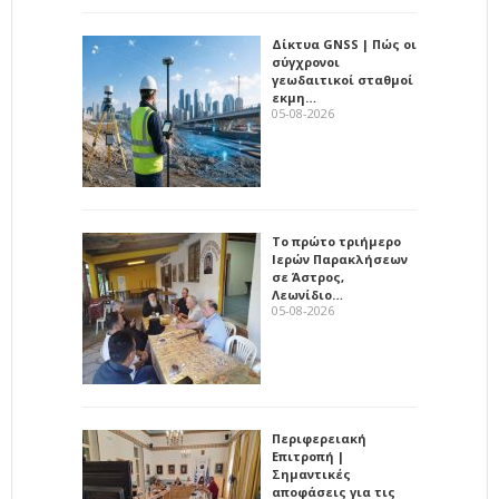
Δίκτυα GNSS | Πώς οι
σύγχρονοι
γεωδαιτικοί σταθμοί
εκμη…
05-08-2026
Το πρώτο τριήμερο
Ιερών Παρακλήσεων
σε Άστρος,
Λεωνίδιο…
05-08-2026
Περιφερειακή
Επιτροπή |
Σημαντικές
αποφάσεις για τις