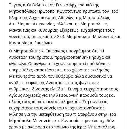
Τεγέας κ. Θεόκλητο, τον Γενικό Αρχιερατικό της
Μητροπόλεως Πρωτοπρ. Κωνσταντίνο Κρυπωτό, τον Ιερό
Κλήρο της Αρχιεπισκοπής Αθηνών, της Μητροπόλεως
Αιτωλίας και Ακαρνανίας, αλλά και της Μητροπόλεως
Μαντινείας και Κυνουρίας. Εξαιρέτως, ευχαρίστησε τους
γονείς του, όπως και τον Σεβ. Μητροπολίτη Μαντινείας και
Κυνουρίας κ. Επιφάνιο.
Ο Μητροπολίτης κ. Επιφάνιος υπογράμμισε ότι: “Η
Ανάσταση του Χριστού, πραγματοποιήθηκε ήσυχα και
αθόρυβα. Οι άνθρωποι έχουν κουραστεί από λόγια κ
υπερφύαλες καταστάσεις και στο χώρο της εκκλησίας.
Με τον τρόπο αυτό, τον αθόρυβο αλλά ουσιαστικό να
ανάβεις το φως της Αναστάσεως στις ψυχές των
ανθρώπων, δίνοντας ελπίδα “. Συνάμα, ευχαρίστησε τους
Αγίους Αρχιερείς για την λειτουργική παρουσία τους και
όλους τους παρισταμένους κληρικούς. Στη συνέχεια,
ευχαρίστησε τους γονείς του νεοχειροτονηθέντος.
Μίλησε για την μεταφύτευση του π. Στεφάνου στην Ιερά
Μητρόπολη Μαντινείας και Κυνουρίας πριν ένα σχεδόν
χρόνο με αναφορά στο ποίμνιο της Ιερας Μητροπόλεως,