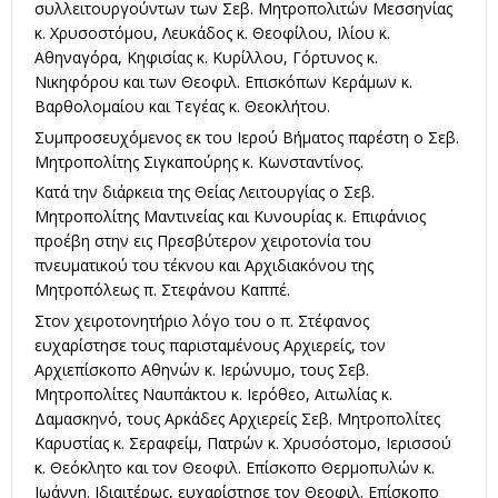
συλλειτουργούντων των Σεβ. Μητροπολιτών Μεσσηνίας
κ. Χρυσοστόμου, Λευκάδος κ. Θεοφίλου, Ιλίου κ.
Αθηναγόρα, Κηφισίας κ. Κυρίλλου, Γόρτυνος κ.
Νικηφόρου και των Θεοφιλ. Επισκόπων Κεράμων κ.
Βαρθολομαίου και Τεγέας κ. Θεοκλήτου.
Συμπροσευχόμενος εκ του Ιερού Βήματος παρέστη ο Σεβ.
Μητροπολίτης Σιγκαπούρης κ. Κωνσταντίνος.
Κατά την διάρκεια της Θείας Λειτουργίας ο Σεβ.
Μητροπολίτης Μαντινείας και Κυνουρίας κ. Επιφάνιος
προέβη στην εις Πρεσβύτερον χειροτονία του
πνευματικού του τέκνου και Αρχιδιακόνου της
Μητροπόλεως π. Στεφάνου Καππέ.
Στον χειροτονητήριο λόγο του ο π. Στέφανος
ευχαρίστησε τους παρισταμένους Αρχιερείς, τον
Αρχιεπίσκοπο Αθηνών κ. Ιερώνυμο, τους Σεβ.
Μητροπολίτες Ναυπάκτου κ. Ιερόθεο, Αιτωλίας κ.
Δαμασκηνό, τους Αρκάδες Αρχιερείς Σεβ. Μητροπολίτες
Καρυστίας κ. Σεραφείμ, Πατρών κ. Χρυσόστομο, Ιερισσού
κ. Θεόκλητο και τον Θεοφιλ. Επίσκοπο Θερμοπυλών κ.
Ιωάννη. Ιδιαιτέρως, ευχαρίστησε τον Θεοφιλ. Επίσκοπο