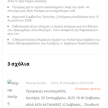
στον π. Άρη Γκόρο (εικόνες)
Τζιούμης για το πρώτο καλοκαιρινό Camp στο ΔΑΚ: «Η
επιτυχία μας δίνει δύναμη να συνεχίσουμε» (vd)
Δημοτικό Συμβούλιο Τρίπολης | Επόμενη συνεδρίαση στις 10
Αυγούστου 2026
Παθολογικά αίτια «δείχνει» η πρώτη εκτίμηση για τον θάνατο
του ηλικιωμένου στον Μυστρά – Στον ανακριτή την Παρασκευή ο
γιος του
Ο Μητροπολίτης Επιφάνιος τίμησε τον πολιό Πρωτοψάλτη του
Ναού Μεταμορφώσεως του Σωτήρος, κ. Δημήτριο Λυγιά (εικόνες)
3 σχόλια
Μύριαμ Χανδρή
Τρίτη, 30 Σεπτεμβρίου 2025 04:54
Σύνδεσμος σχολίου
Προφανώς κουτσομπόλη
Δευτέρα, 29 Σεπτεμβρίου 2025 18:45 διάβασες
αλλά ΔΕΝ ΚΑΤΑΛΑΒΕΣ τί διάβασες.....Πουθενά