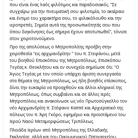
που είναι ένας λαός φιλότιμος και παραδοσιακός. “Σε
συγχαίρω για την πνευματική σου φιλοτιμία, το ακαίραιο
και έντιμο του χαρακτήρα σου, το φιλακόλουθο και την
ιεροπρεπές. Σημεία αυτά της προσωπικότητάς σου που
όπου διηκόνησες έως σήμερα έχουν αποτυπωθεί”, τόνισε
στον χειροτονούμενο.
Προ της απολύσεως ο Μητροπολίτης προέβη στην
χειροθεσία “εις αρχιμανδρίτην ” του π. Στεφάνου, μετά
του βοηθού Επισκόπου της Μητροπόλεως, Επισκόπου
Τεγέας κ. Θεοκλήτου και εν συνεχεία σημείωσε ότι: “Ο
Άγιος Τεγέας με τον οποίο υπάρχει άριστη συνεργασία
στα θέματα της Μητροπόλεως, ως ήδη βοηθός επίσκοπος,
δίνει την ευκαιρία να προαχθούν και άλλοι κληρικοί της
Μητροπόλεως, όπως συμβαίνει και σε άλλες Ιερές
Μητροπόλεις και ανακοίνωσε ως νέο Πρωτοσύγκελλο τον
νέο Αρχιμανδρίτη π. Στέφανο Καππέ και Αρχιερατικό της
πόλεως τον π. Άρη Γκόρο, εφημέριο και προϊστάμενο του
Ιερού Ναού Μεταμορφώσεως Τριπόλεως.
Πλειάδα Ιερέων από Μητροπόλεις της Ελλαδικής
Εκκλησίας, αλλά και του Οικουμενικού Πατριαρχείου,