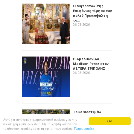
Ο Μητροπολίτης
Επιφάνιος τίμησε τον
πολιό Πρωτοψάλτη
το…
06-08-2026
Η Αμερικανίδα
Madison Perez στον
ΑΣΤΕΡΑ ΤΡΙΠΟΛΗΣ
06-08-2026
Το 5ο Φεστιβάλ
Τσακωνιάς
Αυτός ο ιστότοπος χρησιμοποιεί cookies για την
Ok!
συνεχίζεται στον
καλύτερη εμπειρία σας. Με τη χρήση αυτού του
Πραστό
ιστότοπου, αποδέχεστε τη χρήση των cookies.
Πληροφορίες
06-08-2026