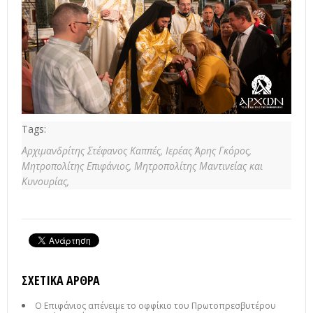
Tags:
Αρχιμανδρίτης Στέφανος Καππές,
Ιερέας Άρης Γκόρος,
Μητροπολίτης Επιφάνιος,
Μητροπολίτης Μαντινείας και
Κυνουρίας,
ΣΧΕΤΙΚΆ ΆΡΘΡΑ
Ο Επιφάνιος απένειμε το οφφίκιο του Πρωτοπρεσβυτέρου