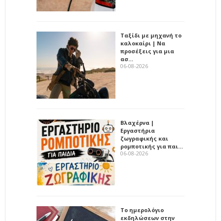
Ταξίδι με μηχανή το
καλοκαίρι | Να
προσέξεις για μια
ασ…
06-08-2026
Βλαχέρνα |
Εργαστήρια
ζωγραφικής και
ρομποτικής για παι…
06-08-2026
Το ημερολόγιο
εκδηλώσεων στην