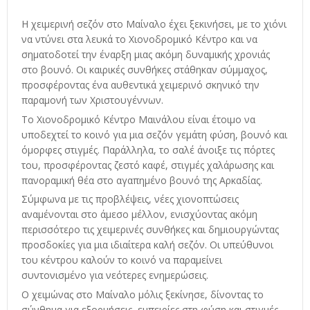
Η χειμερινή σεζόν στο Μαίναλο έχει ξεκινήσει, με το χιόνι
να ντύνει στα λευκά το Χιονοδρομικό Κέντρο και να
σηματοδοτεί την έναρξη μιας ακόμη δυναμικής χρονιάς
στο βουνό. Οι καιρικές συνθήκες στάθηκαν σύμμαχος,
προσφέροντας ένα αυθεντικά χειμερινό σκηνικό την
παραμονή των Χριστουγέννων.
Το Χιονοδρομικό Κέντρο Μαινάλου είναι έτοιμο να
υποδεχτεί το κοινό για μια σεζόν γεμάτη φύση, βουνό και
όμορφες στιγμές. Παράλληλα, το σαλέ άνοιξε τις πόρτες
του, προσφέροντας ζεστό καφέ, στιγμές χαλάρωσης και
πανοραμική θέα στο αγαπημένο βουνό της Αρκαδίας.
Σύμφωνα με τις προβλέψεις, νέες χιονοπτώσεις
αναμένονται στο άμεσο μέλλον, ενισχύοντας ακόμη
περισσότερο τις χειμερινές συνθήκες και δημιουργώντας
προσδοκίες για μια ιδιαίτερα καλή σεζόν. Οι υπεύθυνοι
του κέντρου καλούν το κοινό να παραμείνει
συντονισμένο για νεότερες ενημερώσεις.
Ο χειμώνας στο Μαίναλο μόλις ξεκίνησε, δίνοντας το
σύνθημα για εξορμήσεις, εμπειρίες στη φύση και στιγμές