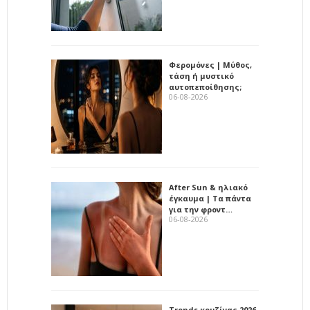
Φερομόνες | Μύθος,
τάση ή μυστικό
αυτοπεποίθησης;
06-08-2026
After Sun & ηλιακό
έγκαυμα | Τα πάντα
για την φροντ…
06-08-2026
Trends κουζίνας 2026