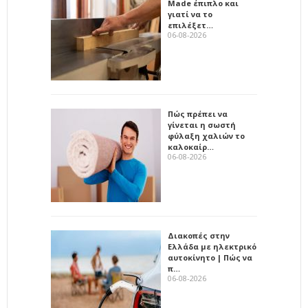
Made έπιπλο και
γιατί να το
επιλέξετ…
06-08-2026
Πώς πρέπει να
γίνεται η σωστή
φύλαξη χαλιών το
καλοκαίρ…
06-08-2026
Διακοπές στην
Ελλάδα με ηλεκτρικό
αυτοκίνητο | Πώς να
π…
06-08-2026