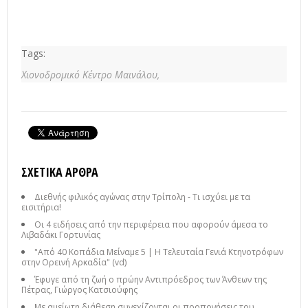
Tags:
Χιονοδρομικό Κέντρο Μαινάλου,
ΣΧΕΤΙΚΆ ΆΡΘΡΑ
Διεθνής φιλικός αγώνας στην Τρίπολη - Τι ισχύει με τα
εισιτήρια!
Οι 4 ειδήσεις από την περιφέρεια που αφορούν άμεσα το
Λιβαδάκι Γορτυνίας
"Από 40 Κοπάδια Μείναμε 5 | Η Τελευταία Γενιά Κτηνοτρόφων
στην Ορεινή Αρκαδία" (vd)
Έφυγε από τη ζωή ο πρώην Αντιπρόεδρος των Άνθεων της
Πέτρας, Γιώργος Κατσιούφης
Με αμείωτη διάθεση συνεχίζονται οι προπονήσεις του