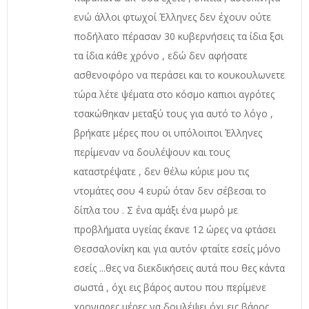
ενώ άλλοι φτωχοί Έλληνες δεν έχουν ούτε
ποδήλατο πέρασαν 30 κυβερνήσεις τα ίδια ξσι
τα ίδια κάθε χρόνο , εδώ δεν αφήσατε
ασθενοφόρο να περάσει και το κουκουλωνετε
τώρα λέτε ψέματα στο κόσμο καπιοι αγρότες
τσακώθηκαν μεταξύ τους για αυτό το λόγο ,
βρήκατε μέρες που οι υπόλοιποι Έλληνες
περίμεναν να δουλέψουν και τους
καταστρέψατε , δεν θέλω κύριε μου τις
ντομάτες σου 4 ευρώ όταν δεν σέβεσαι το
δίπλα του . Σ ένα αμάξι ένα μωρό με
προβλήματα υγείας έκανε 12 ώρες να φτάσει
Θεσσαλονίκη και για αυτόν φταίτε εσείς μόνο
εσείς ...θες να διεκδικήσεις αυτά που θες κάντα
σωστά , όχι εις βάρος αυτου που περίμενε
χρονιαρες μέρες να δουλέψει όχι εις βάρος