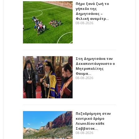
Πήρε ξανά ζωή το
γήπεδο της
Δημητσάνας –
Φιλική αναμέτρ…
08-08-2026
Στη Δημητσάνα τον
Δεκαπεντάυγουστο ο
Μητροπολίτης
Θαυμα…
08-08-2026
Πεζοδρόμηση στον
κεντρικό δρόμο
Λεωνιδίου κάθε
Σαββατοκ…
08-08-2026