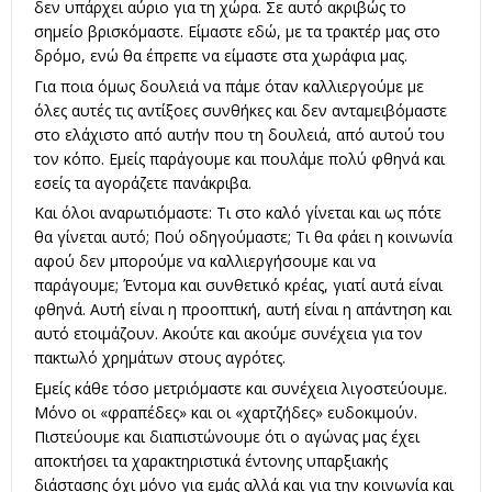
δεν υπάρχει αύριο για τη χώρα. Σε αυτό ακριβώς το
σημείο βρισκόμαστε. Είμαστε εδώ, με τα τρακτέρ μας στο
δρόμο, ενώ θα έπρεπε να είμαστε στα χωράφια μας.
Για ποια όμως δουλειά να πάμε όταν καλλιεργούμε με
όλες αυτές τις αντίξοες συνθήκες και δεν ανταμειβόμαστε
στο ελάχιστο από αυτήν που τη δουλειά, από αυτού του
τον κόπο. Εμείς παράγουμε και πουλάμε πολύ φθηνά και
εσείς τα αγοράζετε πανάκριβα.
Και όλοι αναρωτιόμαστε: Τι στο καλό γίνεται και ως πότε
θα γίνεται αυτό; Πού οδηγούμαστε; Τι θα φάει η κοινωνία
αφού δεν μπορούμε να καλλιεργήσουμε και να
παράγουμε; Έντομα και συνθετικό κρέας, γιατί αυτά είναι
φθηνά. Αυτή είναι η προοπτική, αυτή είναι η απάντηση και
αυτό ετοιμάζουν. Ακούτε και ακούμε συνέχεια για τον
πακτωλό χρημάτων στους αγρότες.
Εμείς κάθε τόσο μετριόμαστε και συνέχεια λιγοστεύουμε.
Μόνο οι «φραπέδες» και οι «χαρτζήδες» ευδοκιμούν.
Πιστεύουμε και διαπιστώνουμε ότι ο αγώνας μας έχει
αποκτήσει τα χαρακτηριστικά έντονης υπαρξιακής
διάστασης όχι μόνο για εμάς αλλά και για την κοινωνία και