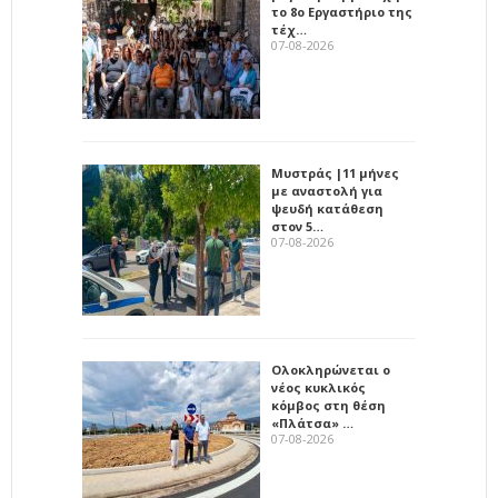
το 8ο Εργαστήριο της
τέχ…
07-08-2026
Μυστράς |11 μήνες
με αναστολή για
ψευδή κατάθεση
στον 5…
07-08-2026
Ολοκληρώνεται ο
νέος κυκλικός
κόμβος στη θέση
«Πλάτσα» …
07-08-2026