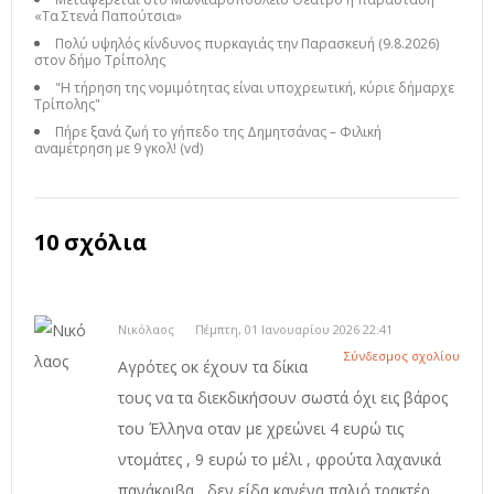
«Τα Στενά Παπούτσια»
Πολύ υψηλός κίνδυνος πυρκαγιάς την Παρασκευή (9.8.2026)
στον δήμο Τρίπολης
"Η τήρηση της νομιμότητας είναι υποχρεωτική, κύριε δήμαρχε
Τρίπολης"
Πήρε ξανά ζωή το γήπεδο της Δημητσάνας – Φιλική
αναμέτρηση με 9 γκολ! (vd)
10 σχόλια
Νικόλαος
Πέμπτη, 01 Ιανουαρίου 2026 22:41
Σύνδεσμος σχολίου
Αγρότες οκ έχουν τα δίκια
τους να τα διεκδικήσουν σωστά όχι εις βάρος
του Έλληνα οταν με χρεώνει 4 ευρώ τις
ντομάτες , 9 ευρώ το μέλι , φρούτα λαχανικά
πανάκριβα , δεν είδα κανένα παλιό τρακτέρ