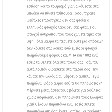
εστίαση και το τουρισμό για να κάθεστε στα
μπλόκα να πίνετε τσίπουρα , οσοι πήρατε
ψεύτικες επιδοτήσεις δεν σας φταίει ο
ελληνικός φτωχός λαός δεν σας φταίνε οι
φτωχοί άνθρωποι που τους χωνετε τιμές στα
ύψη , όλα μαύρα τα περνετε ούτε μια απόδειξη
δεν κόβετε στις λαϊκές ενώ εμείς οι φτωχοί
πληρώνουμε φόρους και ΦΠΑ και 1002 ενώ
εσείς τα θέλετε όλα στα πόδια σας Τσάμπσ,
αυτά λοιπόν διδάσκετε στα παιδιά σας , την
κάνατε την Ελλάδα αν ξέφρενο αμπέλι , εγώ
πληρώνω φόρο αύριο εσύ τι θα πληρώσεις ??
Φέρνετε μετανάστες τους βάζετε για δούλεισ
χωρίς ασφάλιση, δεν πληρώνετε τους Έλληνες
γιατί θέλουν παραπάνω ένω εσείς θέλετε
παραπάνω απ' όσα έχετε , σπίτια , αυτοκίνητα