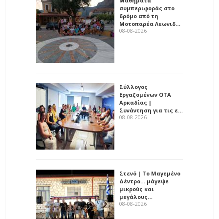
Μαθήματα
συμπεριφοράς στο
δρόμο από τη
Μοτοπαρέα Λεωνιδ…
08-08-2026
Σύλλογος
Εργαζομένων ΟΤΑ
Αρκαδίας |
Συνάντηση για τις ε…
08-08-2026
Στενό | Το Μαγεμένο
Δέντρο… μάγεψε
μικρούς και
μεγάλους…
08-08-2026