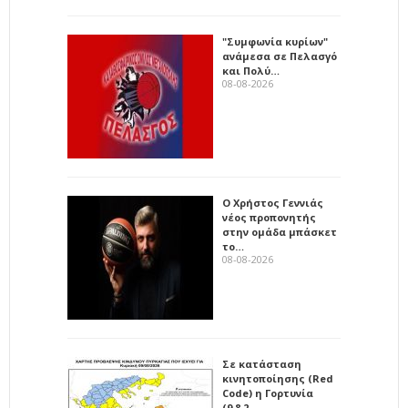
"Συμφωνία κυρίων"
ανάμεσα σε Πελασγό
και Πολύ…
08-08-2026
Ο Χρήστος Γεννιάς
νέος προπονητής
στην ομάδα μπάσκετ
το…
08-08-2026
Σε κατάσταση
κινητοποίησης (Red
Code) η Γορτυνία
(9.8.2…