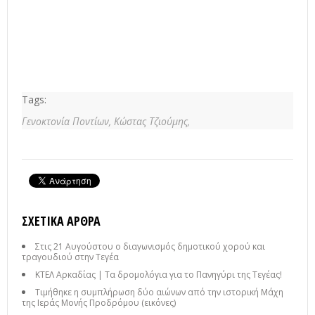
Tags:
Γενοκτονία Ποντίων,
Κώστας Τζιούμης,
ΣΧΕΤΙΚΆ ΆΡΘΡΑ
Στις 21 Αυγούστου ο διαγωνισμός δημοτικού χορού και
τραγουδιού στην Τεγέα
ΚΤΕΛ Αρκαδίας | Τα δρομολόγια για το Πανηγύρι της Τεγέας!
Τιμήθηκε η συμπλήρωση δύο αιώνων από την ιστορική Μάχη
της Ιεράς Μονής Προδρόμου (εικόνες)