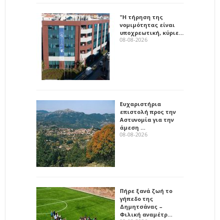
"Η τήρηση της
νομιμότητας είναι
υποχρεωτική, κύριε…
08-08-2026
Ευχαριστήρια
επιστολή προς την
Αστυνομία για την
άμεση …
08-08-2026
Πήρε ξανά ζωή το
γήπεδο της
Δημητσάνας –
Φιλική αναμέτρ…