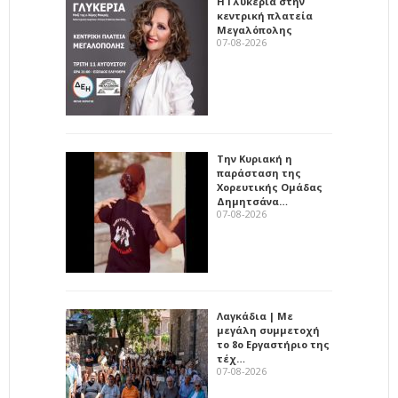
Η Γλυκερία στην
κεντρική πλατεία
Μεγαλόπολης
07-08-2026
Την Κυριακή η
παράσταση της
Χορευτικής Ομάδας
Δημητσάνα…
07-08-2026
Λαγκάδια | Με
μεγάλη συμμετοχή
το 8ο Εργαστήριο της
τέχ…
07-08-2026