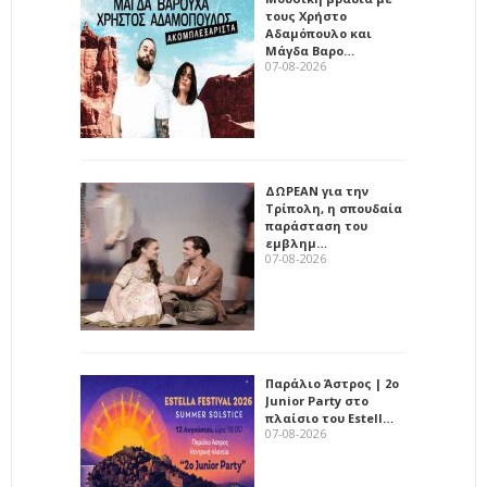
τους Χρήστο
Αδαμόπουλο και
Μάγδα Βαρο…
07-08-2026
ΔΩΡΕΑΝ για την
Τρίπολη, η σπουδαία
παράσταση του
εμβλημ…
07-08-2026
Παράλιο Άστρος | 2ο
Junior Party στο
πλαίσιο του Estell…
07-08-2026