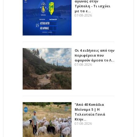
αγώνας στην
Τρίπολη - Τι ισχύει
με τα ε…
07-08-2026
Οι 4 ειδήσεις από την
περιφέρεια που
αφορούν άμεσα το Λ…
07-08-2026
"Από 40 Κοπάδια
Μείναμε 5 | Η
Τελευταία Γενιά
Κτην…
07-08-2026