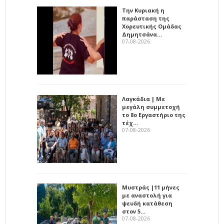
Την Κυριακή η
παράσταση της
Χορευτικής Ομάδας
Δημητσάνα…
07-08-2026
Λαγκάδια | Με
μεγάλη συμμετοχή
το 8ο Εργαστήριο της
τέχ…
07-08-2026
Μυστράς |11 μήνες
με αναστολή για
ψευδή κατάθεση
στον 5…
07-08-2026