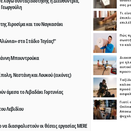
ε λόγω συνταξιοδότησης η Διευθύντρια,
ανανε
σας μ
 Γεωργούλη
Τι είν
έπιπλο
επιλέ
 της Χιροσίμα και του Ναγκασάκι
Πώς πρ
λώνια» στο Στάδιο Τεγέας!"
σωστή
το καλ
Γιάννη Μπουντρούκα
Διακο
με ηλ
αυτοκ
προετ
πολη, Νεστάνη και Λουκού (εικόνες)
Ταξίδ
καλοκ
προσέξ
ούν άμεσα το Λιβαδάκι Γορτυνίας
ασφαλ
Γιατί
Online
του Λεβιδίου
Αποκω
ψυχολ
 να διασφαλιστούν οι θέσεις εργασίας MERE