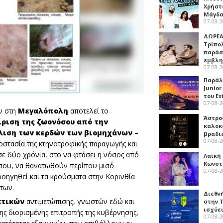
Χρήστ
Μάγδα
07-08-
ΔΩΡΕΑ
Τρίπο
παράσ
εμβλ
07-08-
Παράλ
Junior
του Es
07-08-
ν στη
Μεγαλόπολη
αποτελεί το
Άστρος
ίριση της ζωονόσου από την
καλοκ
άλιση των κερδών των βιομηχάνων –
βραδι
07-08-
ροστασία της κτηνοτροφικής παραγωγής και
σε δύο χρόνια, στο να φτάσει η νόσος από
Λαϊκή
Κωνστα
σου, να θανατωθούν περίπου μισό
07-08-
ροηγηθεί και τα κρούσματα στην Κορινθία
των.
Διεθν
κτικών
αντιμετώπισης, γνωστών εδώ και
στην Τ
ισχύει
ης διορισμένης επιτροπής της κυβέρνησης,
07-08-