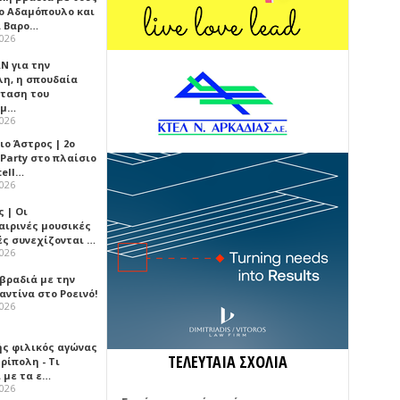
ο Αδαμόπουλο και
 Βαρο…
2026
Ν για την
λη, η σπουδαία
ταση του
ημ…
2026
ιο Άστρος | 2ο
 Party στο πλαίσιο
tell…
2026
 | Οι
αιρινές μουσικές
ές συνεχίζονται …
2026
 βραδιά με την
ντίνα στο Ροεινό!
2026
ής φιλικός αγώνας
ΤΕΛΕΥΤΑΙΑ ΣΧΟΛΙΑ
ρίπολη - Τι
 με τα ε…
2026