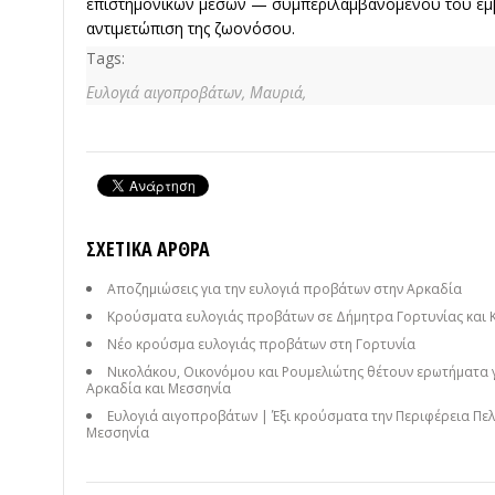
επιστημονικών μέσων — συμπεριλαμβανομένου του εμβ
αντιμετώπιση της ζωονόσου.
Tags:
Ευλογιά αιγοπροβάτων,
Μαυριά,
ΣΧΕΤΙΚΆ ΆΡΘΡΑ
Αποζημιώσεις για την ευλογιά προβάτων στην Αρκαδία
Κρούσματα ευλογιάς προβάτων σε Δήμητρα Γορτυνίας και 
Νέο κρούσμα ευλογιάς προβάτων στη Γορτυνία
Νικολάκου, Οικονόμου και Ρουμελιώτης θέτουν ερωτήματα 
Αρκαδία και Μεσσηνία
Ευλογιά αιγοπροβάτων | Έξι κρούσματα την Περιφέρεια Πελ
Μεσσηνία