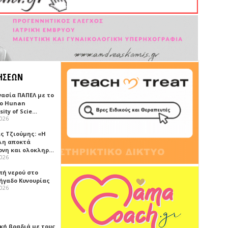
ΗΣΕΩΝ
γασία ΠΑΠΕΛ με το
κο Hunan
sity of Scie…
2026
ς Τζιούμης: «Η
λη αποκτά
ονη και ολοκληρ…
2026
πή νερού στο
ήγαδο Κυνουρίας
2026
κή βραδιά με τους