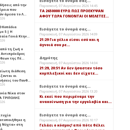
Εισάγετε το όνομά σας...
ιδήσεις από την
Παρασκευή, 07 Αυγούστου 2026 14:45
έρεια που
TA 2650000 ΕΥΡΩ ΠΩΣ ΠΡΟΕΚΥΨΑΝ
ύν άμεσα το Λ…
ΑΦΟΥ ΤΩΡΑ ΓΟΝΟΝΤΑΙ ΟΙ ΜΕΛΕΤΕΣ…
2026
0 Κοπάδια
Εισάγετε το όνομά σας...
ε 5 | Η
Παρασκευή, 07 Αυγούστου 2026 14:09
ταία Γενιά Κτην…
21:29 Για γέλια είσαι εσύ και η
2026
άγνοιά σου ρε…
 από τη ζωή ο
 Αντιπρόεδρος
Δημότης
νθεων της Πέ…
2026
Παρασκευή, 07 Αυγούστου 2026 14:04
21:29, 20:51 Αν δεν ήσασταν τόσο
είωτη διάθεση
κομπλεξικοί και δεν είχατε…
ζονται οι
νήσεις του Πανθ…
2026
Εισάγετε το όνομά σας...
Παρασκευή, 07 Αυγούστου 2026 13:20
ωνία Νίκα στον
Κι εκεί που περιμέναμε την
Α ΤΡΙΠΟΛΗΣ
ανακοίνωση για την εργολαβία και…
2026
Εισάγετε το όνομά σας...
ιτυχία
ατοποιήθηκε η
Παρασκευή, 07 Αυγούστου 2026 10:17
ή Νύχτα» στη
Γελάει ο κόσμος! από πότε θέλει
λό…