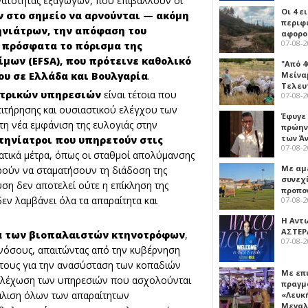
υνατότητας εξαγωγών, που επιβάλλουν οι
Οι 4 ε
 στο σημείο να αρνούνται — ακόμη
περιφ
ηνιάτρων, την απόφαση του
αφορο
07-08-
ι πρόσφατα το πόρισμα της
ίμων (
EFSA), που πρότεινε καθολικό
"Από 4
υ σε Ελλάδα και Βουλγαρία
.
Μείναμ
Τελευ
ατρικών υπηρεσιών
είναι τέτοια που
07-08-
πιτήρησης και ουσιαστικού ελέγχου των
Έφυγε
 τη νέα εμφάνιση της ευλογιάς στην
πρώην
των Ά
κτηνίατροι που υπηρετούν στις
07-08-
τικά μέτρα, όπως οι σταθμοί απολύμανσης
Με αμ
ούν να σταματήσουν τη διάδοση της
συνεχί
ση δεν αποτελεί ούτε η επίκληση της
προπο
εν λαμβάνει όλα τα απαραίτητα και
07-08-
Η Αντ
ΑΣΤΕΡ
να των βιοπαλαιστών κτηνοτρόφων
,
07-08-
νόσους, απαιτώντας από την κυβέρνηση
 τους για την ανασύσταση των κοπαδιών
Με επ
στελέχωση των υπηρεσιών που ασχολούνται
πραγμ
φάλιση όλων των απαραίτητων
«Λευκ
Μεγα