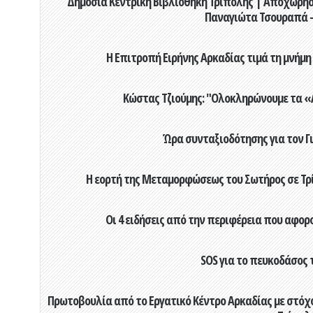
Δημόσια Κεντρική Βιβλιοθήκη Τρίπολης | Αποχώρησ
Παναγιώτα Τσουραπά -
Η Επιτροπή Ειρήνης Αρκαδίας τιμά τη μνήμη
Κώστας Τζιούμης: "Ολοκληρώνουμε τα «Α
Ώρα συνταξιοδότησης για τον 
Η εορτή της Μεταμορφώσεως του Σωτήρος σε Τρί
Οι 4 ειδήσεις από την περιφέρεια που αφορ
SOS για το πευκοδάσος 
Πρωτοβουλία από το Εργατικό Κέντρο Αρκαδίας με στόχο