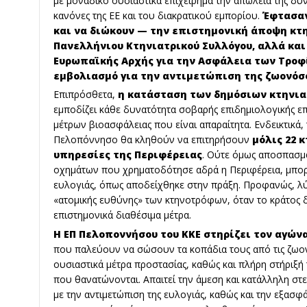
με μοναδικό ουσιαστικά επιχείρημα την απώλεια της δ
κανόνες της ΕΕ και του διακρατικού εμπορίου.
Έφτασαν
και να διώκουν — την επιστημονική άποψη κτ
Πανελλήνιου Κτηνιατρικού Συλλόγου, αλλά κα
Ευρωπαϊκής Αρχής για την Ασφάλεια των Τροφ
εμβολιασμό για την αντιμετώπιση της ζωονόσο
Επιπρόσθετα,
η κατάσταση των δημόσιων κτηνι
εμποδίζει κάθε δυνατότητα σοβαρής επιδημιολογικής ε
μέτρων βιοασφάλειας που είναι απαραίτητα. Ενδεικτικά,
Πελοπόννησο θα κληθούν να επιτηρήσουν
μόλις 22 
υπηρεσίες της Περιφέρειας
. Ούτε όμως αποσπασμα
οχημάτων που χρηματοδότησε αδρά η Περιφέρεια, μπορ
ευλογιάς, όπως αποδείχθηκε στην πράξη. Προφανώς, λύ
«ατομικής ευθύνης» των κτηνοτρόφων, όταν το κράτος δ
επιστημονικά διαθέσιμα μέτρα.
Η ΕΠ Πελοποννήσου του ΚΚΕ στηρίζει τον αγώ
που παλεύουν να σώσουν τα κοπάδια τους από τις ζωο
ουσιαστικά μέτρα προστασίας, καθώς και πλήρη στήριξή
που θανατώνονται. Απαιτεί την άμεση και κατάλληλη 
με την αντιμετώπιση της ευλογιάς, καθώς και την εξασ