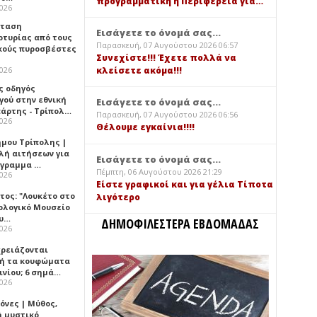
προγραμματική η Περιφέρεια για…
2026
σταση
Εισάγετε το όνομά σας...
ρτυρίας από τους
Παρασκευή, 07 Αυγούστου 2026 06:57
κούς πυροσβέστες
Συνεχίστε!!! Έχετε πολλά να
2026
κλείσετε ακόμα!!!
ς οδηγός
γού στην εθνική
Εισάγετε το όνομά σας...
πάρτης - Τρίπολ…
Παρασκευή, 07 Αυγούστου 2026 06:56
2026
Θέλουμε εγκαίνια!!!!
ήμου Τρίπολης |
λή αιτήσεων για
Εισάγετε το όνομά σας...
όγραμμα …
Πέμπτη, 06 Αυγούστου 2026 21:29
2026
Είστε γραφικοί και για γέλια Τίποτα
τος: "Λουκέτο στο
λιγότερο
ολογικό Μουσείο
υ…
ΔΗΜΟΦΙΛΕΣΤΕΡΑ ΕΒΔΟΜΑΔΑΣ
2026
χρειάζονται
ή τα κουφώματα
ινίου; 6 σημά…
2026
όνες | Μύθος,
ή μυστικό