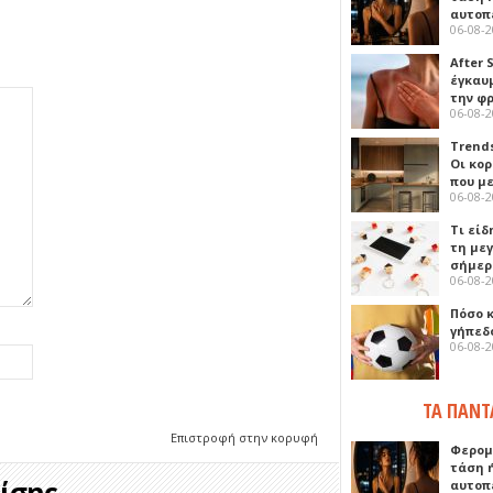
αυτοπ
06-08-
After 
έγκαυμ
την φ
06-08-
Trends
Οι κο
που μ
06-08-
Τι είδ
τη με
σήμερ
06-08-
Πόσο 
γήπεδο
06-08-
ΤΑ ΠΑΝΤ
Επιστροφή στην κορυφή
Φερομ
τάση 
σης...
αυτοπ