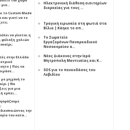
ώσετε τον χώρο
Ηλεκτρονική διάθεση εισιτηρίων
ε μικ…
διαρκείας για τους …
αι το Custom Made
 και γιατί να το
ξετε;
Τραγική ειρωνεία στη φωτιά στα
Βίλια | Κάηκε το σπ…
έπει να γίνεται η
Το Σωματείο
 φύλαξη χαλιών
Εργαζομένων Παναρκαδικού
οκαίρι;
Νοσοκομείου α…
Νέος Διάκονος στην Ιερά
πές στην Ελλάδα
Μητρόπολη Μαντινείας και Κ…
εκτρικό
ίνητο | Πώς να
SOS για το πευκοδάσος του
οιμάσε…
Λεβιδίου
ι με μηχανή το
αίρι | Να
εις για μια
ή εμπει…
 αγοράζουμε
;
δικοποιώντας την
ογία του κατα…