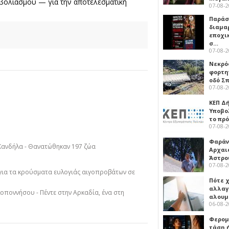
ολιασμού — για την αποτελεσματική
07-08-
Παρά
διαμα
εποχι
σ…
07-08-
Νεκρό
φορτη
οδό Σ
07-08-
ΚΕΠ Δ
Υποβο
το πρ
07-08-
Φαράν
Κανδήλα - Θανατώθηκαν 197 ζώα
Αρχαι
Άστρο
07-08-
για τα κρούσματα ευλογιάς αιγοπροβάτων σε
Πότε 
αλλαγ
οποννήσου - Πέντε στην Αρκαδία, ένα στη
αλουμ
06-08-
Φερομ
τάση 