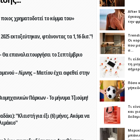
After 
έγκαυμ
ποιος χρηματοδοτεί το κόμμα του»
την φ
2025 εκτοξεύτηκαν, φτάνοντας τα 1,16 δισ."!
Trends
Οι κο
που μ
σ…
- Θα επαναλειτουργήσει το Σεπτέμβριο
Τι είδ
τη με
σήμερ
ενού – Λίμνης – Ματίου έχει αφεθεί στην
Πόσο 
γήπεδο
ιομηχανικών Πάρκων - Το μήνυμα Τζιούμη!
Τι είν
και γι
άκι): "Κλειστή για έξι (6) μήνες. Ακόμα να
δεδομ
λιμάκιο"
Μερικ
μπάνιο