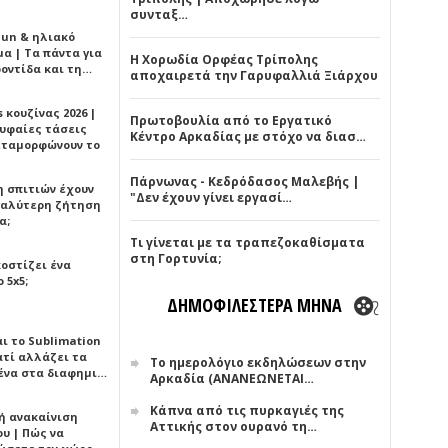
συνταξ…
Sun & ηλιακό
α | Τα πάντα για
Η Χορωδία Ορφέας Τρίπολης
ροντίδα και τη…
αποχαιρετά την Γαρυφαλλιά Ξιάρχου
 κουζίνας 2026 |
Πρωτοβουλία από το Εργατικό
ρυφαίες τάσεις
Κέντρο Αρκαδίας με στόχο να διασ…
εταμορφώνουν το
Πάρνωνας - Κεδρόδασος Μαλεβής |
η σπιτιών έχουν
"Δεν έχουν γίνει εργασί…
γαλύτερη ζήτηση
α;
Τι γίνεται με τα τραπεζοκαθίσματα
στη Γορτυνία;
κοστίζει ένα
 5x5;
ΔΗΜΟΦΙΛΕΣΤΕΡΑ ΜΗΝΑ
αι το Sublimation
ατί αλλάζει τα
Το ημερολόγιο εκδηλώσεων στην
ένα στα διαφημι…
Αρκαδία (ΑΝΑΝΕΩΝΕΤΑΙ…
Κάπνα από τις πυρκαγιές της
ή ανακαίνιση
Αττικής στον ουρανό τη…
υ | Πώς να