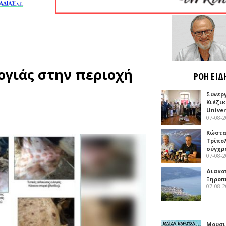
ογιάς στην περιοχή
ΡΟΗ ΕΙΔ
Συνερ
Κιέζι
Univer
07-08-
Κώστα
Τρίπο
σύγχρ
07-08-
Διακο
Ξηροπ
07-08-
Μουσι