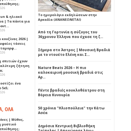
εποίθησης;
2026
Το ημερολόγιο εκδηλώσεων στην
Sun & ηλιακό
Αρκαδία (ΑΝΑΝΕΩΝΕΤΑΙ)
α | Τα πάντα για
ροντ…
2026
Από τη Γορτυνία η σύζυγος του
36χρονου Έλληνα που έχασε τη ζ…
 κουζίνας 2026 |
ρυφαίες τάσεις
εταμορφ…
Σήμερα στο Άστρος | Μουσική Βραδιά
2026
με το ντουέτο Ελένη και Σ…
η σπιτιών έχουν
γαλύτερη ζήτηση
Nature Beats 2026 – Η πιο
α;
καλοκαιρινή μουσική βραδιά στις
2026
Αρ…
κοστίζει ένα
 5x5;
Πέντε βραδιές κουκλοθέατρου στη
2026
Βόρεια Κυνουρία
Α, ΟΛΑ
50 χρόνια "Ηλιοπούλεια" την Κάτω
Ασέα
όνες | Μύθος,
ή μυστικό
Δημόσια Κεντρική Βιβλιοθήκη
εποίθησης;
Τρίπολης | Αποχώρησε λόγω