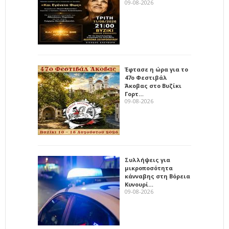
09-08-2026
Έφτασε η ώρα για το
47ο Φεστιβάλ
Άκοβας στο Βυζίκι
Γορτ…
09-08-2026
Συλλήψεις για
μικροποσότητα
κάνναβης στη Βόρεια
Κυνουρί…
09-08-2026