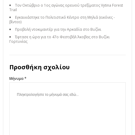
Τον Οκτώβριο ο 1ος αγώνας ορεινού τρεξίματος Vytina Forest
Trail
Εγκαινιάστηκε το Πολιτιστικό Κέντρο στη Μηλιά (εικόνες -
βίντεο)
Προβολή ντοκιμαντέρ για την Αρκαδία στο Βυζίκι
Έφτασε η ώρα για το 47ο Φεστιβάλ Άκοβας στο Βυζίκι
Γορτυνίας
Προσθήκη σχολίου
Μήνυμα *