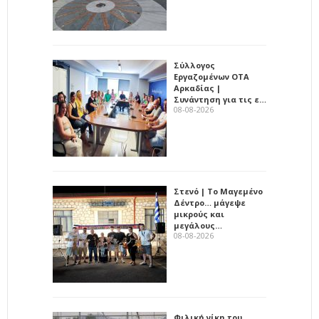
Σύλλογος
Εργαζομένων ΟΤΑ
Αρκαδίας |
Συνάντηση για τις ε…
08-08-2026
Στενό | Το Μαγεμένο
Δέντρο… μάγεψε
μικρούς και
μεγάλους…
08-08-2026
Φιλική νίκη του