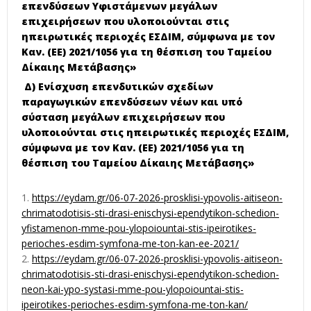
επενδύσεων Υφιστάμενων μεγάλων
επιχειρήσεων που υλοποιούνται στις
ηπειρωτικές περιοχές ΕΣΔΙΜ, σύμφωνα με τον
Καν. (ΕΕ) 2021/1056 για τη θέσπιση του Ταμείου
Δίκαιης Μετάβασης»
Δ) Ενίσχυση επενδυτικών σχεδίων
παραγωγικών επενδύσεων νέων και υπό
σύσταση μεγάλων επιχειρήσεων που
υλοποιούνται στις ηπειρωτικές περιοχές ΕΣΔΙΜ,
σύμφωνα με τον Καν. (ΕΕ) 2021/1056 για τη
θέσπιση του Ταμείου Δίκαιης Μετάβασης»
https
://
eydam
.
gr
/06-07-2026-
prosklisi
-
ypovolis
-
aitiseon
-
chrimatodotisis
-
sti
-
drasi
-
enischysi
-
ependytikon
-
schedion
-
yfistamenon
-
mme
-
pou
-
ylopoiountai
-
stis
-
ipeirotikes
-
perioches
-
esdim
-
symfona
-
me
-
ton
-
kan
-
ee
-2021/
https://eydam.gr/06-07-2026-prosklisi-ypovolis-aitiseon-
chrimatodotisis-sti-drasi-enischysi-ependytikon-schedion-
neon-kai-ypo-systasi-mme-pou-ylopoiountai-stis-
ipeirotikes-perioches-esdim-symfona-me-ton-kan/