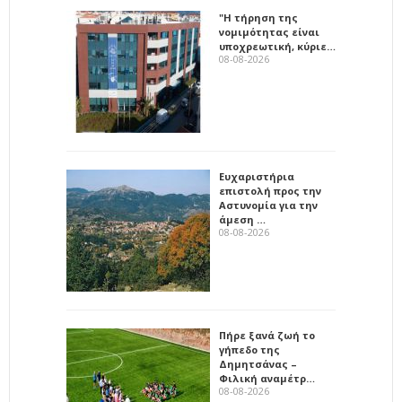
"Η τήρηση της
νομιμότητας είναι
υποχρεωτική, κύριε…
08-08-2026
Ευχαριστήρια
επιστολή προς την
Αστυνομία για την
άμεση …
08-08-2026
Πήρε ξανά ζωή το
γήπεδο της
Δημητσάνας –
Φιλική αναμέτρ…
08-08-2026