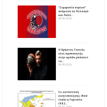
"Συμφωνία κυρίων"
ανάμεσα σε Πελασγό
και Πολύ…
08-08-2026
Ο Χρήστος Γεννιάς
νέος προπονητής
στην ομάδα μπάσκετ
το…
08-08-2026
Σε κατάσταση
κινητοποίησης (Red
Code) η Γορτυνία
(9.8.2…
08-08-2026