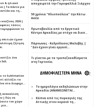
Sun & ηλιακό
αποχαιρετά την Γαρυφαλλιά Ξιάρχου
α | Τα πάντα για
ροντίδα και τη…
50 χρόνια "Ηλιοπούλεια" την Κάτω
Ασέα
 κουζίνας 2026 |
ρυφαίες τάσεις
Πρωτοβουλία από το Εργατικό
εταμορφώνουν το
Κέντρο Αρκαδίας με στόχο να διασ…
η σπιτιών έχουν
γαλύτερη ζήτηση
Πάρνωνας - Κεδρόδασος Μαλεβής |
α;
"Δεν έχουν γίνει εργασί…
κοστίζει ένα
Τι γίνεται με τα τραπεζοκαθίσματα
 5x5;
στη Γορτυνία;
ΔΗΜΟΦΙΛΕΣΤΕΡΑ ΜΗΝΑ
αι το Sublimation
ατί αλλάζει τα
ένα στα διαφημι…
Το ημερολόγιο εκδηλώσεων στην
Αρκαδία (ΑΝΑΝΕΩΝΕΤΑΙ…
ή ανακαίνιση
υ | Πώς να
Κάπνα από τις πυρκαγιές της
ώσετε τον χώρο
Αττικής στον ουρανό τη…
ε μικ…