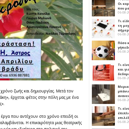
Οι κο
που μ
06-08-
Τι είδ
τη με
σήμερ
06-08-
Πόσο 
γήπεδο
06-08-
Τι είν
και γι
δεδομ
06-08-
Μερικ
 χρόνο ζωής και δημιουργίας. Μετά τον
μπάνιο
ανανε
άκη», έρχεται φέτος στην πόλη μας με ένα
06-08-
ς».
Τι είν
έπιπλο
ι έργα που αντέχουν στο χρόνο επειδή οι
επιλέ
06-08-
αλαμβάνεται. Η επικαιρότητα μιας θεατρικής
ωνία και ιδιαίτερα στο πολιτικό της