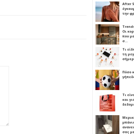
After 
έγκαυμ
την φ
Trends
Οι κο
που μ
σ…
Τι είδ
τη με
σήμερ
Πόσο 
γήπεδο
Τι είν
και γι
δεδομ
Μερικ
μπάνιο
ανανε
σας μ