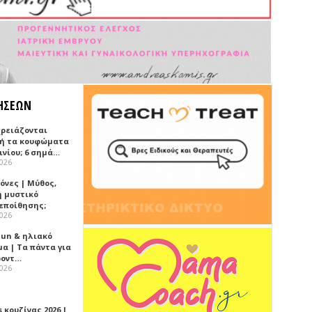
ΗΣΕΩΝ
χρειάζονται
ή τα κουφώματα
ινίου; 6 σημά…
2026
όνες | Μύθος,
ή μυστικό
εποίθησης;
2026
Sun & ηλιακό
α | Τα πάντα για
ροντ…
2026
 κουζίνας 2026 |