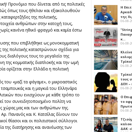
κή! Προνόμιο που δίνεται από τις πολιτικές
Η Επι
κριβώς όπως τους ήθελαν και εξακολουθούν
Αρκαδ
 καταφερτζήδες της πολιτικής,
της Χ
06-08-
 στοιχεία ανθρώπων στην κατοχή τους,
χωρίς κανένα ηθικό φραγμό και καμία έστω
"Strin
Παναγ
κ…
ευσης που επιβλήθηκε ως μονοκομματική
06-08-
 της πολιτικής καταστρώνουν σχέδια για
Κλείν
ους διαλόγους τους το μεγαλείο της
κολυμ
Τρίπο
νη της κομματικής διαπλοκής και την ωμή
06-08-
οία ορίζεται στην Ελλάδα η πολιτική
Τρίπο
τους 
ός του «μαζί τα φάγαμε», ο μικροαστικός
ΔΕΗ –
 τσαμπουκάς και η μαγκιά του Ελληνάρα
06-08-
λιτικών που ενισχύουν με κάθε τρόπο το
Ο Επι
εί τον συνειδητοποιημένο πολίτη να
το οφφ
Πρωτο
ης χώρας μας και των ανθρώπων της.
06-08-
 Αρ. Πανανός και Κ. Κατσίλας δίνουν τον
Τζιού
κοί θίασοι και οι πολιτιστικοί σύλλογοι
καλοκ
ία της διατήρησης και ανανέωσης των
ΔΑΚ: 