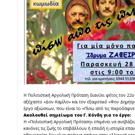
Η Πολιτιστική Αργολική Πρόταση διανύει φέτος τον 22ο
αξέχαστο «Δον Καμίλο» και τον εξαιρετικό «Φον Δημητρ
έργο αξιώσεων, που είναι το «Πίσω από τις πικροδάφνε
Ακολουθεί σημείωμα του Γ. Κόνδη για το έργο:
Η «Πολιτιστική Αργολική Πρόταση» επιμένει να ανεβάζε
κανόνες τις ζωής το επιβάλλουν ή επειδή η ιστορία επαν
ηθογραφίας δεν είναι πράγμα σπάνιο στην ελληνική κοιν