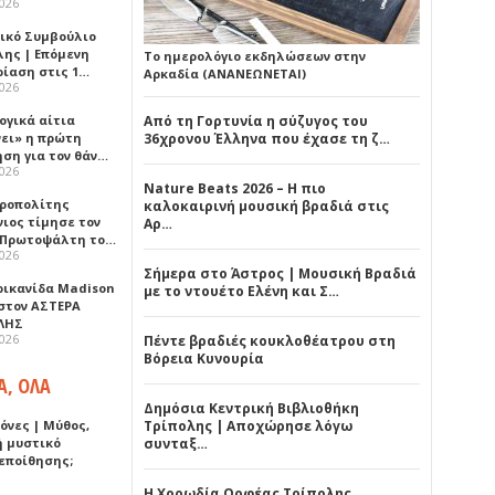
2026
ικό Συμβούλιο
λης | Επόμενη
Το ημερολόγιο εκδηλώσεων στην
ρίαση στις 1…
Αρκαδία (ΑΝΑΝΕΩΝΕΤΑΙ)
2026
ογικά αίτια
Από τη Γορτυνία η σύζυγος του
νει» η πρώτη
36χρονου Έλληνα που έχασε τη ζ…
ηση για τον θάν…
2026
Nature Beats 2026 – Η πιο
ροπολίτης
καλοκαιρινή μουσική βραδιά στις
νιος τίμησε τον
Αρ…
 Πρωτοψάλτη το…
2026
Σήμερα στο Άστρος | Μουσική Βραδιά
ρικανίδα Madison
με το ντουέτο Ελένη και Σ…
 στον ΑΣΤΕΡΑ
ΛΗΣ
2026
Πέντε βραδιές κουκλοθέατρου στη
Βόρεια Κυνουρία
Α, ΟΛΑ
Δημόσια Κεντρική Βιβλιοθήκη
όνες | Μύθος,
Τρίπολης | Αποχώρησε λόγω
ή μυστικό
συνταξ…
εποίθησης;
Η Χορωδία Ορφέας Τρίπολης