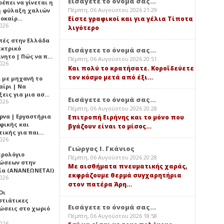
Εισάγετε το όνομά σας...
έπει να γίνεται η
Πέμπτη, 06 Αυγούστου 2026 21:29
 φύλαξη χαλιών
λοκαίρ…
Είστε γραφικοί και για γέλια Τίποτα
2026
λιγότερο
πές στην Ελλάδα
εκτρικό
Εισάγετε το όνομά σας...
ίνητο | Πώς να π…
Πέμπτη, 06 Αυγούστου 2026 20:51
2026
Και πολύ το κρατήσατε. Κοροϊδεύετε
τον κόσμο μετά από έξι…
ι με μηχανή το
αίρι | Να
ξεις για μια ασ…
Εισάγετε το όνομά σας...
2026
Πέμπτη, 06 Αυγούστου 2026 20:28
ρνα | Εργαστήρια
Επιτροπή Ειρήνης και το μόνο που
φικής και
βγάζουν είναι το μίσος…
τικής για παι…
2026
Γιώργος Ι. Γκάνιος
ερολόγιο
Πέμπτη, 06 Αυγούστου 2026 20:28
ώσεων στην
Με αισθήματα πνευματικής χαράς,
ία (ΑΝΑΝΕΩΝΕΤΑΙ)
εκφράζουμε θερμά συγχαρητήρια
2026
στον πατέρα Άρη…
 Οι
στιάτικες
Εισάγετε το όνομά σας...
ώσεις στο χωριό
Πέμπτη, 06 Αυγούστου 2026 18:58
2026