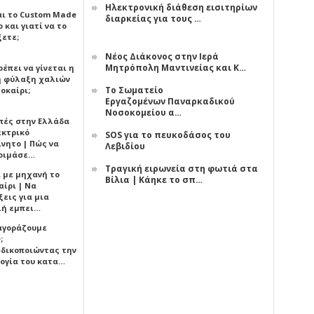
Ηλεκτρονική διάθεση εισιτηρίων
αι το Custom Made
διαρκείας για τους …
 και γιατί να το
ξετε;
Νέος Διάκονος στην Ιερά
Μητρόπολη Μαντινείας και Κ…
έπει να γίνεται η
 φύλαξη χαλιών
Το Σωματείο
οκαίρι;
Εργαζομένων Παναρκαδικού
Νοσοκομείου α…
πές στην Ελλάδα
εκτρικό
SOS για το πευκοδάσος του
ίνητο | Πώς να
Λεβιδίου
οιμάσε…
Τραγική ειρωνεία στη φωτιά στα
ι με μηχανή το
Βίλια | Κάηκε το σπ…
αίρι | Να
εις για μια
ή εμπει…
 αγοράζουμε
;
δικοποιώντας την
ογία του κατα…