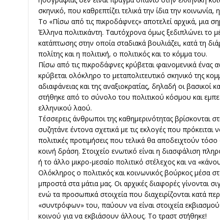
σκηνικό, που καθρεπτίζει τελικά την ίδια την κοινωνία, η
Το «Πίσω από τις πικροδάφνες» αποτελεί αρχικά, μια σ
Έλληνα πολιτικάντη. Ταυτόχρονα όμως ξεδιπλώνει το μέγ
κατάπτωσης στην οποία σταδιακά βουλιάζει, κατά τη διά
πολίτης και η πολιτική, ο πολιτικός και το κόμμα του.
Πίσω από τις πικροδάφνες κρύβεται φαινομενικά ένας α
κρύβεται ολόκληρο το μεταπολιτευτικό σκηνικό της κομ
αδιαφάνειας και της αναξιοκρατίας, δηλαδή οι βασικοί 
στήθηκε από το σύνολο του πολιτικού κόσμου και εμπ
ελληνικού λαού.
Τέσσερεις άνθρωποι της καθημερινότητας βρίσκονται στ
συζητάνε έντονα σχετικά με τις εκλογές που πρόκειται 
πολιτικές προτιμήσεις που τελικά θα αποδειχτούν τόσο
κοινή δράση. Στοιχείο ενωτικό είναι η διασφάλιση πλη
ή το άλλο μικρο-μεσαίο πολιτικό στέλεχος και να «κάνου
Ολόκληρος ο πολιτικός και κοινωνικός βούρκος μέσα σ
μπροστά στα μάτια μας. Οι αρχικές διαφορές γίνονται σι
ενώ τα προσωπικά στοιχεία που διαχειρίζονται κατά περ
«συντρόφων» του, παύουν να είναι στοιχεία εκβιασμού 
κοινού για να εκβιάσουν άλλους. Το τραστ στήθηκε!