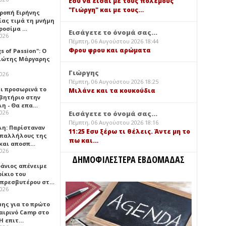
Εσύ να είσαι με τους πολέμους
"Γιώργη" και με τους…
τροπή Ειρήνης
ίας τιμά τη μνήμη
ιροσίμα …
Εισάγετε το όνομά σας...
2026
Πέμπτη, 06 Αυγούστου 2026 18:44
Φρου φρου και αρώματα
gs of Passion": Ο
ιώτης Μάργαρης
Γιώργης
2026
Πέμπτη, 06 Αυγούστου 2026 18:25
ει προσωρινά το
Μιλάνε και τα κουκούδια
βητήριο στην
λη - Θα επα…
2026
Εισάγετε το όνομά σας...
Πέμπτη, 06 Αυγούστου 2026 18:16
λη: Παρίσταναν
11:25 Εσυ ξέρω τι θέλεις. Άντε μη το
υπαλλήλους της
πω και…
 και αποσπ…
2026
ΔΗΜΟΦΙΛΕΣΤΕΡΑ ΕΒΔΟΜΑΔΑΣ
φάνιος απένειμε
ίκιο του
πρεσβυτέρου στ…
2026
μης για το πρώτο
αιρινό Camp στο
«Η επιτ…