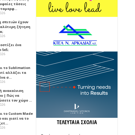
ρυφαίες τάσεις
εταμορφ…
2026
η σπιτιών έχουν
γαλύτερη ζήτηση
α;
2026
κοστίζει ένα
 5x5;
2026
αι το Sublimation
ατί αλλάζει τα
ένα σ…
2026
ή ανακαίνιση
υ | Πώς να
ώσετε τον χώρο …
2026
αι το Custom Made
 και γιατί να το
ΤΕΛΕΥΤΑΙΑ ΣΧΟΛΙΑ
ξετ…
2026