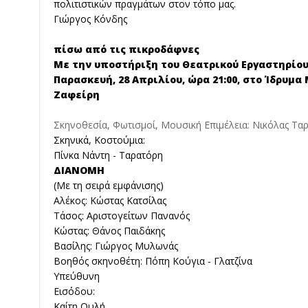
πολιτιστικών πραγμάτων στον τόπο μας.
Γιώργος Κόνδης
πίσω από τις πικροδάφνες
Με την υποστήριξη του Θεατρικού Εργαστηρίο
Παρασκευή, 28 Απριλίου, ώρα 21:00, στο Ίδρυμ
Ζαφείρη
Σκηνοθεσία, Φωτισμοί, Μουσική Επιμέλεια: Νικόλας Τα
Σκηνικά, Κοστούμια:
Πίνκα Νάντη - Ταρατόρη
ΔΙΑΝΟΜΗ
(Με τη σειρά εμφάνισης)
Αλέκος: Κώστας Κατσίλας
Τάσος: Αριστογείτων Πανανός
Κώστας: Θάνος Παιδάκης
Βασίλης: Γιώργος Μυλωνάς
Βοηθός σκηνοθέτη: Πόπη Κούγια - Γλατζίνα
Υπεύθυνη
Εισόδου:
Καίτη Ουλή