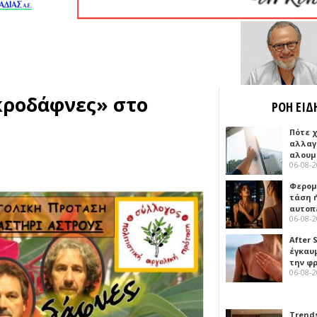
ικροδάφνες» στο
ΡΟΗ ΕΙΔ
Πότε 
αλλαγ
αλουμ
06-08-
Φερομ
τάση 
αυτοπ
06-08-
After 
έγκαυμ
την φ
06-08-
Trends