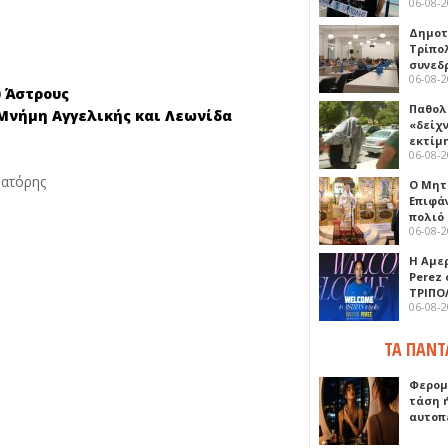
06-08-
Δημοτ
Τρίπο
συνεδ
06-08-
υ Άστρους
Παθολ
α Μνήμη Αγγελικής και Λεωνίδα
«δείχ
εκτίμ
06-08-
ρατόρης
Ο Μητ
Επιφά
πολιό
06-08-
Η Αμε
Perez
ΤΡΙΠΟ
06-08-
ΤΑ ΠΑΝΤ
Φερομ
τάση 
αυτοπ