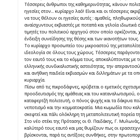
Τέσσερεις άνθρωποι της καθημερινότητας, κάνουν πολιτι
ηγεσίες στον... κυρίαρχο λαό! Είναι και οι τέσσερεις α
να τους θέλουν οι ηγεσίες αυτές : αμαθείς, πληθωρικούς
αναίσχυντους εκβιαστές με ποταπά και γελοία ιδιωτικά
τιμητές του πολιτικού αρχηγού στον οποίο ορκίζονται, 
ένδειξη συνείδησης της θέσης και των ικανοτήτων τους.
Το κυρίαρχο προσωπείο του μικροαστού της μεταπολίτ
ιδεολογία σε όλους τους χώρους. Τέσσερεις παράγοντες
τον εαυτό τους και το κόμμα τους, αποκαλύπτοντας με τ
ελληνικής συνδικαλιστικής αστειότητας, την απεραντοσύ
και ανήθικη παιδεία εκβιασμών και διλλημάτων με τα οπ
κυριαρχία.
Πίσω από τις πικροδάφνες, κρύβεται ο εμετικός σχετισμ
προοδευτισμός της αμάθειας και του καταναλωτισμού, ο
καταφερτζή πολιτευτή, ο πόνος ψυχής και τα δάκρυα πο
νεποτισμό και την κομματοκρατία. Μια κωμωδία που καλ
σκεφτεί και πάλι ολόκληρη τη μεταπολιτευτική πορεία τ
Στο νέο στέκι της Πρότασης οι Θ. Παιδάκης, Γ. Μυλωνάς,
καλύτερό τους εαυτό και μας θυμίζουν πως οι ερασιτεχνι
βρίσκονται, παρά τις αντίξοες συνθήκες, στην πρωτοπορ