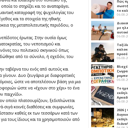
Πώς πρ
 οποία το στηρίζει και το αναπαράγει.
σωστή
το κα
ημαντική καταγραφή της ψυχολογίας του
06-08-
εθος και τα στοιχεία της ηθικής
Διακο
ρκεια της μεταπολιτευτικής περιόδου, ο
με ηλ
αυτοκ
06-08-
νεπίδοτος έρωτας. Στην ουσία όμως
ματοκρατίας, του νεποτισμού και
Ταξίδ
καλοκ
κανόνες του πολιτικού σκηνικού όπως
προσέ
εδώθηκε από το σύνολο, ή σχεδόν, του
06-08-
Βλαχέ
ην ταβέρνα του ενός από αυτούς και
ζωγρα
να γίνουν. Δυο ζευγάρια με διαφορετικές
ρομπο
06-08-
 όμοιες, ώστε να αποτελέσουν βάση για μια
ροφοριών ώστε να «έχουν στο χέρι» το ένα
Το ημ
εκδηλ
ν παιχνίδι».
Αρκαδ
τον οποίο πλατσουρίζουν, ξεδιπλώνεται
06-08-
γά-σιγά κοινές διαθέσεις και συμφωνίες,
2026 |
ίστασιν καθείς εκ των τεσσάρων κατά των
Αυγου
για τους ίδιους και τα χρησιμοποιούν από
εκδηλ
Πιάνα!
06-08-