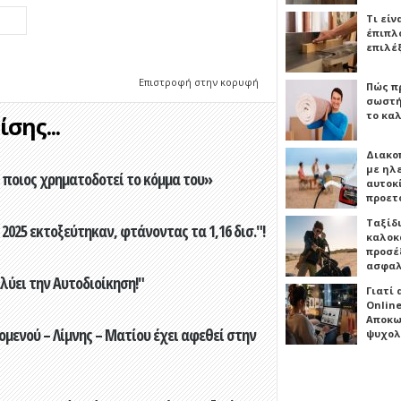
Τι είν
έπιπλο
επιλέ
Επιστροφή στην κορυφή
Πώς πρ
σωστή
το καλ
σης...
Διακο
με ηλ
ποιος χρηματοδοτεί το κόμμα του»
αυτοκ
προετ
Ταξίδ
2025 εκτοξεύτηκαν, φτάνοντας τα 1,16 δισ."!
καλοκ
προσέξ
ασφαλ
ύει την Αυτοδιοίκηση!"
Γιατί
Online
Αποκω
ενού – Λίμνης – Ματίου έχει αφεθεί στην
ψυχολ