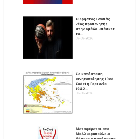
Ο Χρήστος Γεννιάς
νέος προπονητής
στην ομάδα μπάσκετ
το…
08-08-2026
Σε κατάσταση
κινητοποίησης (Red
Code) η Γορτυνία
(9.8.2…
08-08-2026
Μεταφέρεται στο
Μαλλιαροπούλειο
Θέατρο η παράσταση