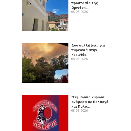
προστασία της
Ορνιθοπ…
08-08-2026
Δύο συλλήψεις για
πυρκαγιά στην
Κορινθία
08-08-2026
"Συμφωνία κυρίων"
ανάμεσα σε Πελασγό
και Πολύ…
08-08-2026