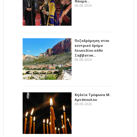
Θαυμα…
08-08-2026
Πεζοδρόμηση στον
κεντρικό δρόμο
Λεωνιδίου κάθε
Σαββατοκ…
08-08-2026
Κηδεία Τρύφωνα Μ.
Αρτόπουλου
08-08-2026