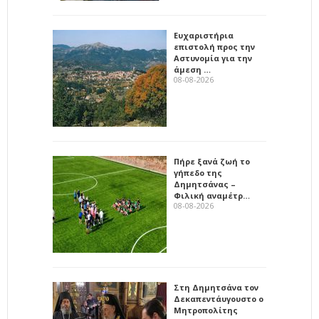
Ευχαριστήρια
επιστολή προς την
Αστυνομία για την
άμεση …
08-08-2026
Πήρε ξανά ζωή το
γήπεδο της
Δημητσάνας –
Φιλική αναμέτρ…
08-08-2026
Στη Δημητσάνα τον
Δεκαπεντάυγουστο ο
Μητροπολίτης