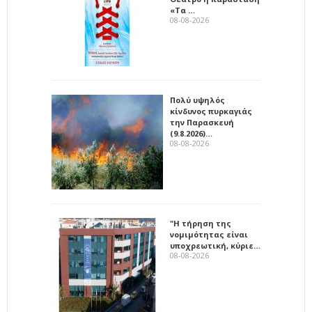
«Τα …
08-08-2026
Πολύ υψηλός
κίνδυνος πυρκαγιάς
την Παρασκευή
(9.8.2026)…
08-08-2026
"Η τήρηση της
νομιμότητας είναι
υποχρεωτική, κύριε…
08-08-2026