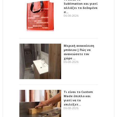
Sublimation και γιατί
αλλάζει τα δεδομένα
σ…
06-08-2026
Μερική ανακαίνιση
μπάνιου | Πώς να
ανανεώσετε τον
χώρο …
06-08-2026
Τι είναι το Custom
Made έπιπλο και
γιατί να το
επιλέξετ…
06-08-2026