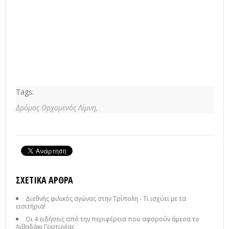
Tags:
Δρόμος Ορχομενός Λίμνη,
ΣΧΕΤΙΚΆ ΆΡΘΡΑ
Διεθνής φιλικός αγώνας στην Τρίπολη - Τι ισχύει με τα
εισιτήρια!
Οι 4 ειδήσεις από την περιφέρεια που αφορούν άμεσα το
Λιβαδάκι Γορτυνίας