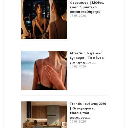
Φερομόνες | Μύθος,
τάση ή μυστικό
αυτοπεποίθησης;
06-08-2026
After Sun & ηλιακό
έγκαυμα | Τα πάντα
για την φροντ…
06-08-2026
Trends κουζίνας 2026
| Οι κορυφαίες
τάσεις που
μεταμορφ…
06-08-2026