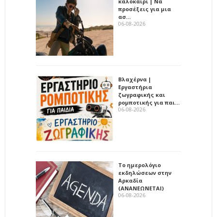
καλοκαίρι | Να
προσέξεις για μια
ασ…
06-08-2026
Βλαχέρνα |
Εργαστήρια
ζωγραφικής και
ρομποτικής για παι…
06-08-2026
Το ημερολόγιο
εκδηλώσεων στην
Αρκαδία
(ΑΝΑΝΕΩΝΕΤΑΙ)
06-08-2026