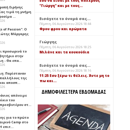
Εσύ να είσαι με τους πολέμους
"Γιώργη" και με τους…
τροπή Ειρήνης
ίας τιμά τη μνήμη
ιροσίμα …
Εισάγετε το όνομά σας...
2026
Πέμπτη, 06 Αυγούστου 2026 18:44
Φρου φρου και αρώματα
gs of Passion": Ο
ιώτης Μάργαρης
Γιώργης
2026
Πέμπτη, 06 Αυγούστου 2026 18:25
ει προσωρινά το
Μιλάνε και τα κουκούδια
βητήριο στην
λη - Θα επα…
2026
Εισάγετε το όνομά σας...
Πέμπτη, 06 Αυγούστου 2026 18:16
λη: Παρίσταναν
11:25 Εσυ ξέρω τι θέλεις. Άντε μη το
υπαλλήλους της
πω και…
 και αποσπ…
2026
ΔΗΜΟΦΙΛΕΣΤΕΡΑ ΕΒΔΟΜΑΔΑΣ
φάνιος απένειμε
ίκιο του
πρεσβυτέρου στ…
2026
μης για το πρώτο
αιρινό Camp στο
«Η επιτ…