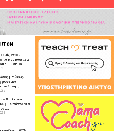
ΗΣΕΩΝ
χρειάζονται
ή τα κουφώματα
ινίου; 6 σημά…
2026
όνες | Μύθος,
ή μυστικό
εποίθησης;
2026
Sun & ηλιακό
α | Τα πάντα για
ροντ…
2026
 κουζίνας 2026 |