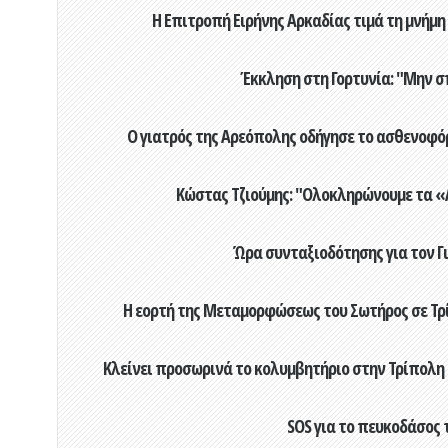
Η Επιτροπή Ειρήνης Αρκαδίας τιμά τη μνήμη
Έκκληση στη Γορτυνία: "Μην σ
Ο γιατρός της Αρεόπολης οδήγησε το ασθενοφόρ
Κώστας Τζιούμης: "Ολοκληρώνουμε τα «Α
Ώρα συνταξιοδότησης για τον 
Η εορτή της Μεταμορφώσεως του Σωτήρος σε Τρί
Κλείνει προσωρινά το κολυμβητήριο στην Τρίπολη 
SOS για το πευκοδάσος 