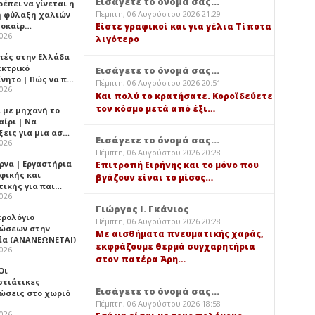
Εισάγετε το όνομά σας...
έπει να γίνεται η
Πέμπτη, 06 Αυγούστου 2026 21:29
 φύλαξη χαλιών
λοκαίρ…
Είστε γραφικοί και για γέλια Τίποτα
2026
λιγότερο
πές στην Ελλάδα
εκτρικό
Εισάγετε το όνομά σας...
ίνητο | Πώς να π…
Πέμπτη, 06 Αυγούστου 2026 20:51
2026
Και πολύ το κρατήσατε. Κοροϊδεύετε
τον κόσμο μετά από έξι…
ι με μηχανή το
αίρι | Να
ξεις για μια ασ…
Εισάγετε το όνομά σας...
2026
Πέμπτη, 06 Αυγούστου 2026 20:28
ρνα | Εργαστήρια
Επιτροπή Ειρήνης και το μόνο που
φικής και
βγάζουν είναι το μίσος…
τικής για παι…
2026
Γιώργος Ι. Γκάνιος
ερολόγιο
Πέμπτη, 06 Αυγούστου 2026 20:28
ώσεων στην
Με αισθήματα πνευματικής χαράς,
ία (ΑΝΑΝΕΩΝΕΤΑΙ)
εκφράζουμε θερμά συγχαρητήρια
2026
στον πατέρα Άρη…
 Οι
στιάτικες
Εισάγετε το όνομά σας...
ώσεις στο χωριό
Πέμπτη, 06 Αυγούστου 2026 18:58
2026