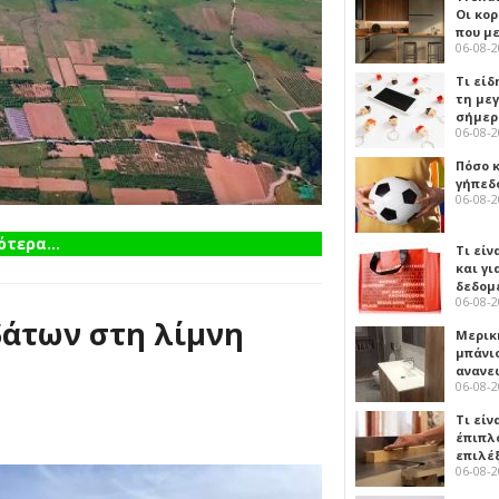
Οι κο
που μ
06-08-
Τι είδ
τη με
σήμερ
06-08-
Πόσο 
γήπεδο
06-08-
τερα...
Τι είν
και γι
δεδομ
06-08-
δάτων στη λίμνη
Μερικ
μπάνιο
ανανε
06-08-
Τι είν
έπιπλο
επιλέ
06-08-