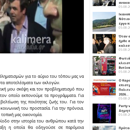
ανακα
05-08-
Ικανο
Νότιας
έργο 
05-08-
Όταν 
ήρθε σ
καλεσ
05-08-
Φωτιά
κλεισ
Βυτίν
05-08-
ληματισμών για το αύριο του τόπου μας να
Ο Καρ
στα αποτελέσματα των εκλογών.
επιστ
ική μου σκέψη και τον προβληματισμό που
Πολιτ
2026…
 τον οποίο εκπονούμε τα προγράμματα. Για
05-08-
βελτίωση της ποιότητας ζωής του. Για τον
Party 
κοινωνική του προστασία. Για την πρόνοια.
Δημητ
τοπική μας οικονομία.
05-08-
ρίοδο στην ιστορία του ανθρώπου κατά την
ραξη η οποία θα οδηγούσε σε παρόμοια
Πρότα