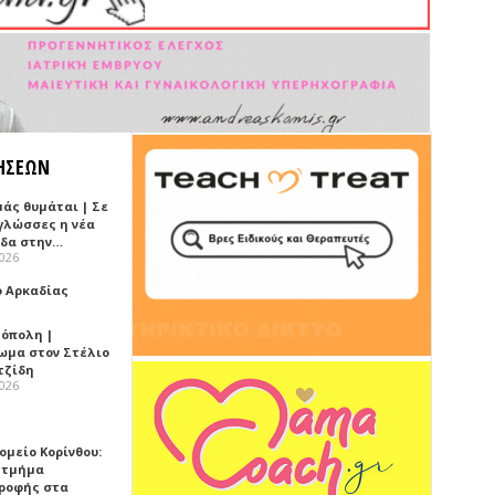
ΗΣΕΩΝ
μάς θυμάται | Σε
 γλώσσες η νέα
ίδα στην…
2026
ό Αρκαδίας
όπολη |
ωμα στον Στέλιο
τζίδη
2026
ομείο Κορίνθου:
 τμήμα
ροφής στα