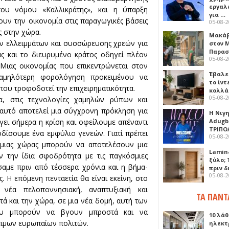
εργαλε
ου νόμου «Καλλικράτης», και η ύπαρξη
για …
υν την οικονομία στις παραγωγικές βάσεις
05-08-
ς στην χώρα.
Μακάβ
ν ελλειμμάτων και συσσώρευσης χρεών για
στον 
Παρασ
ς και το διευρυμένο κράτος οδηγεί πλέον
05-08-
 Μιας οικονομίας που επικεντρώνεται στον
Έβαλε
χαμηλότερη φορολόγηση προκειμένου να
το ίν
υ τροφοδοτεί την επιχειρηματικότητα.
κολλά
05-08-
α, στις τεχνολογίες χαμηλών ρύπων και
ι αυτό αποτελεί μια σύγχρονη πρόκληση για
Η Νιγ
Adugb
άγει σήμερα η κρίση και οφείλουμε απέναντι
ΤΡΙΠΟ
οδίσουμε ένα εμφύλιο γενεών. Γιατί πρέπει
05-08-
ά μιας χώρας μπορούν να αποτελέσουν μια
Lamin
 την ίδια σφοδρότητα με τις παγκόσμιες
ξύλο; 
σαμε πριν από τέσσερα χρόνια και η βήμα-
πριν 
05-08-
. Η επόμενη πενταετία θα είναι εκείνη, στο
 νέα πελοποννησιακή, αναπτυξιακή και
ΤΑ ΠΑΝΤ
 και την χώρα, σε μια νέα δομή, αυτή των
που μπορούν να βγουν μπροστά και να
10 λάθ
τιμων ευρωπαίων πολιτών.
ηλεκτ