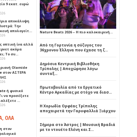
ίο 9 εκατ. ευρώ
2026
ρια αποκάλυψη
Μυστρά: Την
κευή απολογείτ…
Nature Beats 2026 – Η πιο καλοκαιρινή…
2026
ς οπτική ίνα αλλά
Από τη Γορτυνία η σύζυγος του
τερνετ ακόμα
36χρονου Έλληνα που έχασε τη ζ…
ει; Το συ…
2026
Δημόσια Κεντρική Βιβλιοθήκη
ηριανή Olamide
Τρίπολης | Αποχώρησε λόγω
e στον ΑΣΤΕΡΑ
συνταξ…
ΛΗΣ
2026
Πρωτοβουλία από το Εργατικό
ate ή φυσικό
Κέντρο Αρκαδίας με στόχο να διασ…
Τι να προσέξετε
διαλέξετε …
2026
Η Χορωδία Ορφέας Τρίπολης
αποχαιρετά την Γαρυφαλλιά Ξιάρχου
Α, ΟΛΑ
Σήμερα στο Άστρος | Μουσική Βραδιά
η στον
με το ντουέτο Ελένη και Σ…
ρολογικό