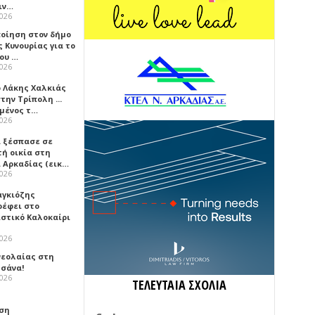
ιν…
2026
ποίηση στον δήμο
 Κυνουρίας για το
που …
2026
ο Λάκης Χαλκιάς
την Τρίπολη ...
μένος τ…
2026
 ξέσπασε σε
τή οικία στη
α Αρκαδίας (εικ…
2026
αγκιόζης
ρέφει στο
ιστικό Καλοκαίρι
2026
νεολαίας στη
σάνα!
2026
ΤΕΛΕΥΤΑΙΑ ΣΧΟΛΙΑ
ση