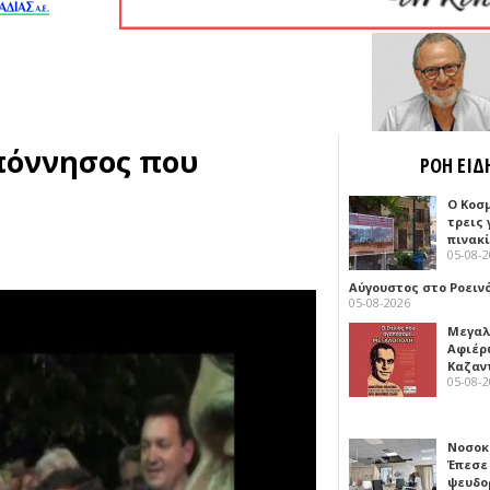
πόννησος που
ΡΟΗ ΕΙΔ
Ο Κοσ
τρεις
πινακ
05-08-
Αύγουστος στο Ροειν
05-08-2026
Μεγαλ
Αφιέρ
Καζαν
05-08-
Νοσοκ
Έπεσε
ψευδο