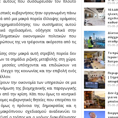
σε αυτούς που συσσώρευσαν τον πλούτο
05-08-
10 λάθ
ιστικές κυβερνήσεις ήταν οργανωμένη πάνω
ηλεκτ
σχεδι
ετά από μια μακρά πορεία έλλειψης οράματος
καθυσ
τοχρηματοδότησης του συστήματος αυτού
05-08-
ικά σχεδιασμένο, οδήγησε τελικά στην
Δίκτυ
ληματικών οικονομικών πολιτικών που
σύγχρ
σταθμ
ρώπους της να τρέφονται ακόρεστα από τις
05-08-
Το πρ
ίσης στην μακρά αυτή στρεβλή πορεία δεν
Ιερών
ν τα σημάδια ριζικής μεταβολής στη χώρα.
Άστρο
 μεσσίες υπόσχονται και επιδιώκουν να
05-08-
έλεγχο της κοινωνίας και την επιβολή ενός
Περιφ
έλλον.
| Σημ
αποφά
ρουν την οικονομία των υπηρεσιών σε μια
05-08-
υνάμωση της βιομηχανικής και παραγωγικής
Δεν έχ
 από την κρίση. Κάτι που όμως το κεντρικό
για ν
ομες κυβερνητικές θητείες που επιτρέπει το
μπαλκ
05-08-
όμως η πρόνοια της δημοκρατίας και η
 μακρόπνοου σχεδιασμού αναδεικνύει το
Ενεργ
Γιατί ο τρόπος και ο χρόνος διακυβέρνησης
χρημα