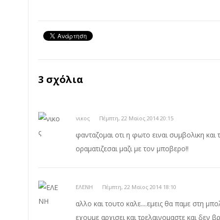
3 σχόλια
νικος
Πέμπτη, 22 Μαϊος 2014 20:15
φανταζομαι οτι η φωτο ειναι συμβολικη κα
οραματιζεσαι μαζι με τον μποβερο!!
ΕΛΕΝΗ
Πέμπτη, 22 Μαϊος 2014 18:10
αλλο και τουτο καλε....εμεις θα παμε στη μπ
εχουμε αρχισει και τρελαινομαστε και δε