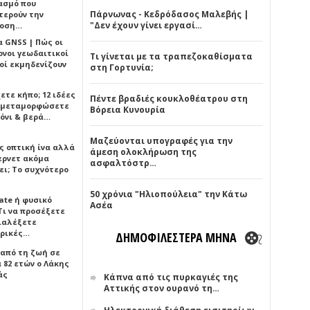
ασμό που
Πάρνωνας - Κεδρόδασος Μαλεβής |
τερούν την
"Δεν έχουν γίνει εργασί…
δοση…
α GNSS | Πώς οι
ονοι γεωδαιτικοί
Τι γίνεται με τα τραπεζοκαθίσματα
οί εκμηδενίζουν
στη Γορτυνία;
ετε κήπο; 12 ιδέες
Πέντε βραδιές κουκλοθέατρου στη
α μεταμορφώσετε
Βόρεια Κυνουρία
όνι & βερά…
Μαζεύονται υπογραφές για την
ς οπτική ίνα αλλά
άμεση ολοκλήρωση της
τερνετ ακόμα
ασφαλτόστρ…
ει; Το συχνότερο
50 χρόνια "Ηλιοπούλεια" την Κάτω
ate ή φυσικό
Ασέα
Τι να προσέξετε
διαλέξετε
ρικές…
ΔΗΜΟΦΙΛΕΣΤΕΡΑ ΜΗΝΑ
 από τη ζωή σε
 82 ετών ο Λάκης
άς
Κάπνα από τις πυρκαγιές της
Αττικής στον ουρανό τη…