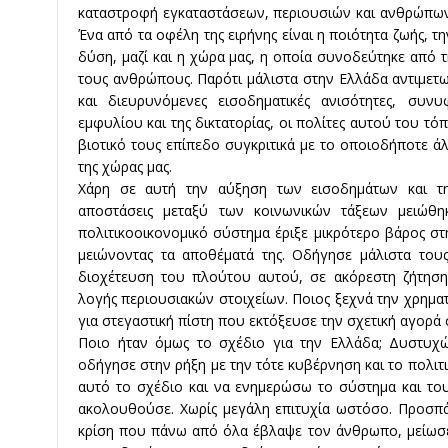
καταστροφή εγκαταστάσεων, περιουσιών και ανθρώπω
Ένα από τα οφέλη της ειρήνης είναι η ποιότητα ζωής, 
δύση, μαζί και η χώρα μας, η οποία συνοδεύτηκε από 
τους ανθρώπους. Παρότι μάλιστα στην Ελλάδα αντιμετω
και διευρυνόμενες εισοδηματικές ανισότητες, συνυ
εμφυλίου και της δικτατορίας, οι πολίτες αυτού του τό
βιοτικό τους επίπεδο συγκριτικά με το οποιοδήποτε ά
της χώρας μας.
Χάρη σε αυτή την αύξηση των εισοδημάτων και τη
αποστάσεις μεταξύ των κοινωνικών τάξεων μειώθη
πολιτικοοικονομικό σύστημα έριξε μικρότερο βάρος στ
μειώνοντας τα αποθέματά της. Οδήγησε μάλιστα τους 
διοχέτευση του πλούτου αυτού, σε ακόρεστη ζήτηση
λογής περιουσιακών στοιχείων. Ποιος ξεχνά την χρημα
για στεγαστική πίστη που εκτόξευσε την σχετική αγορά
Ποιο ήταν όμως το σχέδιο για την Ελλάδα; Δυστυχ
οδήγησε στην ρήξη με την τότε κυβέρνηση και το πολι
αυτό το σχέδιο και να ενημερώσω το σύστημα και τ
ακολουθούσε. Χωρίς μεγάλη επιτυχία ωστόσο. Προσπά
κρίση που πάνω από όλα έβλαψε τον άνθρωπο, μείωσε