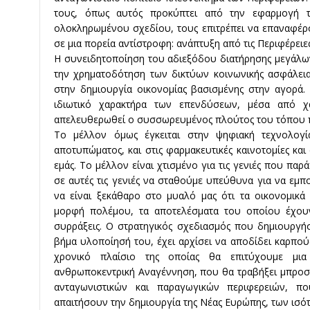
τους, όπως αυτός προκύπτει από την εφαρμογή τ
ολοκληρωμένου σχεδίου, τους επιτρέπει να επαναφέρο
σε μια πορεία αντίστροφη: ανάπτυξη από τις Περιφέρειε
Η συνειδητοποίηση του αδιεξόδου διατήρησης μεγάλω
την χρηματοδότηση των δικτύων κοινωνικής ασφάλεια
στην δημιουργία οικονομίας βασισμένης στην αγορά.
ιδιωτικό χαρακτήρα των επενδύσεων, μέσα από 
απελευθερωθεί ο συσσωρευμένος πλούτος του τόπου πο
Το μέλλον όμως έγκειται στην ψηφιακή τεχνολογί
αποτυπώματος, και στις φαρμακευτικές καινοτομίες κα
εμάς. Το μέλλον είναι χτισμένο για τις γενιές που παρ
σε αυτές τις γενιές να σταθούμε υπεύθυνα για να εμπ
να είναι ξεκάθαρο στο μυαλό μας ότι τα οικονομικ
μορφή πολέμου, τα αποτελέσματα του οποίου έχουν
συρράξεις. Ο στρατηγικός σχεδιασμός που δημιουργή
βήμα υλοποίησή του, έχει αρχίσει να αποδίδει καρπούς
χρονικό πλαίσιο της οποίας θα επιτύχουμε μια
ανθρωποκεντρική Αναγέννηση, που θα τραβήξει μπροστά
ανταγωνιστικών και παραγωγικών περιφερειών, 
απαιτήσουν την δημιουργία της Νέας Ευρώπης, των ισό