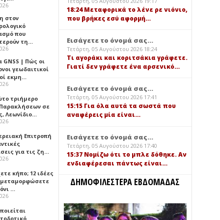
Τετάρτη, 05 Αυγούστου 2026 19:17
2026
18:24 Μεταφορικά το λένε ρε νιόνιο,
που βρήκες εσύ αφορμή…
η στον
ρολογικό
ασμό που
Εισάγετε το όνομά σας...
τερούν τη…
2026
Τετάρτη, 05 Αυγούστου 2026 18:24
Τι αγοράκι και κοριτσάκια γράφετε.
α GNSS | Πώς οι
Γιατί δεν γράφετε ένα αρσενικό…
ονοι γεωδαιτικοί
οί εκμη…
2026
Εισάγετε το όνομά σας...
Τετάρτη, 05 Αυγούστου 2026 17:41
ώτο τριήμερο
15:15 Για όλα αυτά τα σωστά που
 Παρακλήσεων σε
ς, Λεωνίδιο…
αναφέρεις μία είναι…
2026
ερειακή Επιτροπή
Εισάγετε το όνομά σας...
αντικές
Τετάρτη, 05 Αυγούστου 2026 17:40
σεις για τις ζη…
15:37 Νομίζω ότι το μπλε δόθηκε. Αν
2026
ενδιαφέρεσαι πάντως είναι…
ετε κήπο; 12 ιδέες
ΔΗΜΟΦΙΛΕΣΤΕΡΑ ΕΒΔΟΜΑΔΑΣ
α μεταμορφώσετε
όνι …
2026
οποιείται
τοδοτικό