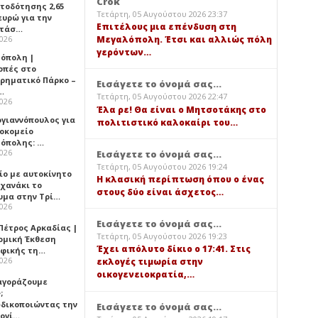
Crok
τοδότησης 2,65
Τετάρτη, 05 Αυγούστου 2026 23:37
ευρώ για την
Επιτέλους μια επένδυση στη
ατάσ…
2026
Μεγαλόπολη. Έτσι και αλλιώς πόλη
γερόντων…
όπολη |
οπές στο
ιρηματικό Πάρκο –
Εισάγετε το όνομά σας...
…
Τετάρτη, 05 Αυγούστου 2026 22:47
2026
Έλα ρε! Θα είναι ο Μητσοτάκης στο
ογιαννόπουλος για
πολιτιστικό καλοκαίρι του…
ροκομείο
όπολης: …
2026
Εισάγετε το όνομά σας...
Τετάρτη, 05 Αυγούστου 2026 19:24
ίο με αυτοκίνητο
Η κλασική περίπτωση όπου ο ένας
ηχανάκι το
στους δύο είναι άσχετος…
υμα στην Τρί…
2026
Εισάγετε το όνομά σας...
Πέτρος Αρκαδίας |
Τετάρτη, 05 Αυγούστου 2026 19:23
ομική Έκθεση
Έχει απόλυτο δίκιο ο 17:41. Στις
φικής τη…
2026
εκλογές τιμωρία στην
οικογενειοκρατία,…
 αγοράζουμε
;
δικοποιώντας την
Εισάγετε το όνομά σας...
ογί…