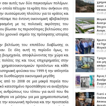
χρημα
ν σαν αυτές των δύο παγκοσμίων πολέμων.
εκατ. 
την οποία πέτυχαν τα κράτη που ανήκουν στη
αποκ
05-08-
την συσσώρευση πλούτου για το κράτος και
πίσαμε πιο έντονη οικονομική αβεβαιότητα
Μεγαλ
Ανατρ
φασμένη με τις πολιτικές ακρότητες του
Επιχε
που βίωσαν τις περισσότερες βελτιώσεις στο
Αναγκ
05-08-
λλο χρονικό σημείο της πρόσφατης ιστορίας
Χριστ
το Γη
ν βελτίωση του επιπέδου διαβίωσης οι
Μεγαλ
καν. Σε όλη αυτή τη περίοδο όμως, το
05-08-
η βιομηχανία, αποψιλώνοντας την χώρα και
Τροχα
πολίτες της και τους επιχειρηματίες στην
και μ
 χρηματοοικονομικών προϊόντων και κάθε
απόγε
05-08-
τιστηριακή φούσκα του 1999 ή την απληστία
 σε δυσθεώρητα οικονομικά μεγέθη;
Άγιος 
Αναδρ
ώς από το 2008 σε μια μακρά πορεία που
Ζωγρα
τικό κατεστημένο προσπάθησα να αναζητήσω
05-08-
ους ανθρώπους του τόπου για αυτό που θα
Γιατί
θησα να μιλήσω για μια χρηματοπιστωτική
Online
Αποκω
 την κοινωνική πρόνοια και την προστασία
ψυχολ