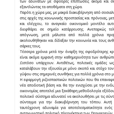
των αδυνάτων με σφοδρές επιπτώσεις ακόμα και 
εξαντλώντας τα αποθέματα στη χώρα.
Παρότι η χώρα μας, με μακρά διακυβέρνηση από σοσιαλ
στις αρχές της κοινωνικής προστασίας και πρόνοιας, μ
και ελέγχου, το αναγκαίο οικονομικό μοντέλο αυ
διεφθάρει σε σημείο κατάρρευσης. Ανεπαρκώς τελ
απόγνωση, μετά μάλιστα από πολλά χρόνια προβ
ακολουθήθηκαν και δίδαξαν την κοινωνία και τους ανθ
σάρκες τους.
Τέσσερα χρόνια μετά την έναρξη της σφοδρότερης κρ
είναι ακόμα εμφανή στην καθημερινότητα των ανθρώπω
Ωστόσο υπάρχουν. Αντιθέτως, πολιτικές ομάδες ως
καταλάβουν την εξουσία με μόνο σκοπό και στόχο τον 
γύψου στις σημερινές συνθήκες για πολλά χρόνια στο μ
Η εφαρμογή ριζοσπαστικών πολιτικών που θα επαναφέ
νέα αποδοτική βάση και θα την ενισχύσει με την ενδ
οικονομίας αποτελεί μια ξεκάθαρη μεθοδολογία εξόδου
πολιτικό σύστημα αδυνατεί να ακολουθήσει με τις σύντ
σύνταγμα για την διακυβέρνηση του τόπου. Αυτή 
ταυτόχρονη αδυναμία για αποτελεσματικότητα ενός
ανταγωνιστικό πολιτικό πλεονέκτημα των Περιφερειών. 