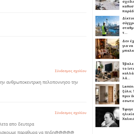
σχεδι
καθυσ
παρά
Δίκτυ
σύγχρ
σταθμ
τ…
Δεν έχ
για ν
μπαλκ
Έβαλε
το ίν
Σύνδεσμος σχολίου
κολλά
λά…
ι την ανθρωποκεντρικη πελοποννησο την
Lamin
ξύλο; 
πριν 
εσωτε
Έφυγε
Σύνδεσμος σχολίου
ηλικία
Χαλκι
ολετα απο δευτερα
ν βρισκουμε παραθυρα να πηδη@@@@@