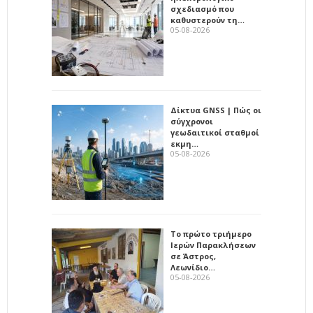
σχεδιασμό που
καθυστερούν τη…
05-08-2026
Δίκτυα GNSS | Πώς οι
σύγχρονοι
γεωδαιτικοί σταθμοί
εκμη…
05-08-2026
Το πρώτο τριήμερο
Ιερών Παρακλήσεων
σε Άστρος,
Λεωνίδιο…
05-08-2026