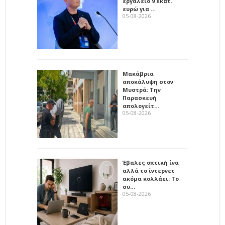
εργαλείο 9 εκατ.
ευρώ για …
05-08-2026
Μακάβρια
αποκάλυψη στον
Μυστρά: Την
Παρασκευή
απολογείτ…
05-08-2026
Έβαλες οπτική ίνα
αλλά το ίντερνετ
ακόμα κολλάει; Το
συ…
05-08-2026