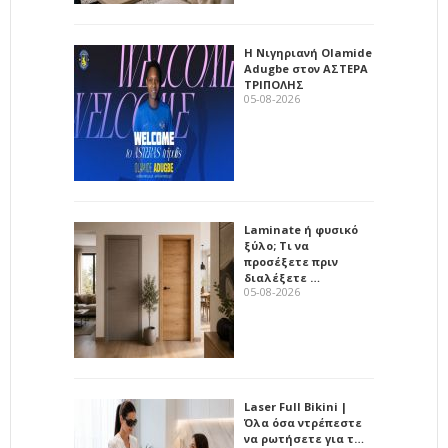
Η Νιγηριανή Olamide
Adugbe στον ΑΣΤΕΡΑ
ΤΡΙΠΟΛΗΣ
05-08-2026
Laminate ή φυσικό
ξύλο; Τι να
προσέξετε πριν
διαλέξετε …
05-08-2026
Laser Full Bikini |
Όλα όσα ντρέπεστε
να ρωτήσετε για τ…