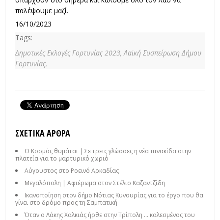
παλέψουμε μαζί.
16/10/2023
Tags:
Δημοτικές Εκλογές Γορτυνίας 2023,
Λαϊκή Συσπείρωση Δήμου
Γορτυνίας,
ΣΧΕΤΙΚΆ ΆΡΘΡΑ
Ο Κοσμάς θυμάται | Σε τρεις γλώσσες η νέα πινακίδα στην
πλατεία για το μαρτυρικό χωριό
Αύγουστος στο Ροεινό Αρκαδίας
Μεγαλόπολη | Αφιέρωμα στον Στέλιο Καζαντζίδη
Ικανοποίηση στον δήμο Νότιας Κυνουρίας για το έργο που θα
γίνει στο δρόμο προς τη Σαμπατική
Όταν ο Λάκης Χαλκιάς ήρθε στην Τρίπολη ... καλεσμένος του