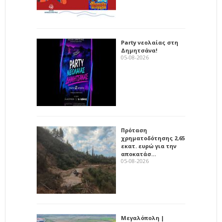
Party νεολαίας στη
Δημητσάνα!
05-08-2026
Πρόταση
χρηματοδότησης 2,65
εκατ. ευρώ για την
αποκατάσ…
05-08-2026
Μεγαλόπολη |