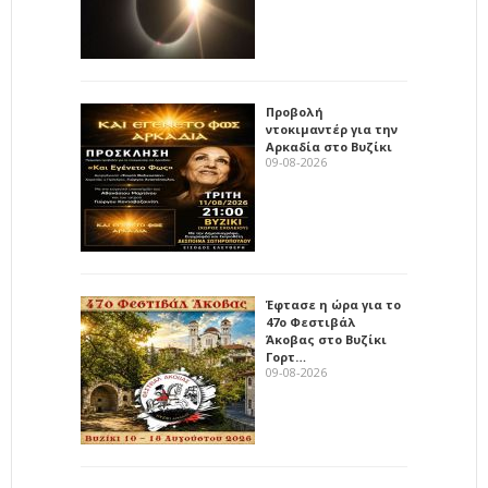
Προβολή
ντοκιμαντέρ για την
Αρκαδία στο Βυζίκι
09-08-2026
Έφτασε η ώρα για το
47ο Φεστιβάλ
Άκοβας στο Βυζίκι
Γορτ…
09-08-2026