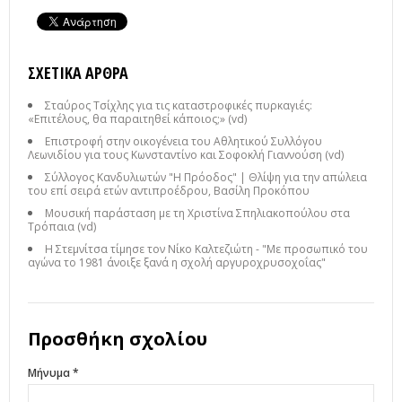
ΣΧΕΤΙΚΆ ΆΡΘΡΑ
Σταύρος Τσίχλης για τις καταστροφικές πυρκαγιές:
«Επιτέλους, θα παραιτηθεί κάποιος;» (vd)
Επιστροφή στην οικογένεια του Αθλητικού Συλλόγου
Λεωνιδίου για τους Κωνσταντίνο και Σοφοκλή Γιαννούση (vd)
Σύλλογος Κανδυλιωτών "Η Πρόοδος" | Θλίψη για την απώλεια
του επί σειρά ετών αντιπροέδρου, Βασίλη Προκόπου
Μουσική παράσταση με τη Χριστίνα Σπηλιακοπούλου στα
Τρόπαια (vd)
Η Στεμνίτσα τίμησε τον Νίκο Καλτεζιώτη - "Με προσωπικό του
αγώνα το 1981 άνοιξε ξανά η σχολή αργυροχρυσοχοΐας"
Προσθήκη σχολίου
Μήνυμα *