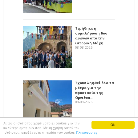
Τιμήθηκε η
συμπλήρωση δύο
αιώνων από την
ιστορική Μάχη …
08-08-2026
Έχουν ληφθεί όλα τα
μέτρα για την
προστασία της
Ορνιθοπ…
08-08-2026
Αυτός ο ιστότοπος χρησιμοποιεί cookies για την
Ok!
καλύτερη εμπειρία σας. Με τη χρήση αυτού του
ιστότοπου, αποδέχεστε τη χρήση των cookies.
Πληροφορίες
Δύο συλλήψεις για