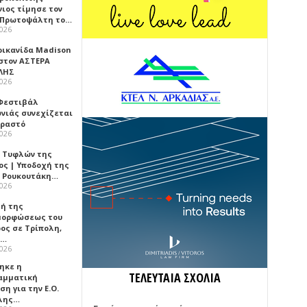
νιος τίμησε τον
 Πρωτοψάλτη το…
2026
ρικανίδα Madison
 στον ΑΣΤΕΡΑ
ΛΗΣ
2026
 Φεστιβάλ
νιάς συνεχίζεται
Πραστό
2026
 Τυφλών της
ος | Υποδοχή της
 Ρουκουτάκη…
2026
τή της
ορφώσεως του
ος σε Τρίπολη,
ά…
2026
ηκε η
ΤΕΛΕΥΤΑΙΑ ΣΧΟΛΙΑ
αμματική
η για την Ε.Ο.
λης…