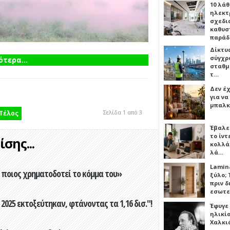
10 λάθ
ηλεκτ
σχεδι
καθυσ
παρά
Δίκτυ
σύγχρ
τερα...
σταθμ
τ…
Δεν έχ
για ν
μπαλκ
Σελίδα 1 από 3
Τέλος
Έβαλε
το ίν
σης...
κολλά
λά…
Lamin
ποιος χρηματοδοτεί το κόμμα του»
ξύλο; 
πριν 
εσωτε
2025 εκτοξεύτηκαν, φτάνοντας τα 1,16 δισ."!
Έφυγε
ηλικία
Χαλκι