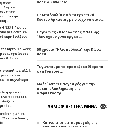
Βόρεια Κυνουρία
η στον
ρολογικό
ασμό που
Πρωτοβουλία από το Εργατικό
τερούν την
Κέντρο Αρκαδίας με στόχο να διασ…
δοση…
α GNSS | Πώς οι
ονοι γεωδαιτικοί
Πάρνωνας - Κεδρόδασος Μαλεβής |
οί εκμηδενίζουν
"Δεν έχουν γίνει εργασί…
ετε κήπο; 12 ιδέες
50 χρόνια "Ηλιοπούλεια" την Κάτω
α μεταμορφώσετε
Ασέα
όνι & βερά…
Τι γίνεται με τα τραπεζοκαθίσματα
ς οπτική ίνα αλλά
στη Γορτυνία;
τερνετ ακόμα
ει; Το συχνότερο
Μαζεύονται υπογραφές για την
άμεση ολοκλήρωση της
ate ή φυσικό
ασφαλτόστρ…
Τι να προσέξετε
διαλέξετε
ΔΗΜΟΦΙΛΕΣΤΕΡΑ ΜΗΝΑ
ρικές…
 από τη ζωή σε
 82 ετών ο Λάκης
Κάπνα από τις πυρκαγιές της
άς