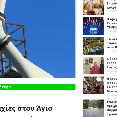
Επιφά
πολιό
06-08-
Η Αμε
Perez
ΤΡΙΠΟ
06-08-
Το 5ο
Τσακω
στον 
06-08-
Φάρος
Ελλάδ
Γωγώς
06-08-
Η εορ
Μεταμ
τερα...
Σωτήρ
Νεστ
06-08-
Εγκρίθ
χίες στον Άγιο
προγρ
σύμβασ
Τρίπο