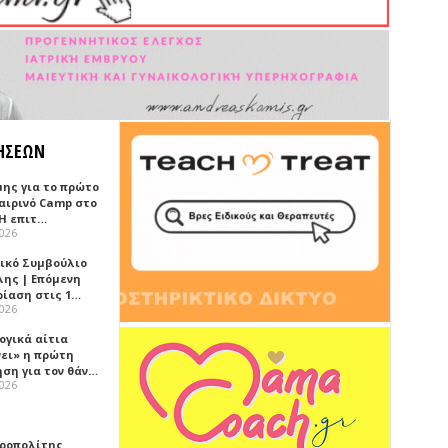
ΗΣΕΩΝ
μης για το πρώτο
αιρινό Camp στο
«Η επιτ…
2026
ικό Συμβούλιο
λης | Επόμενη
ρίαση στις 1…
2026
ογικά αίτια
νει» η πρώτη
ηση για τον θάν…
2026
ροπολίτης