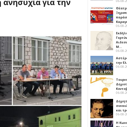
 ανησυχία για την
06-08-
Θέατρ
Ξηροπ
παράσ
Καραγ
06-08-
Εκδήλ
Γορτύ
Αιδεσ
Μ…
06-08-
Αστέρα
την Ε
06-08-
Τουρν
Δημοτ
Κοντο
06-08-
Δημητ
συναυ
και τ
06-08-
Η Κων