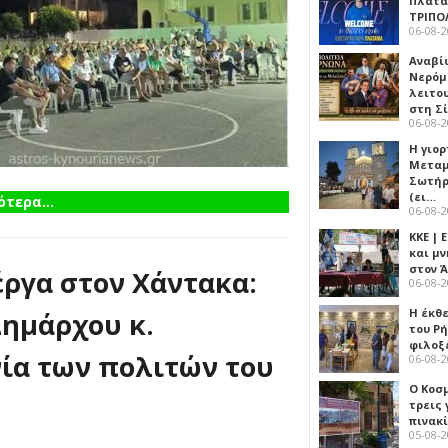
Πλατα
ΤΡΙΠΟ
06-08-
Αναβί
Νερόμ
λειτο
στη Σ
06-08-
Η γιορ
Μεταμ
Σωτήρ
(ει…
τερα...
06-08-
ΚΚΕ |
και μν
στον 
έργα στον Χάντακα:
06-08-
Η έκθ
Δημάρχου κ.
του Ρ
φιλοξ
ία των πολιτών του
06-08-
Ο Κοσ
τρεις
πινακ
05-08-