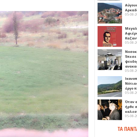
Αύγου
Αρκαδ
05-08-
Μεγαλ
Αφιέρ
Καζαν
05-08-
Νοσοκ
Έπεσε
ψευδο
ανακα
05-08-
Ικανο
Νότιας
έργο 
05-08-
Όταν 
ήρθε σ
καλεσ
05-08-
ΤΑ ΠΑΝΤ