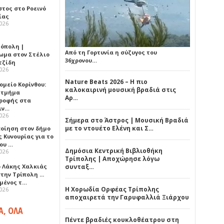
στος στο Ροεινό
ίας
2026
όπολη |
Από τη Γορτυνία η σύζυγος του
ωμα στον Στέλιο
36χρονου…
τζίδη
2026
Nature Beats 2026 – Η πιο
ομείο Κορίνθου:
καλοκαιρινή μουσική βραδιά στις
 τμήμα
Αρ…
ροφής στα
ιν…
2026
Σήμερα στο Άστρος | Μουσική Βραδιά
με το ντουέτο Ελένη και Σ…
ποίηση στον δήμο
 Κυνουρίας για το
που …
Δημόσια Κεντρική Βιβλιοθήκη
2026
Τρίπολης | Αποχώρησε λόγω
ο Λάκης Χαλκιάς
συνταξ…
την Τρίπολη ...
μένος τ…
Η Χορωδία Ορφέας Τρίπολης
2026
αποχαιρετά την Γαρυφαλλιά Ξιάρχου
Α, ΟΛΑ
Πέντε βραδιές κουκλοθέατρου στη