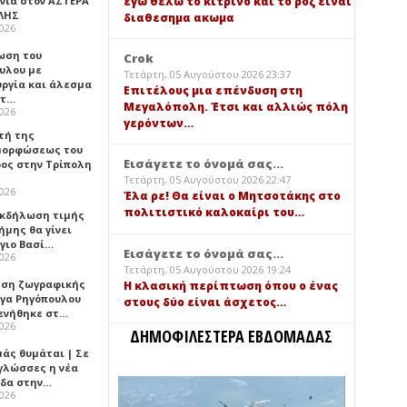
εγω θελω το κιτρινο και το ροζ ειναι
νιά στον ΑΣΤΕΡΑ
ΛΗΣ
διαθεσημα ακωμα
2026
ωση του
Crok
υλου με
Τετάρτη, 05 Αυγούστου 2026 23:37
υργία και άλεσμα
Επιτέλους μια επένδυση στη
ίτ…
Μεγαλόπολη. Έτσι και αλλιώς πόλη
2026
γερόντων…
τή της
ορφώσεως του
Εισάγετε το όνομά σας...
ος στην Τρίπολη
Τετάρτη, 05 Αυγούστου 2026 22:47
2026
Έλα ρε! Θα είναι ο Μητσοτάκης στο
πολιτιστικό καλοκαίρι του…
 Εκδήλωση τιμής
ήμης θα γίνει
Άγιο Βασί…
Εισάγετε το όνομά σας...
2026
Τετάρτη, 05 Αυγούστου 2026 19:24
εση ζωγραφικής
Η κλασική περίπτωση όπου ο ένας
ήγα Ρηγόπουλου
στους δύο είναι άσχετος…
ενήθηκε στ…
2026
ΔΗΜΟΦΙΛΕΣΤΕΡΑ ΕΒΔΟΜΑΔΑΣ
μάς θυμάται | Σε
 γλώσσες η νέα
ίδα στην…
2026