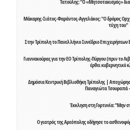
Τατούλης: "Ο «Μητσοτακισμός» διαλ
Μάκαρης-Σιάτος-Φαράντος-Αγγελάκος: "Ο δρόμος Ορχομ
τύχη του"
Στην Τρίπολη το Πανελλήνιο Συνέδριο Επιχειρήσεων Β
Γιαννακούρας για την EO Τρίπολης-Πύργου (πριν το Λιβαδ
έρθει κυβερνητικό κ
Δημόσια Κεντρική Βιβλιοθήκη Τρίπολης | Αποχώρησ
Παναγιώτα Τσουραπά -
Έκκληση στη Γορτυνία: "Μην σ
Ο γιατρός της Αρεόπολης οδήγησε το ασθενοφόρ