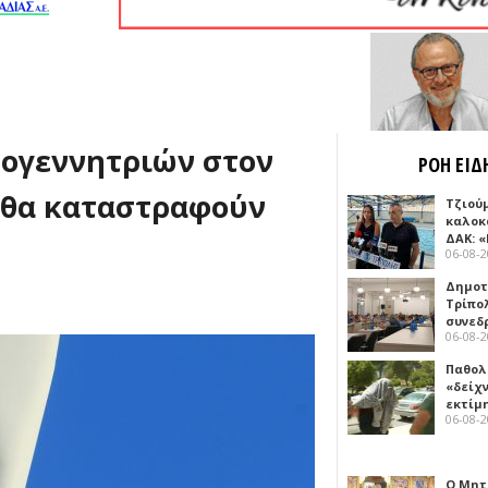
μογεννητριών στον
ΡΟΗ ΕΙΔ
 θα καταστραφούν
Τζιού
καλοκ
ΔΑΚ: 
06-08-
Δημοτ
Τρίπο
συνεδ
06-08-
Παθολ
«δείχ
εκτίμ
06-08-
Ο Μητ