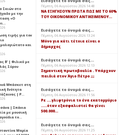
Εισάγετε το όνομά σας...
2026
Πέμπτη, 06 Αυγούστου 2026 14:48
ο Σκιών στο
ΝΑ ΕΞΗΓΗΣΟΥΝ ΠΡΩΤΑ ΠΩΣ ΜΕ ΤΟ 60%
ήγαδο με την
ΤΟΥ ΟΙΚΟΝΟΜΙΚΟΥ ΑΝΤΙΚΕΙΜΕΝΟΥ…
ταση «Ο
κι…
2026
Εισάγετε το όνομά σας...
ωση τιμής για τον
Πέμπτη, 06 Αυγούστου 2026 13:24
νιο
Μόνο για κάτι τέτοια είναι ο
ιμολογιώτατο και
δήμαρχος
2026
Εισάγετε το όνομά σας...
ς Β' | Φιλικό με
Πέμπτη, 06 Αυγούστου 2026 12:13
λλάς Σύρου
Σημαντική πρωτοβουλία . Υπάρχουν
2026
παιδιά στον Άγιο Πέτρο ;;;
ουά Μπάσκετ στη
Εισάγετε το όνομά σας...
ική Ενότητα
βάζαινας | Ρ…
Πέμπτη, 06 Αυγούστου 2026 11:56
2026
Ρε ....γλιφτρόνια το ένα εκατομμύριο
.....όταν εξασφαλιστεί θα γίνει
σάνα | Σπάνια
500.000…
λία με μουσική
ραγούδια το…
2026
Εισάγετε το όνομά σας...
Πέμπτη, 06 Αυγούστου 2026 11:25
σταντίνα Μαρία