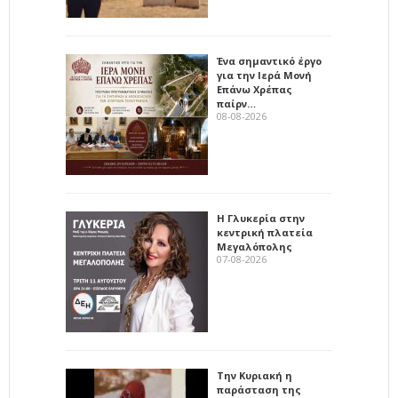
Ένα σημαντικό έργο
για την Ιερά Μονή
Επάνω Χρέπας
παίρν…
08-08-2026
Η Γλυκερία στην
κεντρική πλατεία
Μεγαλόπολης
07-08-2026
Την Κυριακή η
παράσταση της