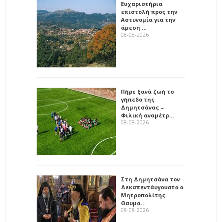
Ευχαριστήρια
επιστολή προς την
Αστυνομία για την
άμεση …
08-08-2026
Πήρε ξανά ζωή το
γήπεδο της
Δημητσάνας –
Φιλική αναμέτρ…
08-08-2026
Στη Δημητσάνα τον
Δεκαπεντάυγουστο ο
Μητροπολίτης
Θαυμα…
08-08-2026