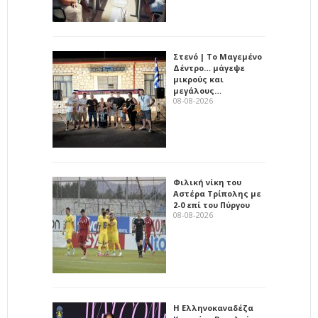
Στενό | Το Μαγεμένο
Δέντρο… μάγεψε
μικρούς και
μεγάλους…
08-08-2026
Φιλική νίκη του
Αστέρα Τρίπολης με
2-0 επί του Πύργου
08-08-2026
Η Ελληνοκαναδέζα