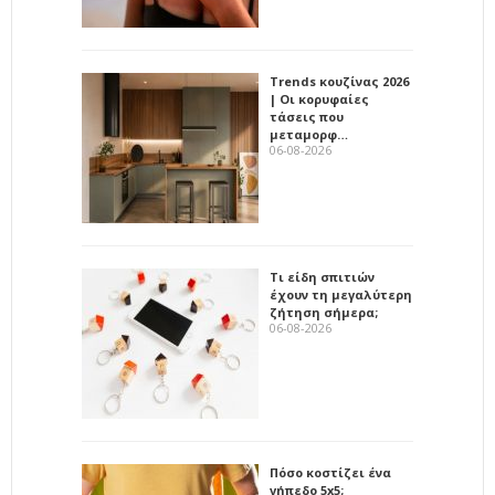
Trends κουζίνας 2026
| Οι κορυφαίες
τάσεις που
μεταμορφ…
06-08-2026
Τι είδη σπιτιών
έχουν τη μεγαλύτερη
ζήτηση σήμερα;
06-08-2026
Πόσο κοστίζει ένα
γήπεδο 5x5;