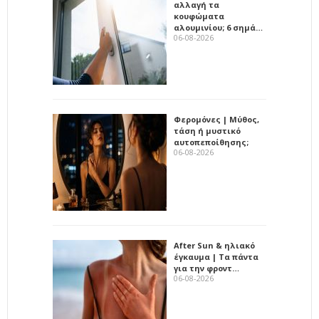
αλλαγή τα
κουφώματα
αλουμινίου; 6 σημά…
06-08-2026
Φερομόνες | Μύθος,
τάση ή μυστικό
αυτοπεποίθησης;
06-08-2026
After Sun & ηλιακό
έγκαυμα | Τα πάντα
για την φροντ…
06-08-2026