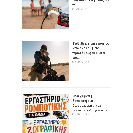
αυτοκίνητο | Πώς να
π…
06-08-2026
Ταξίδι με μηχανή το
καλοκαίρι | Να
προσέξεις για μια
ασ…
06-08-2026
Βλαχέρνα |
Εργαστήρια
ζωγραφικής και
ρομποτικής για παι…
06-08-2026