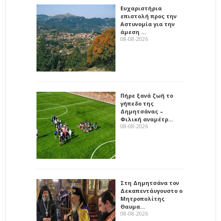
Ευχαριστήρια
επιστολή προς την
Αστυνομία για την
άμεση …
08-08-2026
Πήρε ξανά ζωή το
γήπεδο της
Δημητσάνας –
Φιλική αναμέτρ…
08-08-2026
Στη Δημητσάνα τον
Δεκαπεντάυγουστο ο
Μητροπολίτης
Θαυμα…
08-08-2026