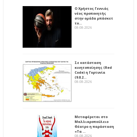
Ο Χρήστος Γεννιάς
νέος προπονητής
στην ομάδα μπάσκετ
το…
08-08-2026
Σε κατάσταση
κινητοποίησης (Red
Code) η Γορτυνία
(9.8.2…
08-08-2026
Μεταφέρεται στο
Μαλλιαροπούλειο
Θέατρο η παράσταση
«Τα …
08-08-2026