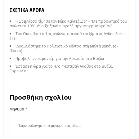
ΣΧΕΤΙΚΆ ΆΡΘΡΑ
Η Στεμνίτσα τίμησε τον Νίκο Καλτεζιώτη - "Με προσωπικό του
αγώνα το 1981 άνοιξε ξανά η σχολή αργυροχρυσοχοΐας"
Τον Οκτώβριο ο 1ος αγώνας ορεινού τρεξίματος Vytina Forest
Trail
Εγκαινιάστηκε το Πολιτιστικό Κέντρο στη Μηλιά (εικόνες -
βίντεο)
Προβολή ντοκιμαντέρ για την Αρκαδία στο Βυζίκι
Έφτασε η ώρα για το 47ο Φεστιβάλ Άκοβας στο Βυζίκι
Γορτυνίας
Προσθήκη σχολίου
Μήνυμα *