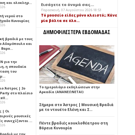
ονη και ολοκληρ…
Εισάγετε το όνομά σας...
2026
Παρασκευή, 07 Αυγούστου 2026 18:53
Τό μουσείο είδες μόνο κλειστό;; Κάνε
πή νερού στο
μία βόλτα σε όλο…
ήγαδο Κυνουρίας
2026
ΔΗΜΟΦΙΛΕΣΤΕΡΑ ΕΒΔΟΜΑΔΑΣ
κή βραδιά με τους
ο Αδαμόπουλο και
 Βαρο…
2026
Ν για την
λη, η σπουδαία
ταση του
ημ…
2026
Το ημερολόγιο εκδηλώσεων στην
ιο Άστρος | 2ο
Αρκαδία (ΑΝΑΝΕΩΝΕΤΑΙ)
 Party στο πλαίσιο
tell…
2026
Σήμερα στο Άστρος | Μουσική Βραδιά
με το ντουέτο Ελένη και Σ…
 | Οι
αιρινές μουσικές
ές συνεχίζονται …
Πέντε βραδιές κουκλοθέατρου στη
2026
Βόρεια Κυνουρία
 βραδιά με την