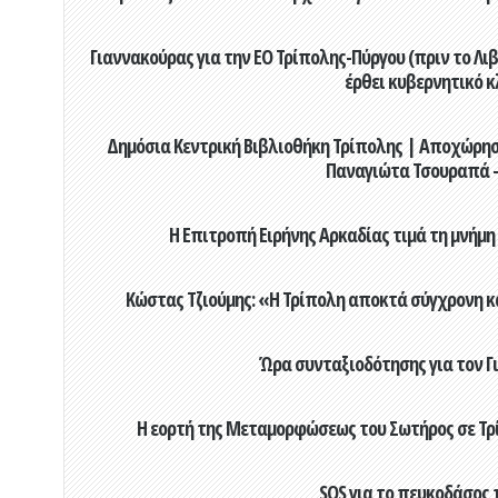
Γιαννακούρας για την EO Τρίπολης-Πύργου (πριν το Λιβαδ
έρθει κυβερνητικό κ
Δημόσια Κεντρική Βιβλιοθήκη Τρίπολης | Αποχώρησ
Παναγιώτα Τσουραπά -
Η Επιτροπή Ειρήνης Αρκαδίας τιμά τη μνήμη
Κώστας Τζιούμης: «Η Τρίπολη αποκτά σύγχρονη κ
Ώρα συνταξιοδότησης για τον 
Η εορτή της Μεταμορφώσεως του Σωτήρος σε Τρί
SOS για το πευκοδάσος 