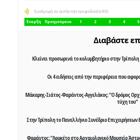
Συνδρομή σε αυτήν την τροφοδοσία RSS
Έναρξη
Προηγούμενο
1
2
3
4
5
Διαβάστε επί
Κλείνει προσωρινά το κολυμβητήριο στην Τρίπολη 
Οι 4 ειδήσεις από την περιφέρεια που αφορ
Μάκαρης-Σιάτος-Φαράντος-Αγγελάκος: "Ο δρόμος Ορχομ
τύχη του"
Στην Τρίπολη το Πανελλήνιο Συνέδριο Επιχειρήσεων Β
Φαράντος: "Λουκέτο στο Αρχαιολογικό Μουσείο Άστρου