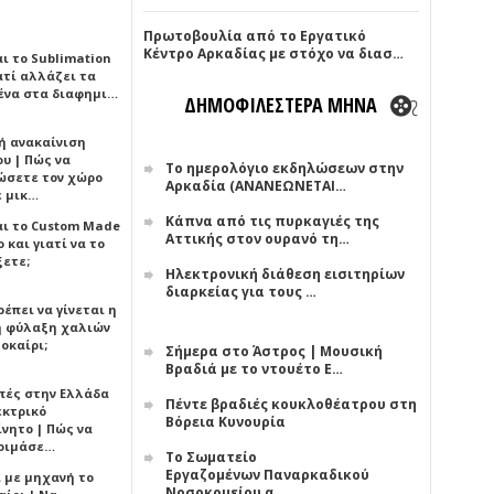
Πρωτοβουλία από το Εργατικό
Κέντρο Αρκαδίας με στόχο να διασ…
αι το Sublimation
ατί αλλάζει τα
ένα στα διαφημι…
ΔΗΜΟΦΙΛΕΣΤΕΡΑ ΜΗΝΑ
ή ανακαίνιση
υ | Πώς να
Το ημερολόγιο εκδηλώσεων στην
ώσετε τον χώρο
Αρκαδία (ΑΝΑΝΕΩΝΕΤΑΙ…
ε μικ…
Κάπνα από τις πυρκαγιές της
αι το Custom Made
Αττικής στον ουρανό τη…
 και γιατί να το
ξετε;
Ηλεκτρονική διάθεση εισιτηρίων
διαρκείας για τους …
έπει να γίνεται η
 φύλαξη χαλιών
οκαίρι;
Σήμερα στο Άστρος | Μουσική
Βραδιά με το ντουέτο Ε…
πές στην Ελλάδα
Πέντε βραδιές κουκλοθέατρου στη
εκτρικό
Βόρεια Κυνουρία
ίνητο | Πώς να
οιμάσε…
Το Σωματείο
Εργαζομένων Παναρκαδικού
ι με μηχανή το
Νοσοκομείου α…