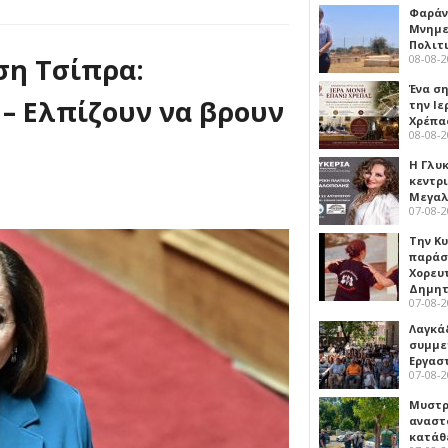
Φαράν
Μνημε
Πολιτ
ση Τσίπρα:
08-08-
Ένα ση
 – Ελπίζουν να βρουν
την Ι
Χρέπα
08-08-
Η Γλυ
κεντρ
Μεγαλ
07-08-
Την Κ
παράσ
Χορευ
Δημη
07-08-
Λαγκά
συμμε
Εργασ
07-08-
Μυστρ
αναστ
κατάθ