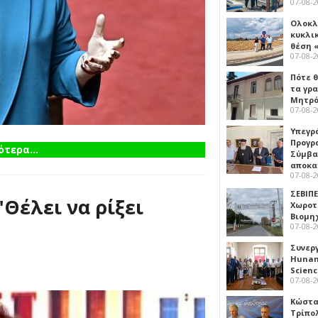
07-08-
Ολοκλ
κυκλι
θέση 
07-08-
Πότε θ
τα γρ
Μητρό
07-08-
Υπεγρ
Προγρ
τερα...
Σύμβα
αποκα
07-08-
ΣΕΒΙΠΕ
Θέλει να ρίξει
Χωροτ
Βιομη
07-08-
"
Συνερ
Hunan 
Scien
07-08-
Κώστα
Τρίπο