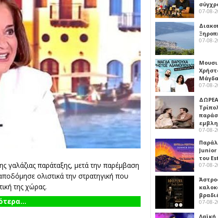
σύγχρ
07-08-
Διακο
Ξηροπ
07-08-
Μουσι
Χρήστ
Μάγδα
07-08-
ΔΩΡΕΑ
Τρίπο
παράσ
εμβλ
07-08-
Παράλ
Junior
του Es
ης γαλάζιας παράταξης, μετά την παρέμβαση
07-08-
αποδόμησε ολιστικά την στρατηγική που
Άστρος
ική της χώρας.
καλοκ
βραδι
τερα...
07-08-
Λαϊκή