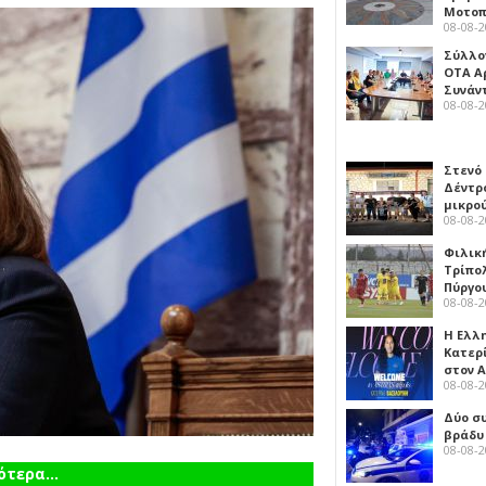
Μοτοπ
08-08-
Σύλλο
ΟΤΑ Α
Συνάν
08-08-
Στενό
Δέντρ
μικρο
08-08-
Φιλικ
Τρίπολ
Πύργο
08-08-
Η Ελλ
Κατερ
στον 
08-08-
Δύο σ
βράδυ
08-08-
τερα...