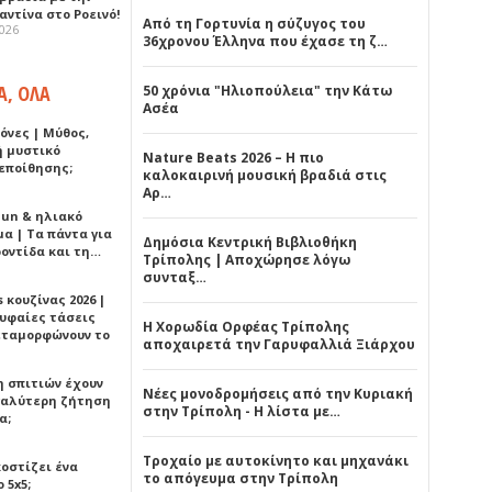
ντίνα στο Ροεινό!
Από τη Γορτυνία η σύζυγος του
2026
36χρονου Έλληνα που έχασε τη ζ…
Α, ΟΛΑ
50 χρόνια "Ηλιοπούλεια" την Κάτω
Ασέα
όνες | Μύθος,
ή μυστικό
Nature Beats 2026 – Η πιο
εποίθησης;
καλοκαιρινή μουσική βραδιά στις
Αρ…
Sun & ηλιακό
α | Τα πάντα για
Δημόσια Κεντρική Βιβλιοθήκη
ροντίδα και τη…
Τρίπολης | Αποχώρησε λόγω
συνταξ…
 κουζίνας 2026 |
ρυφαίες τάσεις
Η Χορωδία Ορφέας Τρίπολης
εταμορφώνουν το
αποχαιρετά την Γαρυφαλλιά Ξιάρχου
η σπιτιών έχουν
Νέες μονοδρομήσεις από την Κυριακή
γαλύτερη ζήτηση
στην Τρίπολη - Η λίστα με…
α;
Τροχαίο με αυτοκίνητο και μηχανάκι
κοστίζει ένα
το απόγευμα στην Τρίπολη
 5x5;