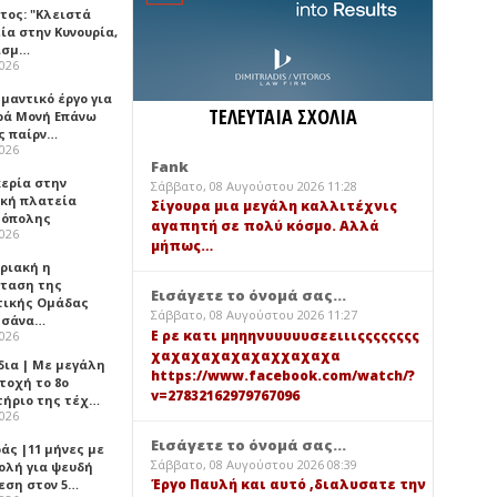
τος: "Κλειστά
ία στην Κυνουρία,
ισμ…
2026
μαντικό έργο για
ΤΕΛΕΥΤΑΙΑ ΣΧΟΛΙΑ
ερά Μονή Επάνω
ς παίρν…
2026
Fank
κερία στην
Σάββατο, 08 Αυγούστου 2026 11:28
ική πλατεία
Σίγουρα μια μεγάλη καλλιτέχνις
όπολης
αγαπητή σε πολύ κόσμο. Αλλά
2026
μήπως…
υριακή η
ταση της
Εισάγετε το όνομά σας...
τικής Ομάδας
Σάββατο, 08 Αυγούστου 2026 11:27
τσάνα…
Ε ρε κατι μηηηνυυυυυσεειιιςςςςςςςς
2026
χαχαχαχαχαχαχχαχαχα
δια | Με μεγάλη
https://www.facebook.com/watch/?
τοχή το 8ο
v=27832162979767096
τήριο της τέχ…
2026
Εισάγετε το όνομά σας...
άς |11 μήνες με
Σάββατο, 08 Αυγούστου 2026 08:39
ολή για ψευδή
Έργο Παυλή και αυτό ,διαλυσατε την
εση στον 5…