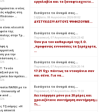
2026
εργολαβία και το ξαναφτιαχνετε…
ηρώνεται ο νέος
κός κόμβος στη
Εισάγετε το όνομά σας...
«Πλάτσα» …
Σάββατο, 08 Αυγούστου 2026 00:02
2026
ΔΥΣΤΥΧΩΣ!!! ΑΥΤΟΥΣ ΨΗΦΙΖΟΥΜΕ...
α είναι κλειστά
αφεία της
Εισάγετε το όνομά σας...
πολης στην Τρ…
Παρασκευή, 07 Αυγούστου 2026 23:42
2026
Όσο για τον καθαρισμό της Ε.Ο.
,προφανώς εννοούσες τα ξερόχορτα,
άφη η
αμματική
…
ση για την
τάσταση τ…
Εισάγετε το όνομά σας...
2026
Παρασκευή, 07 Αυγούστου 2026 20:14
Τ: Το νέο
17:21 Όχι πάντως τα ντουγάνια σαν
αξικό για τη
και σένα. Για να…
χανία δεν πρέπει…
2026
Εισάγετε το όνομά σας...
γασία ΠΑΠΕΛ με το
Παρασκευή, 07 Αυγούστου 2026 19:33
University of
ce and …
Λειτούργησε μόνο για 20 μέρες και
2026
χρειαζότανε συντήρηση συντήρηση;;;
Τι…
ς Τζιούμης: «Η
λη αποκτά