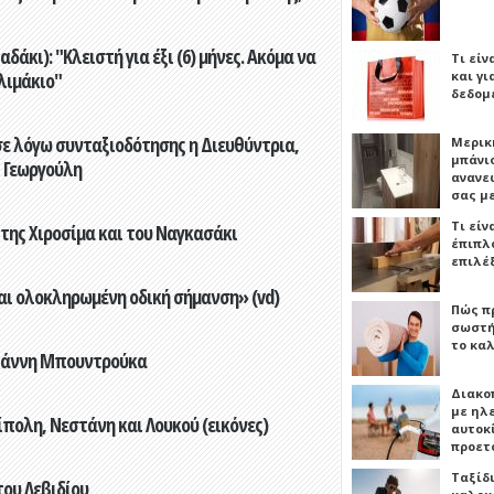
άκι): "Κλειστή για έξι (6) μήνες. Ακόμα να
Τι είν
λιμάκιο"
και γι
δεδομ
ε λόγω συνταξιοδότησης η Διευθύντρια,
Μερικ
μπάνιο
 Γεωργούλη
ανανε
σας μ
Τι είν
 της Χιροσίμα και του Ναγκασάκι
έπιπλο
επιλέ
αι ολοκληρωμένη οδική σήμανση» (vd)
Πώς πρ
σωστή
το καλ
Γιάννη Μπουντρούκα
Διακο
με ηλ
πολη, Νεστάνη και Λουκού (εικόνες)
αυτοκ
προετ
Ταξίδ
του Λεβιδίου