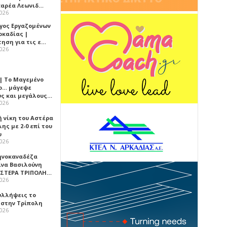
αρέα Λεωνιδ…
2026
γος Εργαζομένων
ρκαδίας |
τηση για τις ε…
2026
 | Το Μαγεμένο
ο… μάγεψε
ύς και μεγάλους…
2026
ή νίκη του Αστέρα
ης με 2-0 επί του
υ
2026
ηνοκαναδέζα
ίνα Βασιλούνη
ΑΣΤΕΡΑ ΤΡΙΠΟΛΗ…
2026
υλλήψεις το
 στην Τρίπολη
2026