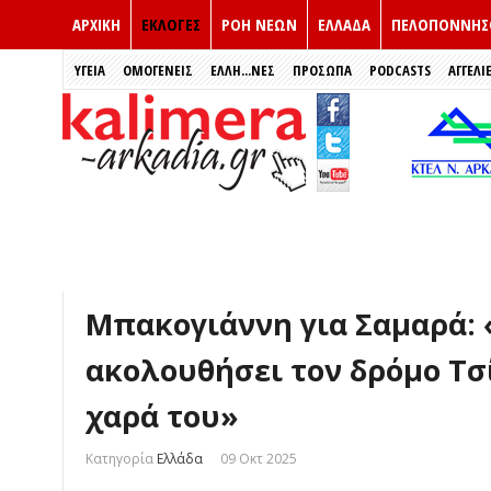
ΑΡΧΙΚΗ
ΕΚΛΟΓΈΣ
ΡΟΗ ΝΕΩΝ
ΕΛΛΑΔΑ
ΠΕΛΟΠΟΝΝΗΣ
ΥΓΕΙΑ
ΟΜΟΓΕΝΕΙΣ
ΈΛΛΗ...ΝΕΣ
ΠΡΌΣΩΠΑ
PODCASTS
ΑΓΓΕΛΙ
Μπακογιάννη για Σαμαρά: 
ακολουθήσει τον δρόμο Τσί
χαρά του»
Κατηγορία
Ελλάδα
09 Οκτ 2025