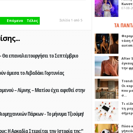
Κωνστα
07-08-
Σελίδα 1 από 5
Επόμενο
Τέλος
ΤΑ ΠΑΝΤ
σης...
Φερομ
τάση 
αυτοπ
- Θα επαναλειτουργήσει το Σεπτέμβριο
After 
έγκαυμ
την φ
ούν άμεσα το Λιβαδάκι Γορτυνίας
Trends
Οι κο
ενού – Λίμνης – Ματίου έχει αφεθεί στην
που μ
σ…
Τι είδ
τη με
ιομηχανικών Πάρκων - Το μήνυμα Τζιούμη!
σήμερ
Πόσο 
ς: Η Αρκαδία Στερείται την Ιστορία της;"
γήπεδο