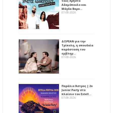
τους Χρήστο
Αδαμόπουλο και
Μάγδα Βαρο…
07-08-2026
ΔΩΡΕΑΝ για την
Τρίπολη, η σπουδαία
παράσταση του
εμβλημ…
07-08-2026
Παράλιο Άστρος | 2ο
Junior Party στο
πλαίσιο του Estell…
07-08-2026