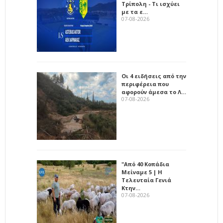
Τρίπολη - Τι ισχύει
με τα ε…
07-08-2026
Οι 4 ειδήσεις από την
περιφέρεια που
αφορούν άμεσα το Λ…
07-08-2026
"Από 40 Κοπάδια
Μείναμε 5 | Η
Τελευταία Γενιά
Κτην…
07-08-2026