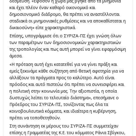
δέσμευση. «Εφόσον η χώρα μας βγήκε από τα μνημόνια
και έχει πλέον έναν καθαρό οικονομικό και
δημοσιονομικό διάδρομο, θα πρέπει να αναστέλλονται
σταδιακά οι μνημονιακές ρυθμίσεις και να αποκαθίσταται η
δικαιοσύνη» είπε χαρακτηριστικά.
Επίσης, υπογράμμισε ότι ο ΣΥΡΙΖΑ-ΠΣ έχει γνώση όλων
των παραμέτρων των δημοσιονομικών χαρακτηριστικών
της τροπολογίας και πως αυτή μπορεί να γίνει εφαρμόσιμη
άμεσα.
«Η πρόταση αυτή έχει κατατεθεί για να γίνει πράξη και
εμείς ξεκινάμε κάθε συζήτηση από θετική αφετηρία για να
αλλάξουν τα πράγματα προς το καλύτερο. Αυτό είναι
πρόοδος και αυτό πιστεύω ότι πρέπει να συνεισφέρει και
η πολιτική στην κοινωνία μας. Την αξιοπιστία, η οποία
δυστυχώς λείπει το τελευταίο διάστημα», επεσήμανε ο
Πρόεδρος του ΣΥΡΙΖΑ-ΠΣ, τονίζοντας πως όλα τα
κοινοβουλευτικά κόμματα, και ιδιαίτερα η κυβέρνηση,
πρέπει να τοποθετηθούν.
Στη συνάντηση εκ μέρους του ΣΥΡΙΖΑ-ΠΣ συμμετείχαν
επίσης η Γραμματέας της Κ.Ε. του κόμματος Ράνια Σβίγκου,