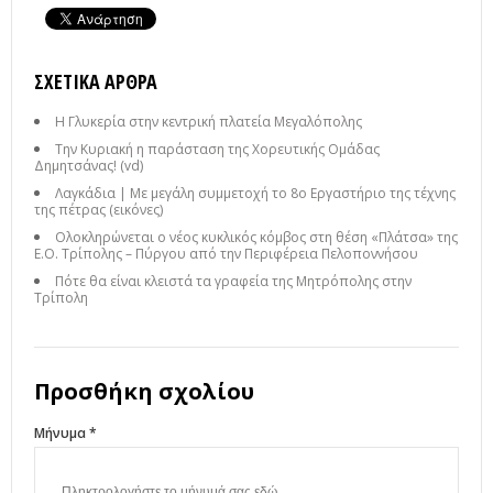
ΣΧΕΤΙΚΆ ΆΡΘΡΑ
Η Γλυκερία στην κεντρική πλατεία Μεγαλόπολης
Την Κυριακή η παράσταση της Χορευτικής Ομάδας
Δημητσάνας! (vd)
Λαγκάδια | Με μεγάλη συμμετοχή το 8ο Εργαστήριο της τέχνης
της πέτρας (εικόνες)
Ολοκληρώνεται ο νέος κυκλικός κόμβος στη θέση «Πλάτσα» της
Ε.Ο. Τρίπολης – Πύργου από την Περιφέρεια Πελοποννήσου
Πότε θα είναι κλειστά τα γραφεία της Μητρόπολης στην
Τρίπολη
Προσθήκη σχολίου
Μήνυμα *