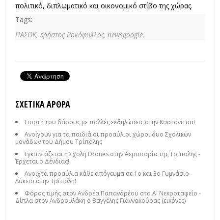
πολιτικό, διπλωματικό και οικονομικό στίβο της χώρας.
Tags:
ΠΑΣΟΚ,
Χρήστος Ροκόφυλλος,
newsgoogle,
ΣΧΕΤΙΚΆ ΆΡΘΡΑ
Γιορτή του δάσους με πολλές εκδηλώσεις στην Καστάνιτσα!
Ανοίγουν για τα παιδιά οι προαύλιοι χώροι δυο Σχολικών
μονάδων του Δήμου Τρίπολης
Εγκαινιάζεται η Σχολή Drones στην Αεροπορία της Τρίπολης -
Έρχεται ο Δένδιας!
Ανοιχτά προαύλια κάθε απόγευμα σε 1ο και 3ο Γυμνάσιο -
Λύκειο στην Τρίπολη!
Φόρος τιμής στον Ανδρέα Παπανδρέου στο Α' Νεκροταφείο -
Δίπλα στον Ανδρουλάκη ο Βαγγέλης Γιαννακούρας (εικόνες)