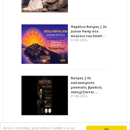
Παράλιο Άστρος | 2ο
Junior Party στο
πλαίσιο του Estell…
07-08-2026
Άστρος | Οι
καλοκαιρινές
μουσικές βραδιές
συνεχίζονται …
07-08-2026
Αυτός ο ιστότοπος χρησιμοποιεί cookies για την
Ok!