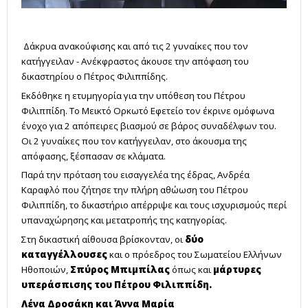
Δάκρυα ανακούφισης και από τις 2 γυναίκες που τον
κατήγγειλαν - Ανέκφραστος άκουσε την απόφαση του
δικαστηρίου ο Πέτρος Φιλιππίδης.
Εκδόθηκε η ετυμηγορία για την υπόθεση του Πέτρου
Φιλιππίδη. Το Μεικτό Ορκωτό Εφετείο τον έκρινε ομόφωνα
ένοχο για 2 απόπειρες βιασμού σε βάρος συναδέλφων του.
Οι 2 γυναίκες που τον κατήγγειλαν, στο άκουσμα της
απόφασης, ξέσπασαν σε κλάματα.
Παρά την πρόταση του εισαγγελέα της έδρας, Ανδρέα
Καραφλό που ζήτησε την πλήρη αθώωση του Πέτρου
Φιλιππίδη, το δικαστήριο απέρριψε και τους ισχυρισμούς περί
υπαναχώρησης και μετατροπής της κατηγορίας.
Στη δικαστική αίθουσα βρίσκονταν, οι
δύο
καταγγέλλουσες
και ο πρόεδρος του Σωματείου Ελλήνων
Ηθοποιών,
Σπύρος Μπιμπίλας
όπως και
μάρτυρες
υπεράσπισης του Πέτρου Φιλιππίδη.
Λένα Δροσάκη και Άννα Μαρία