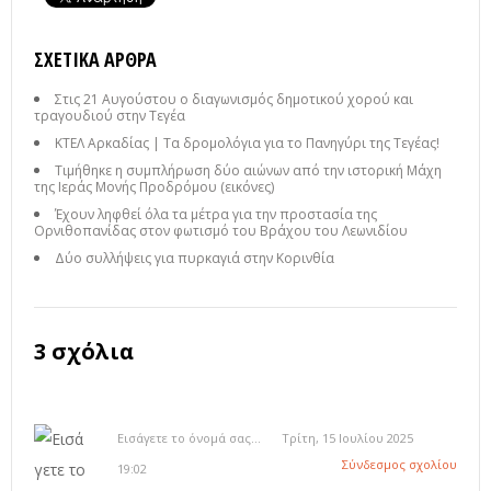
ΣΧΕΤΙΚΆ ΆΡΘΡΑ
Στις 21 Αυγούστου ο διαγωνισμός δημοτικού χορού και
τραγουδιού στην Τεγέα
ΚΤΕΛ Αρκαδίας | Τα δρομολόγια για το Πανηγύρι της Τεγέας!
Τιμήθηκε η συμπλήρωση δύο αιώνων από την ιστορική Μάχη
της Ιεράς Μονής Προδρόμου (εικόνες)
Έχουν ληφθεί όλα τα μέτρα για την προστασία της
Ορνιθοπανίδας στον φωτισμό του Βράχου του Λεωνιδίου
Δύο συλλήψεις για πυρκαγιά στην Κορινθία
3 σχόλια
Εισάγετε το όνομά σας...
Τρίτη, 15 Ιουλίου 2025
Σύνδεσμος σχολίου
19:02