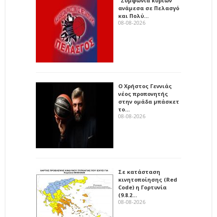
"Συμφωνία κυρίων"
ανάμεσα σε Πελασγό
και Πολύ…
08-08-2026
Ο Χρήστος Γεννιάς
νέος προπονητής
στην ομάδα μπάσκετ
το…
08-08-2026
Σε κατάσταση
κινητοποίησης (Red
Code) η Γορτυνία
(9.8.2…
08-08-2026