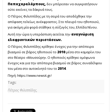
Παπαχαραλάμπους,
δεν μπόρεσαν να συγκρατήσουν
ούτε εκείνες τα δάκρυά τους.
Ο Πέτρος Φιλιππίδης με τη σειρά του αποδέχθηκε την
απόφαση τελείως ανέκφραστος. Στο πλευρό του ηθοποιού,
για ακόμη μία φορά στάθηκε η σύζυγός του, Ελπίδα Νίνου.
Αυτή την ώρα η υπεράσπιση αιτείται την
αναγνώριση
ελαφρυντικών περιστάσεων.
Ο Πέτρος Φιλιππίδης κρίθηκε ένοχος για την απόπειρα
βιασμού σε βάρος ηθοποιού το
2010
μέσα στο καμαρίνι του
στο θέατρο «Μουσούρη». Ο ηθοποιός κρίθηκε ομόφωνα
ένοχος και για την απόπειρα βιασμού σε βάρος συναδέλφου
του μέσα στο αυτοκίνητό του το
2014
.
Πηγή:
https://www.newsit.gr/
Tags:
Πέτρος Φιλιππίδης,