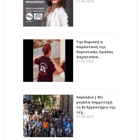
07-08-2026
Την Κυριακή η
παράσταση της
Χορευτικής Ομάδας
Δημητσάνα…
07-08-2026
Λαγκάδια | Με
μεγάλη συμμετοχή
το 8ο Εργαστήριο της
τέχ…
07-08-2026