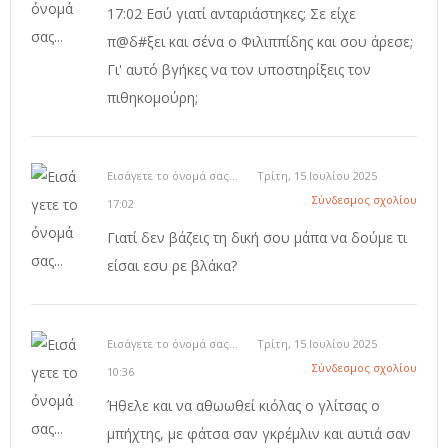
17:02 Εσύ γιατί ανταριάστηκες; Σε είχε
π@δ#ξει και σένα ο Φιλιππίδης και σου άρεσε;
Γι' αυτό βγήκες να τον υποστηρίξεις τον
πιθηκομούρη;
Εισάγετε το όνομά σας...
Τρίτη, 15 Ιουλίου 2025
Σύνδεσμος σχολίου
17:02
Γιατί δεν βάζεις τη δική σου μάπα να δούμε τι
είσαι εσυ ρε βλάκα?
Εισάγετε το όνομά σας...
Τρίτη, 15 Ιουλίου 2025
Σύνδεσμος σχολίου
10:36
Ήθελε και να αθωωθεί κιόλας ο γλίτσας ο
μπήχτης, με φάτσα σαν γκρέμλιν και αυτιά σαν