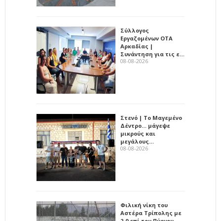
Σύλλογος
Εργαζομένων ΟΤΑ
Αρκαδίας |
Συνάντηση για τις ε…
08-08-2026
Στενό | Το Μαγεμένο
Δέντρο… μάγεψε
μικρούς και
μεγάλους…
08-08-2026
Φιλική νίκη του
Αστέρα Τρίπολης με
2-0 επί του Πύργου