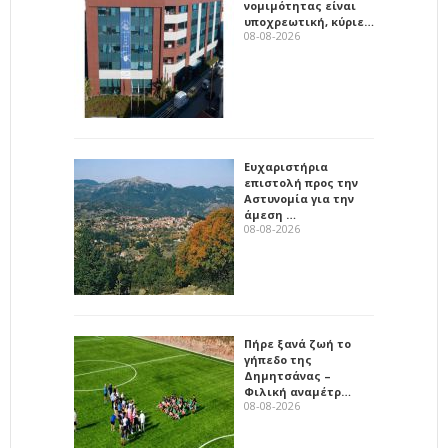
νομιμότητας είναι
υποχρεωτική, κύριε…
08-08-2026
Ευχαριστήρια
επιστολή προς την
Αστυνομία για την
άμεση …
08-08-2026
Πήρε ξανά ζωή το
γήπεδο της
Δημητσάνας –
Φιλική αναμέτρ…
08-08-2026