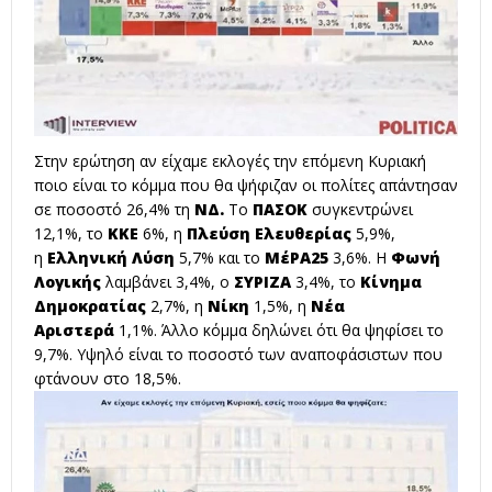
Στην ερώτηση αν είχαμε εκλογές την επόμενη Κυριακή
ποιο είναι το κόμμα που θα ψήφιζαν οι πολίτες απάντησαν
σε ποσοστό 26,4% τη
ΝΔ.
Το
ΠΑΣΟΚ
συγκεντρώνει
12,1%, το
ΚΚΕ
6%, η
Πλεύση Ελευθερίας
5,9%,
η
Ελληνική Λύση
5,7% και το
ΜέΡΑ25
3,6%. Η
Φωνή
Λογικής
λαμβάνει 3,4%, ο
ΣΥΡΙΖΑ
3,4%, το
Κίνημα
Δημοκρατίας
2,7%, η
Νίκη
1,5%, η
Νέα
Αριστερά
1,1%. Άλλο κόμμα δηλώνει ότι θα ψηφίσει το
9,7%. Υψηλό είναι το ποσοστό των αναποφάσιστων που
φτάνουν στο 18,5%.