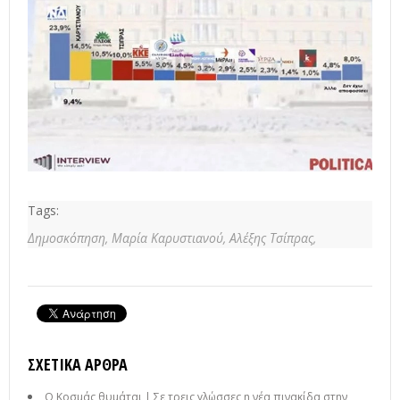
Tags:
Δημοσκόπηση,
Μαρία Καρυστιανού,
Αλέξης Τσίπρας,
ΣΧΕΤΙΚΆ ΆΡΘΡΑ
Ο Κοσμάς θυμάται | Σε τρεις γλώσσες η νέα πινακίδα στην