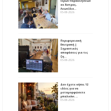
Ιερών Παρακλήσεων
σε Άστρος,
Λεωνίδιο…
05-08-2026
Περιφερειακή
Επιτροπή |
Σημαντικές
αποφάσεις για τις
ζη…
05-08-2026
Δεν έχετε κήπο; 12
ιδέες για να
μεταμορφώσετε
μπαλκόνι …
05-08-2026