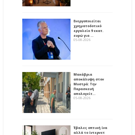
Ενεργοποιείται
χρηματοδοτικό
εργαλείο 9 εκατ.
ευρώ για …
05-08-2026
Μακάβρια
αποκάλυψη στον
Μυστρά: Την
Παρασκευή
απολογείτ…
05-08-2026
Έβαλες οπτική ίνα
αλλά το ίντερνετ