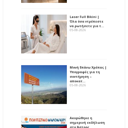
Laser Full Bikini |
Όλα όσα ντρέπεστε
να ρωτήσετε για τ…
05-08-2026
Μονή Επάνω Χρέπας |
Υπογραφές για τη
συντήρηση –
αποκατ…
05-08-2026
Ακυρώθηκε η
σημερινή εκδήλωση
στο Άστρος