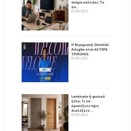
ακόμα κολλάει; Το
συ…
05-08-2026
Η Νιγηριανή Olamide
Adugbe στον ΑΣΤΕΡΑ
ΤΡΙΠΟΛΗΣ
05-08-2026
Laminate ή φυσικό
ξύλο; Τι να
προσέξετε πριν
διαλέξετε …
05-08-2026