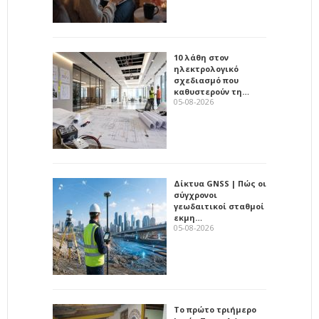
10 λάθη στον
ηλεκτρολογικό
σχεδιασμό που
καθυστερούν τη…
05-08-2026
Δίκτυα GNSS | Πώς οι
σύγχρονοι
γεωδαιτικοί σταθμοί
εκμη…
05-08-2026
Το πρώτο τριήμερο