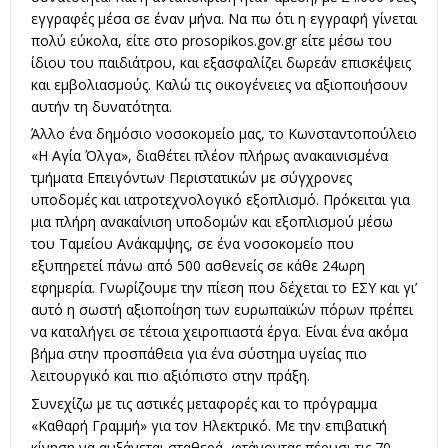
εγγραφές μέσα σε έναν μήνα. Να πω ότι η εγγραφή γίνεται
πολύ εύκολα, είτε στο prosopikos.gov.gr είτε μέσω του
ίδιου του παιδιάτρου, και εξασφαλίζει δωρεάν επισκέψεις
και εμβολιασμούς. Καλώ τις οικογένειες να αξιοποιήσουν
αυτήν τη δυνατότητα.
Άλλο ένα δημόσιο νοσοκομείο μας, το Κωνσταντοπούλειο
«Η Αγία Όλγα», διαθέτει πλέον πλήρως ανακαινισμένα
τμήματα Επειγόντων Περιστατικών με σύγχρονες
υποδομές και ιατροτεχνολογικό εξοπλισμό. Πρόκειται για
μια πλήρη ανακαίνιση υποδομών και εξοπλισμού μέσω
του Ταμείου Ανάκαμψης, σε ένα νοσοκομείο που
εξυπηρετεί πάνω από 500 ασθενείς σε κάθε 24ωρη
εφημερία. Γνωρίζουμε την πίεση που δέχεται το ΕΣΥ και γι’
αυτό η σωστή αξιοποίηση των ευρωπαϊκών πόρων πρέπει
να καταλήγει σε τέτοια χειροπιαστά έργα. Είναι ένα ακόμα
βήμα στην προσπάθεια για ένα σύστημα υγείας πιο
λειτουργικό και πιο αξιόπιστο στην πράξη.
Συνεχίζω με τις αστικές μεταφορές και το πρόγραμμα
«Καθαρή Γραμμή» για τον Ηλεκτρικό. Με την επιβατική
κίνηση να αυξάνεται σταθερά, φτάνοντας πέρυσι τις 70