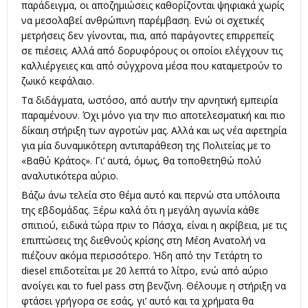
παράδειγμα, οι αποζημιώσεις καθορίζονται ψηφιακά χωρίς
να μεσολαβεί ανθρώπινη παρέμβαση. Ενώ οι σχετικές
μετρήσεις δεν γίνονται, πια, από παράγοντες επιρρεπείς
σε πιέσεις. Αλλά από δορυφόρους οι οποίοι ελέγχουν τις
καλλιέργειες και από σύγχρονα μέσα που καταμετρούν το
ζωικό κεφάλαιο.
Τα διδάγματα, ωστόσο, από αυτήν την αρνητική εμπειρία
παραμένουν. Όχι μόνο για την πιο αποτελεσματική και πιο
δίκαιη στήριξη των αγροτών μας. Αλλά και ως νέα αφετηρία
για μία δυναμικότερη αντιπαράθεση της Πολιτείας με το
«Βαθύ Κράτος». Γι’ αυτά, όμως, θα τοποθετηθώ πολύ
αναλυτικότερα αύριο.
Βάζω άνω τελεία στο θέμα αυτό και περνώ στα υπόλοιπα
της εβδομάδας. Ξέρω καλά ότι η μεγάλη αγωνία κάθε
σπιτιού, ειδικά τώρα πριν το Πάσχα, είναι η ακρίβεια, με τις
επιπτώσεις της διεθνούς κρίσης στη Μέση Ανατολή να
πιέζουν ακόμα περισσότερο. Ήδη από την Τετάρτη το
diesel επιδοτείται με 20 λεπτά το λίτρο, ενώ από αύριο
ανοίγει και το fuel pass στη βενζίνη. Θέλουμε η στήριξη να
φτάσει γρήγορα σε εσάς, γι’ αυτό και τα χρήματα θα