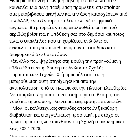
Είναι μια αυτονόητη κίνηση σεβασμού απέναντι στην
κοινωνία. Μια άλλη παρέμβαση προβλέπει απλοποίηση
στις μεταβιβάσεις ακινήτων και την άρση κατασχέσεων από
την ΑΑΔΕ, ενώ δίνουμε σε όλους ένα νέο ψηφιακό
εργαλείο: θα μπορείτε να παρακολουθείτε online πού
ακριβώς βρίσκεται η υπόθεσή σας στο δημόσιο και ποιος
είναι ο υπάλληλος που τη χειρίζεται, ενώ όλες οι
εγκύκλιοι υποχρεωτικά θα αναρτώνται στο διαδίκτυο,
διαφορετικά δεν θα ισχύουν.
Κάτι άλλο που ψηφίστηκε στη Βουλή την προηγούμενη
εβδομάδα είναι η ίδρυση της Ανώτατης Σχολής
Παραστατικών Τεχνών. Χαίρομαι μάλιστα που η
μεταρρύθμιση αυτή στηρίχθηκε και από την
αντιπολίτευση, από το ΠΑΣΟΚ και την Πλεύση Ελευθερίας.
Με το πρώτο δημόσιο πανεπιστήμιο για το θέατρο, τον
χορό και τη μουσική, κλείνει μια εκκρεμότητα δεκαετιών.
Πλέον, οι καλλιτεχνικές σπουδές αποκτούν ξεκάθαρη
διαβάθμιση και επαγγελματική προοπτική, με στόχο οι
πρώτοι φοιτητές να εισαχθούν στη Σχολή το ακαδημαϊκό
έτος 2027-2028.
Μια χρηστική υπενθύμιση για τους νεότερους που με