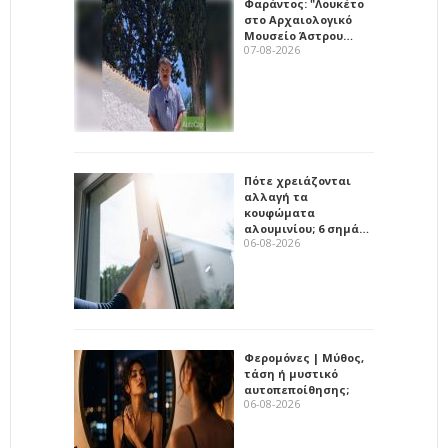
Φαράντος: "Λουκέτο
στο Αρχαιολογικό
Μουσείο Άστρου…
07-08-2026
Πότε χρειάζονται
αλλαγή τα
κουφώματα
αλουμινίου; 6 σημά…
06-08-2026
Φερομόνες | Μύθος,
τάση ή μυστικό
αυτοπεποίθησης;
06-08-2026