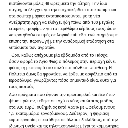
πιστώνονται μόλις 48 ώρες μετά την αίτηση. Την ίδια
στιγμή, οι έλεγχοι για την αισχροκέρδεια στα καύσιμα και
στα σούπερ μάρκετ εντατικοποιούνται, με τη νέα
Ανεξάρτητη Αρχή να ελέγχει ήδη πάνω από 100 μεγάλες
εταιρείες τροφίμων για το περιθώριο κέρδους τους, ώστε
να κρατηθούν οι τιμές σε λογικά επίπεδα, ενώ στηρίζουμε
επίσης την παραγωγή με την αναδρομική επιδότηση στα
λιπάσματα των αγροτών.
Τώρα, καθώς απέχουμε μία εβδομάδα από το Πάσχα,
όσον αφορά το Άγιο Φως: ο πόλεμος στην περιοχή κάνει
φέτος τη μεταφορά του πολύ πιο σύνθετη υπόθεση. Η
Πολιτεία όμως θα φροντίσει να έρθει με ασφάλεια από τα
Ιεροσόλυμα, γνωρίζοντας πόσο σημαντικό είναι αυτό για
τους πιστούς.
Δύο πράγματα που έγιναν την πρωταπριλιά και δεν ήταν
ψέμα: πρώτον, τέθηκε σε ισχύ ο νέος κατώτατος μισθός
στα 920 ευρώ, αυξημένος κατά 4,55% με ωφελούμενους
1,5 εκατομμύριο εργαζόμενους. Δεύτερον, η ψηφιακή
κάρτα εργασίας επεκτάθηκε σε άλλους 8 κλάδους, από την
ιδιωτική υγεία και τις τηλεπικοινωνίες μέχρι τα κομμωτήρια