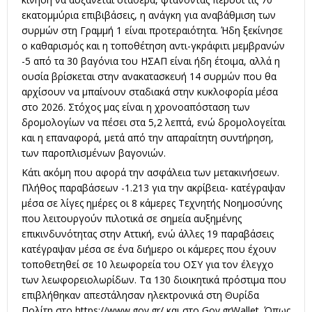
εκατομμύρια επιβιβάσεις, η ανάγκη για αναβάθμιση των
συρμών στη Γραμμή 1 είναι προτεραιότητα. Ήδη ξεκίνησε
ο καθαρισμός και η τοποθέτηση αντι-γκράφιτι μεμβρανών
-5 από τα 30 βαγόνια του ΗΣΑΠ είναι ήδη έτοιμα, αλλά η
ουσία βρίσκεται στην ανακατασκευή 14 συρμών που θα
αρχίσουν να μπαίνουν σταδιακά στην κυκλοφορία μέσα
στο 2026. Στόχος μας είναι η χρονοαπόσταση των
δρομολογίων να πέσει στα 5,2 λεπτά, ενώ δρομολογείται
και η επαναφορά, μετά από την απαραίτητη συντήρηση,
των παροπλισμένων βαγονιών.
Κάτι ακόμη που αφορά την ασφάλεια των μετακινήσεων.
Πλήθος παραβάσεων -1.213 για την ακρίβεια- κατέγραψαν
μέσα σε λίγες ημέρες οι 8 κάμερες Τεχνητής Νοημοσύνης
που λειτουργούν πιλοτικά σε σημεία αυξημένης
επικινδυνότητας στην Αττική, ενώ άλλες 19 παραβάσεις
κατέγραψαν μέσα σε ένα διήμερο οι κάμερες που έχουν
τοποθετηθεί σε 10 λεωφορεία του ΟΣΥ για τον έλεγχο
των λεωφορειολωρίδων. Τα 130 διοικητικά πρόστιμα που
επιβλήθηκαν απεστάλησαν ηλεκτρονικά στη Θυρίδα
Πολίτη στο
https://www.gov.gr/
και στο Gov.grWallet. Όπως