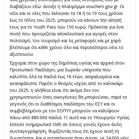
διαβάζουν εδώ: άνοιξε η πλατφόρμα vouchers.gov.gr. Οι
νέοι και οι νέες που έκλεισαν τα 18 ή τα 19 τους χρόνια
έως το τέλος του 2025, μπορούν να κάνουν την αίτησή
τους για το Youth Pass των 150 ευρώ. Πρόκειται για ένα
ποσό που προορίζεται αποκλειστικά για αγορές στον
πολιτισμό, τον τουρισμό και τις μεταφορές και με χαρά
βλέπουμε ότι κάθε χρόνο όλο και περισσότεροι νέοι το
αξιοποιούν.
Έρχομαι στον χώρο της δημόσιας υγείας και αρχικά στον
Προσωπικό Παιδίατρο, μια δωρεάν υπηρεσία που
καλύπτει όλα τα παιδιά έως 16 ετών, ασφαλισμένα και
ανασφάλιστα. Παρότι ο θεσμός ισχύει από το καλοκαίρι
του 2025, η αλήθεια είναι ότι ακόμα δεν τον
χρησιμοποιούν όσες οικογένειες θα μπορούσαν, παρά το
γεγονός ότι οι διαθέσιμοι παιδίατροι του ΕΣΥ και οι
συμβεβλημένοι με τον ΕΟΠΥΥ μπορούν να καλύψουν
πάνω από 880.000 παιδιά. Γι’ αυτό και το Υπουργείο Υγείας
έστειλε ενημερωτικά SMS σε όσους γονείς έχουν άυλη
συνταγογράφηση, θυμίζοντάς τους ότι έχουν αυτή τη
δυνατότητα. Και η ανταπόκριση ήταν άμεση, με 24.000 νέες