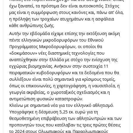
έχω ξαναπεί, τα πρόστιμα δεν είναι αυτοσκοπός. Στόχος
μας είναι η συμμόρφωση στους κανόνες και, πάνω απ’ όλα,
η πρόληψη των τροχαίων ατυχημάτων και η ασφάλεια
κάθε ανθρώπινης ζωής.
Αυτήν την εβδομάδα είχαμε επίσης την εκτόξευση ακόμη
πέντε ελληνικών μικροδορυφόρων του Εθνικού
Προγράμματος Μικροδορυφόρων, οι οποίοι θα
«δοκιμάσουν» νέες διαστημικές τεχνολογίες που
αναπτύχθηκαν στην Ελλάδα με στόχο την ενίσχυση της
εγχώριας βιομηχανίας. Ανήκουν στην συστοιχία 11
πειραματικών κυβοδορυφόρων και τα δεδομένα που θα
συλλέξουν είναι πολύ σημαντικά για κρίσιμους τομείς,
όπως οι επικοινωνίες, η χαρτογράφηση, η ναυσιπλοΐα, η
γεωργία ακριβείας, ο χωροταξικός σχεδιασμός και η
αντιμετώπιση φυσικών καταστροφών.
Κλείνω με σημαντικά νέα για τον ελληνικό αθλητισμό.
Υπογράφηκε η δέσμευση 5,25 εκ. ευρώ για τη
θεσμοθετημένη επιβράβευση των αθλητών/τριών και των
προπονητών τους που κατέλαβαν τις τρεις πρώτες θέσεις
το 2024 στους Ολυμπιακούς και Παραολυμπιακούς