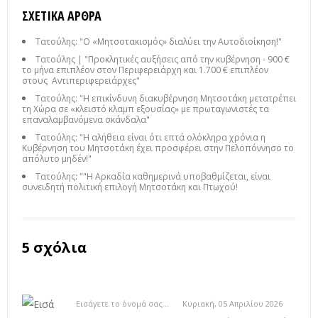
ΣΧΕΤΙΚΆ ΆΡΘΡΑ
Τατούλης: "Ο «Μητσοτακισμός» διαλύει την Αυτοδιοίκηση!"
Τατούλης | "Προκλητικές αυξήσεις από την κυβέρνηση - 900 €
το μήνα επιπλέον στον Περιφερειάρχη και 1.700 € επιπλέον
στους Αντιπεριφερειάρχες"
Τατούλης: "Η επικίνδυνη διακυβέρνηση Μητσοτάκη μετατρέπει
τη Χώρα σε «κλειστό κλαμπ εξουσίας» με πρωταγωνιστές τα
επαναλαμβανόμενα σκάνδαλα"
Τατούλης: "Η αλήθεια είναι ότι επτά ολόκληρα χρόνια η
Κυβέρνηση του Μητσοτάκη έχει προσφέρει στην Πελοπόννησο το
απόλυτο μηδέν!"
Τατούλης: ""Η Αρκαδία καθημερινά υποβαθμίζεται, είναι
συνειδητή πολιτική επιλογή Μητσοτάκη και Πτωχού!
5 σχόλια
Εισάγετε το όνομά σας...
Κυριακή, 05 Απριλίου 2026