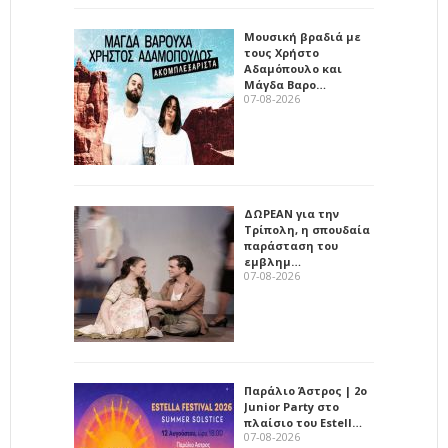
Μουσική βραδιά με
τους Χρήστο
Αδαμόπουλο και
Μάγδα Βαρο…
07-08-2026
ΔΩΡΕΑΝ για την
Τρίπολη, η σπουδαία
παράσταση του
εμβλημ…
07-08-2026
Παράλιο Άστρος | 2ο
Junior Party στο
πλαίσιο του Estell…
07-08-2026