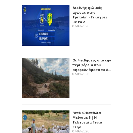
Διεθνής φιλικός
αγώνας στην
Τρίπολη - Τι ισχύει
με τα ε…
07-08-2026
Οι 4 ειδήσεις από την
περιφέρεια που
αφορούν άμεσα το Λ…
07-08-2026
"Από 40 Κοπάδια
Μείναμε 5 | Η
Τελευταία Γενιά
Κτην…
07-08-2026