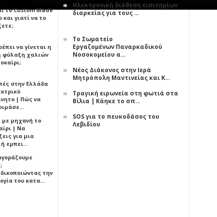
Ηλεκτρονική διάθεση εισιτηρίων
αι το Custom Made
διαρκείας για τους …
 και γιατί να το
ξετε;
Το Σωματείο
Εργαζομένων Παναρκαδικού
έπει να γίνεται η
Νοσοκομείου α…
 φύλαξη χαλιών
οκαίρι;
Νέος Διάκονος στην Ιερά
Μητρόπολη Μαντινείας και Κ…
πές στην Ελλάδα
εκτρικό
Τραγική ειρωνεία στη φωτιά στα
ίνητο | Πώς να
Βίλια | Κάηκε το σπ…
οιμάσε…
SOS για το πευκοδάσος του
ι με μηχανή το
Λεβιδίου
αίρι | Να
εις για μια
ή εμπει…
 αγοράζουμε
;
δικοποιώντας την
ογία του κατα…