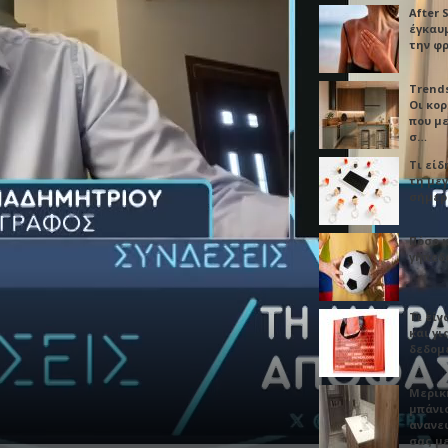
After 
έγκαυμ
την φ
Trends
Οι κο
που μ
σ…
Τι είδ
τη με
σήμερ
Πόσο 
γήπεδο
Τι είν
και γι
δεδομ
Μερικ
μπάνιο
ανανε
σας μ