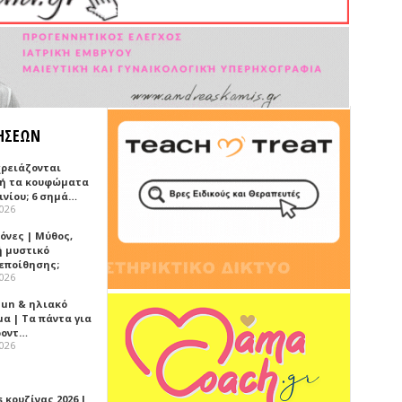
ΗΣΕΩΝ
χρειάζονται
ή τα κουφώματα
ινίου; 6 σημά…
2026
όνες | Μύθος,
ή μυστικό
εποίθησης;
2026
Sun & ηλιακό
α | Τα πάντα για
ροντ…
2026
 κουζίνας 2026 |