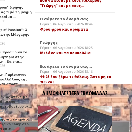
Εσύ να είσαι με τους πολέμους
"Γιώργη" και με τους…
τροπή Ειρήνης
ίας τιμά τη μνήμη
ιροσίμα …
Εισάγετε το όνομά σας...
2026
Πέμπτη, 06 Αυγούστου 2026 18:44
Φρου φρου και αρώματα
gs of Passion": Ο
ιώτης Μάργαρης
Γιώργης
2026
Πέμπτη, 06 Αυγούστου 2026 18:25
ει προσωρινά το
Μιλάνε και τα κουκούδια
βητήριο στην
λη - Θα επα…
2026
Εισάγετε το όνομά σας...
Πέμπτη, 06 Αυγούστου 2026 18:16
λη: Παρίσταναν
11:25 Εσυ ξέρω τι θέλεις. Άντε μη το
υπαλλήλους της
πω και…
 και αποσπ…
2026
ΔΗΜΟΦΙΛΕΣΤΕΡΑ ΕΒΔΟΜΑΔΑΣ
φάνιος απένειμε
ίκιο του
πρεσβυτέρου στ…
2026
μης για το πρώτο
αιρινό Camp στο
«Η επιτ…