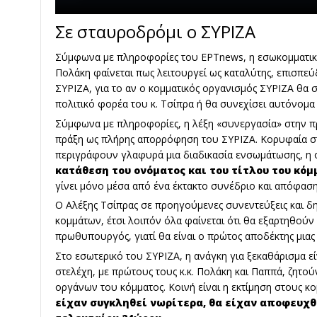
Σε σταυροδρόμι ο ΣΥΡΙΖΑ
Σύμφωνα με πληροφορίες του ΕΡΤnews, η εσωκομματική
Πολάκη φαίνεται πως λειτουργεί ως καταλύτης, επισπεύ
ΣΥΡΙΖΑ, για το αν ο κομματικός οργανισμός ΣΥΡΙΖΑ θα 
πολιτικό φορέα του κ. Τσίπρα ή θα συνεχίσει αυτόνομα
Σύμφωνα με πληροφορίες, η λέξη «συνεργασία» στην π
πράξη ως πλήρης απορρόφηση του ΣΥΡΙΖΑ. Κορυφαία στ
περιγράφουν γλαφυρά μια διαδικασία ενσωμάτωσης, η 
κατάθεση του ονόματος και του τίτλου του κόμ
γίνει μόνο μέσα από ένα έκτακτο συνέδριο και απόφασ
Ο Αλέξης Τσίπρας σε προηγούμενες συνεντεύξεις και δηλ
κομμάτων, έτσι λοιπόν όλα φαίνεται ότι θα εξαρτηθούν
πρωθυπουργός, γιατί θα είναι ο πρώτος αποδέκτης μιας 
Στο εσωτερικό του ΣΥΡΙΖΑ, η ανάγκη για ξεκαθάρισμα 
στελέχη, με πρώτους τους κ.κ. Πολάκη και Παππά, ζητο
οργάνων του κόμματος. Κοινή είναι η εκτίμηση στους κ
είχαν συγκληθεί νωρίτερα, θα είχαν αποφευχθε