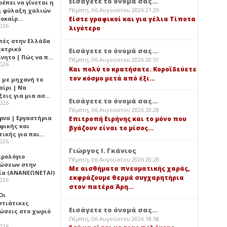
Εισάγετε το όνομά σας...
έπει να γίνεται η
Πέμπτη, 06 Αυγούστου 2026 21:29
 φύλαξη χαλιών
λοκαίρ…
Είστε γραφικοί και για γέλια Τίποτα
2026
λιγότερο
πές στην Ελλάδα
εκτρικό
Εισάγετε το όνομά σας...
ίνητο | Πώς να π…
Πέμπτη, 06 Αυγούστου 2026 20:51
2026
Και πολύ το κρατήσατε. Κοροϊδεύετε
τον κόσμο μετά από έξι…
ι με μηχανή το
αίρι | Να
ξεις για μια ασ…
Εισάγετε το όνομά σας...
2026
Πέμπτη, 06 Αυγούστου 2026 20:28
ρνα | Εργαστήρια
Επιτροπή Ειρήνης και το μόνο που
φικής και
βγάζουν είναι το μίσος…
τικής για παι…
2026
Γιώργος Ι. Γκάνιος
ερολόγιο
Πέμπτη, 06 Αυγούστου 2026 20:28
ώσεων στην
Με αισθήματα πνευματικής χαράς,
ία (ΑΝΑΝΕΩΝΕΤΑΙ)
εκφράζουμε θερμά συγχαρητήρια
2026
στον πατέρα Άρη…
 Οι
στιάτικες
Εισάγετε το όνομά σας...
ώσεις στο χωριό
Πέμπτη, 06 Αυγούστου 2026 18:58
2026