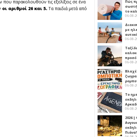
ν που παρακολουθούν τις εξελίξεις σε ένα
Πώς πρ
σωστή
ν
οι αριθμοί 26 και 5.
Τα παιδιά μετά από
το κα
06-08-
Διακο
με ηλ
αυτοκ
06-08-
Ταξίδ
καλοκ
προσέ
06-08-
Βλαχέ
ζωγρα
ρομπο
06-08-
Το ημ
εκδηλ
Αρκαδ
06-08-
2026 |
Αυγου
εκδηλ
Πιάνα!
06-08-