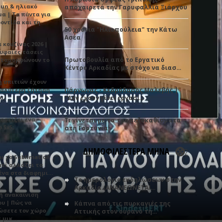
Sun & ηλιακό
αποχαιρετά την Γαρυφαλλιά Ξιάρχου
α | Τα πάντα για
ροντίδα και τη…
50 χρόνια "Ηλιοπούλεια" την Κάτω
Ασέα
 κουζίνας 2026 |
ρυφαίες τάσεις
Πρωτοβουλία από το Εργατικό
εταμορφώνουν το
Κέντρο Αρκαδίας με στόχο να διασ…
η σπιτιών έχουν
γαλύτερη ζήτηση
Πάρνωνας - Κεδρόδασος Μαλεβής |
α;
"Δεν έχουν γίνει εργασί…
κοστίζει ένα
Τι γίνεται με τα τραπεζοκαθίσματα
 5x5;
στη Γορτυνία;
ΔΗΜΟΦΙΛΕΣΤΕΡΑ ΜΗΝΑ
αι το Sublimation
ατί αλλάζει τα
ένα στα διαφημι…
Το ημερολόγιο εκδηλώσεων στην
Αρκαδία (ΑΝΑΝΕΩΝΕΤΑΙ…
ή ανακαίνιση
υ | Πώς να
Κάπνα από τις πυρκαγιές της
ώσετε τον χώρο
Αττικής στον ουρανό τη…
ε μικ…