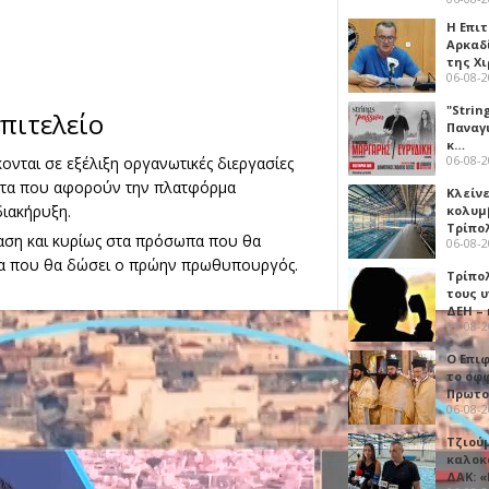
Η Επι
Αρκαδ
της Χ
06-08-
"Strin
πιτελείο
Παναγ
κ…
06-08-
ονται σε εξέλιξη οργανωτικές διεργασίες
ματα που αφορούν την πλατφόρμα
Κλείν
διακήρυξη.
κολυμ
Τρίπο
αση και κυρίως στα πρόσωπα που θα
06-08-
γμα που θα δώσει ο πρώην πρωθυπουργός.
Τρίπο
τους 
ΔΕΗ –
06-08-
Ο Επι
το οφφ
Πρωτο
06-08-
Τζιού
καλοκ
ΔΑΚ: 