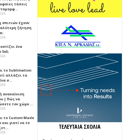
ρυφαίες τάσεις
εταμορφ…
2026
η σπιτιών έχουν
γαλύτερη ζήτηση
α;
2026
κοστίζει ένα
 5x5;
2026
αι το Sublimation
ατί αλλάζει τα
ένα σ…
2026
ή ανακαίνιση
υ | Πώς να
ώσετε τον χώρο …
2026
αι το Custom Made
 και γιατί να το
ΤΕΛΕΥΤΑΙΑ ΣΧΟΛΙΑ
ξετ…
2026