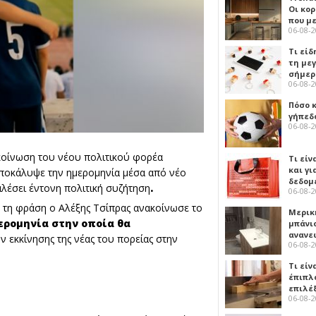
Οι κο
που μ
06-08-
Τι είδ
τη με
σήμερ
06-08-
Πόσο 
γήπεδο
06-08-
κοίνωση του νέου πολιτικού φορέα
Τι είν
και γι
ποκάλυψε την ημερομηνία μέσα από νέο
δεδομ
αλέσει έντονη πολιτική συζήτηση
.
06-08-
ή τη φράση ο Αλέξης Τσίπρας ανακοίνωσε το
Μερικ
ερομηνία στην οποία θα
μπάνιο
ανανε
 εκκίνησης της νέας του πορείας στην
06-08-
Τι είν
έπιπλο
επιλέ
06-08-