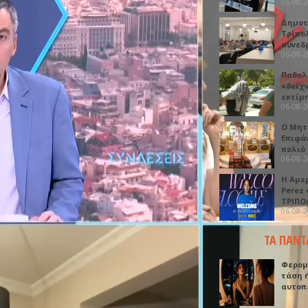
06-08-
Δημοτ
Τρίπο
συνεδ
06-08-
Παθολ
«δείχ
εκτίμ
06-08-
Ο Μητ
Επιφά
πολιό
06-08-
Η Αμε
Perez
ΤΡΙΠΟ
06-08-
ΤΑ ΠΑΝΤ
Φερομ
τάση 
αυτοπ