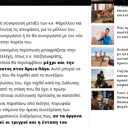
Τι είν
έπιπλο
επιλέ
 σύγκρουση μεταξύ των κ.κ. Φάμελλου και
Πώς πρ
δοντας τις αποφάσεις για το μέλλον του
σωστή
συνεργαστεί ή δε θα συνεργαστεί με τον νέο
το καλ
 στην πορεία του.
ροκειμένη περίπτωση μεταφράζεται στην
Διακο
με ηλ
ελέχη, όπως ο κ. Χατζησωκράτης,
αυτοκ
οποία θα περιλαμβάνει
μέχρι και την
προετ
ματος στον Άρειο Πάγο.
Αυτό μπορεί να
Ταξίδ
η που θα ληφθεί από το συνέδριο.
καλοκ
προσέξ
ώσεις του, είχε ταχθεί κατά της διάλυσης
ασφαλ
 από τη στάση που θα έχει ο πρώην
Γιατί
τέτοιας συλλογικής πρότασης αν κατατεθεί.
Online
Αποκω
είναι παραπάνω από έκδηλη. Κορυφαία
ψυχολ
ύν επίμονα την άμεση συνεδρίαση των
ομματικούς διαδρόμους πως,
αν τα όργανα
ί οι τριγμοί και η ένταση του