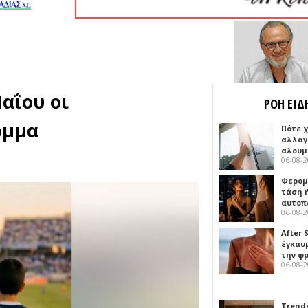
Μαΐου οι
ΡΟΗ ΕΙΔ
όμμα
Πότε 
αλλαγ
αλουμ
06-08-
Φερομ
τάση 
αυτοπ
06-08-
After 
έγκαυμ
την φ
06-08-
Trends