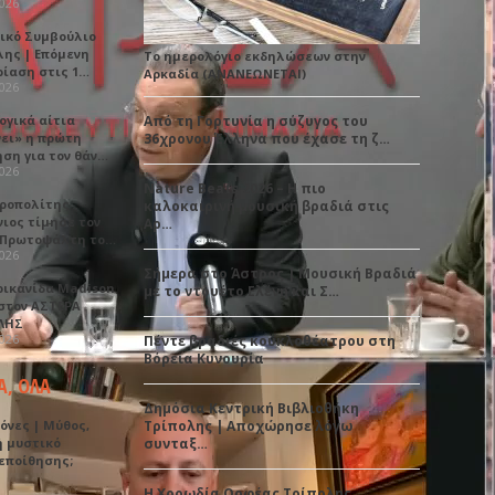
2026
ικό Συμβούλιο
λης | Επόμενη
Το ημερολόγιο εκδηλώσεων στην
ρίαση στις 1…
Αρκαδία (ΑΝΑΝΕΩΝΕΤΑΙ)
2026
ογικά αίτια
Από τη Γορτυνία η σύζυγος του
νει» η πρώτη
36χρονου Έλληνα που έχασε τη ζ…
ηση για τον θάν…
2026
Nature Beats 2026 – Η πιο
ροπολίτης
καλοκαιρινή μουσική βραδιά στις
νιος τίμησε τον
Αρ…
 Πρωτοψάλτη το…
2026
Σήμερα στο Άστρος | Μουσική Βραδιά
ρικανίδα Madison
με το ντουέτο Ελένη και Σ…
 στον ΑΣΤΕΡΑ
ΛΗΣ
2026
Πέντε βραδιές κουκλοθέατρου στη
Βόρεια Κυνουρία
Α, ΟΛΑ
Δημόσια Κεντρική Βιβλιοθήκη
όνες | Μύθος,
Τρίπολης | Αποχώρησε λόγω
ή μυστικό
συνταξ…
εποίθησης;
Η Χορωδία Ορφέας Τρίπολης