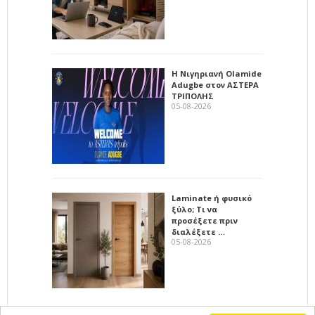
Η Νιγηριανή Olamide
Adugbe στον ΑΣΤΕΡΑ
ΤΡΙΠΟΛΗΣ
05-08-2026
Laminate ή φυσικό
ξύλο; Τι να
προσέξετε πριν
διαλέξετε …
05-08-2026