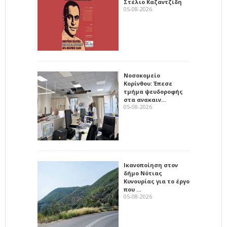
Στέλιο Καζαντζίδη
05-08-2026
Νοσοκομείο
Κορίνθου: Έπεσε
τμήμα ψευδοροφής
στα ανακαιν…
05-08-2026
Ικανοποίηση στον
δήμο Νότιας
Κυνουρίας για το έργο
που …
05-08-2026