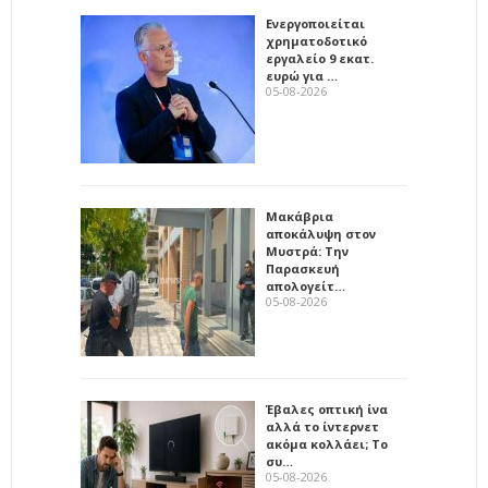
Ενεργοποιείται
χρηματοδοτικό
εργαλείο 9 εκατ.
ευρώ για …
05-08-2026
Μακάβρια
αποκάλυψη στον
Μυστρά: Την
Παρασκευή
απολογείτ…
05-08-2026
Έβαλες οπτική ίνα
αλλά το ίντερνετ
ακόμα κολλάει; Το
συ…
05-08-2026