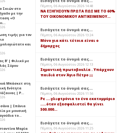
Εισάγετε το όνομά σας...
2026
Πέμπτη, 06 Αυγούστου 2026 14:48
ο Σκιών στο
ΝΑ ΕΞΗΓΗΣΟΥΝ ΠΡΩΤΑ ΠΩΣ ΜΕ ΤΟ 60%
ήγαδο με την
ΤΟΥ ΟΙΚΟΝΟΜΙΚΟΥ ΑΝΤΙΚΕΙΜΕΝΟΥ…
ταση «Ο
κι…
2026
Εισάγετε το όνομά σας...
ωση τιμής για τον
Πέμπτη, 06 Αυγούστου 2026 13:24
νιο
Μόνο για κάτι τέτοια είναι ο
ιμολογιώτατο και
δήμαρχος
2026
Εισάγετε το όνομά σας...
ς Β' | Φιλικό με
Πέμπτη, 06 Αυγούστου 2026 12:13
λλάς Σύρου
Σημαντική πρωτοβουλία . Υπάρχουν
2026
παιδιά στον Άγιο Πέτρο ;;;
ουά Μπάσκετ στη
Εισάγετε το όνομά σας...
ική Ενότητα
βάζαινας | Ρ…
Πέμπτη, 06 Αυγούστου 2026 11:56
2026
Ρε ....γλιφτρόνια το ένα εκατομμύριο
.....όταν εξασφαλιστεί θα γίνει
σάνα | Σπάνια
500.000…
λία με μουσική
ραγούδια το…
2026
Εισάγετε το όνομά σας...
Πέμπτη, 06 Αυγούστου 2026 11:25
σταντίνα Μαρία