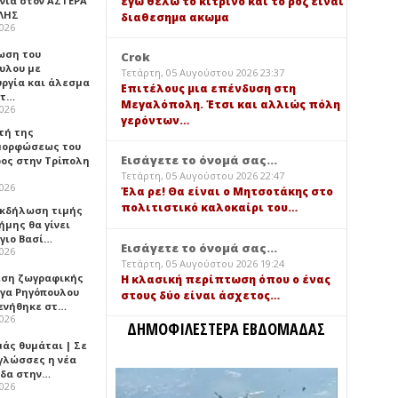
εγω θελω το κιτρινο και το ροζ ειναι
νιά στον ΑΣΤΕΡΑ
ΛΗΣ
διαθεσημα ακωμα
2026
ωση του
Crok
υλου με
Τετάρτη, 05 Αυγούστου 2026 23:37
υργία και άλεσμα
Επιτέλους μια επένδυση στη
ίτ…
Μεγαλόπολη. Έτσι και αλλιώς πόλη
2026
γερόντων…
τή της
ορφώσεως του
Εισάγετε το όνομά σας...
ος στην Τρίπολη
Τετάρτη, 05 Αυγούστου 2026 22:47
2026
Έλα ρε! Θα είναι ο Μητσοτάκης στο
πολιτιστικό καλοκαίρι του…
 Εκδήλωση τιμής
ήμης θα γίνει
Άγιο Βασί…
Εισάγετε το όνομά σας...
2026
Τετάρτη, 05 Αυγούστου 2026 19:24
εση ζωγραφικής
Η κλασική περίπτωση όπου ο ένας
ήγα Ρηγόπουλου
στους δύο είναι άσχετος…
ενήθηκε στ…
2026
ΔΗΜΟΦΙΛΕΣΤΕΡΑ ΕΒΔΟΜΑΔΑΣ
μάς θυμάται | Σε
 γλώσσες η νέα
ίδα στην…
2026