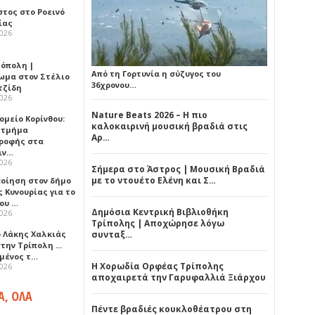
στος στο Ροεινό
ίας
2026
όπολη |
Από τη Γορτυνία η σύζυγος του
ωμα στον Στέλιο
36χρονου…
τζίδη
2026
Nature Beats 2026 – Η πιο
ομείο Κορίνθου:
καλοκαιρινή μουσική βραδιά στις
 τμήμα
Αρ…
ροφής στα
ιν…
2026
Σήμερα στο Άστρος | Μουσική Βραδιά
με το ντουέτο Ελένη και Σ…
ποίηση στον δήμο
 Κυνουρίας για το
που …
Δημόσια Κεντρική Βιβλιοθήκη
2026
Τρίπολης | Αποχώρησε λόγω
ο Λάκης Χαλκιάς
συνταξ…
την Τρίπολη ...
μένος τ…
Η Χορωδία Ορφέας Τρίπολης
2026
αποχαιρετά την Γαρυφαλλιά Ξιάρχου
Α, ΟΛΑ
Πέντε βραδιές κουκλοθέατρου στη