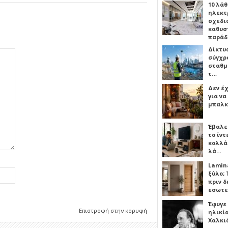
10 λάθ
ηλεκτ
σχεδι
καθυσ
παρά
Δίκτυ
σύγχρ
σταθμ
τ…
Δεν έχ
για ν
μπαλκ
Έβαλε
το ίν
κολλά
λά…
Lamin
ξύλο; 
πριν 
εσωτε
Έφυγε
Επιστροφή στην κορυφή
ηλικία
Χαλκι