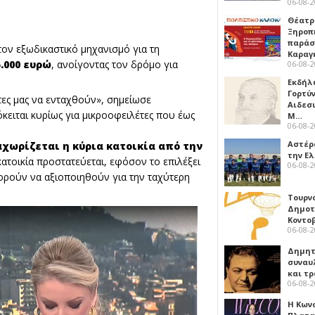
06-08-
Θέατρ
Ξηροπ
παράσ
τον εξωδικαστικό μηχανισμό για τη
Καραγ
5.000 ευρώ
, ανοίγοντας τον δρόμο για
06-08-
Εκδήλ
Γορτύ
ες μας να ενταχθούν», σημείωσε
Αιδεσ
κειται κυρίως για μικροοφειλέτες που έως
Μ…
06-08-
Αστέρα
αχωρίζεται η κύρια κατοικία από την
την Ε
κατοικία προστατεύεται, εφόσον το επιλέξει
06-08-
ορούν να αξιοποιηθούν για την ταχύτερη
Τουρν
Δημοτ
Κοντο
06-08-
Δημητ
συναυ
και τ
06-08-
Η Κων