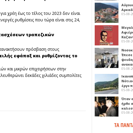
Αύγου
Αρκαδ
ια χρέη έως το τέλος του 2023 δεν είναι
05-08-
νεργές ρυθμίσεις που τώρα είναι στις 24,
Μεγαλ
Αφιέρ
τασχέσεων τραπεζικών
Καζαν
05-08-
επανακτήσουν πρόσβαση στους
Νοσοκ
Έπεσε
ειλής εφάπαξ και ρυθμίζοντας το
ψευδο
ανακα
ιών και μικρών επιχειρήσεων στην
05-08-
ελευθερώνει δεκάδες χιλιάδες συμπολίτες
Ικανο
Νότιας
έργο 
05-08-
Όταν 
ήρθε σ
καλεσ
05-08-
ΤΑ ΠΑΝΤ