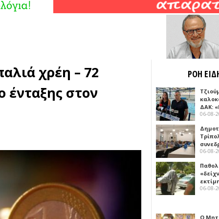
παλιά χρέη – 72
ΡΟΗ ΕΙΔ
ο ένταξης στον
Τζιού
καλοκ
ΔΑΚ: 
06-08-
Δημοτ
Τρίπο
συνεδ
06-08-
Παθολ
«δείχ
εκτίμ
06-08-
Ο Μητ