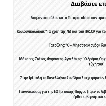
Διαβάστε επί
Διαμαντοπούλου κατά Τσίπρα: «Να απαντήσει 
Κουφονικολάκου: "Τα χρέη της ΝΔ και του ΠΑΣΟΚ για το 
Τατούλης: "Ο «Μητσοτακισμός» διαλ
Μάκαρης-Σιάτος-Φαράντος-Αγγελάκος: "Ο δρόμος Ορχομ
τύχη του"
Στην Τρίπολη το Πανελλήνιο Συνέδριο Επιχειρήσεων Β
Γιαννακούρας για την EO Τρίπολης-Πύργου (πριν το Λιβαδ
έρθει κυβερνητικό κ