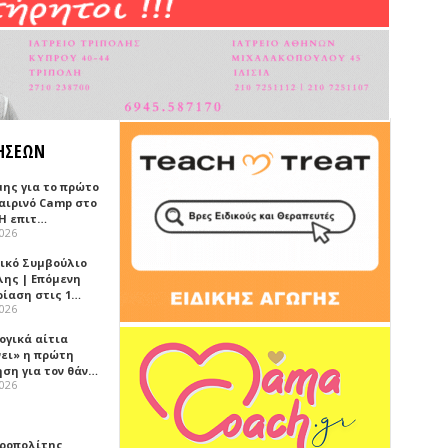
ΗΣΕΩΝ
μης για το πρώτο
αιρινό Camp στο
«Η επιτ…
2026
ικό Συμβούλιο
λης | Επόμενη
ρίαση στις 1…
2026
ογικά αίτια
νει» η πρώτη
ηση για τον θάν…
2026
ροπολίτης