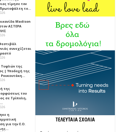
νιος τίμησε τον
 Πρωτοψάλτη το…
2026
ρικανίδα Madison
 στον ΑΣΤΕΡΑ
ΛΗΣ
2026
 Φεστιβάλ
νιάς συνεχίζεται
Πραστό
2026
 Τυφλών της
ος | Υποδοχή της
 Ρουκουτάκη…
2026
τή της
ορφώσεως του
ος σε Τρίπολη,
ά…
2026
ηκε η
ΤΕΛΕΥΤΑΙΑ ΣΧΟΛΙΑ
αμματική
η για την Ε.Ο.
λης…