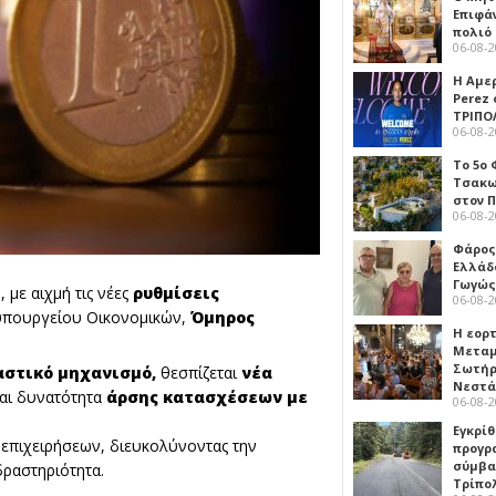
Επιφά
πολιό
06-08-
Η Αμε
Perez
ΤΡΙΠΟ
06-08-
Το 5ο
Τσακω
στον 
06-08-
Φάρος
Ελλάδ
Γωγώς
 με αιχμή τις νέες
ρυθμίσεις
06-08-
υπουργείου Οικονομικών,
Όμηρος
Η εορ
Μεταμ
Σωτήρ
στικό μηχανισμό
,
θεσπίζεται
νέα
Νεστ
ται δυνατότητα
άρσης κατασχέσεων με
06-08-
Εγκρίθ
επιχειρήσεων, διευκολύνοντας την
προγρ
σύμβασ
ραστηριότητα.
Τρίπο