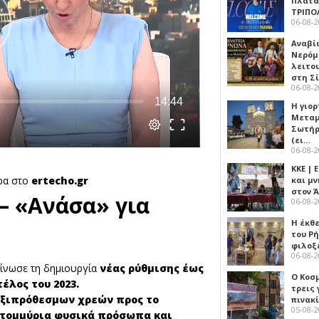
Πλατα
ΤΡΙΠΟ
06-08-
Αναβί
Νερόμ
λειτο
στη Σ
06-08-
Η γιορ
Μεταμ
Σωτήρ
(ει…
06-08-
ΚΚΕ |
ρα στο
ertecho.gr
και μν
στον 
– «Ανάσα» για
06-08-
Η έκθ
του Ρ
φιλοξ
06-08-
οίνωσε τη δημιουργία
νέας ρύθμισης έως
Ο Κοσ
έλος του 2023.
τρεις
ηξιπρόθεσμων χρεών προς το
πινακ
05-08-
ατομμύρια φυσικά πρόσωπα και