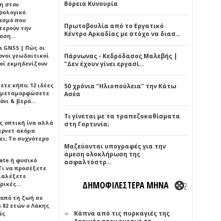
Βόρεια Κυνουρία
η στον
ρολογικό
ασμό που
Πρωτοβουλία από το Εργατικό
τερούν την
Κέντρο Αρκαδίας με στόχο να διασ…
δοση…
α GNSS | Πώς οι
ονοι γεωδαιτικοί
Πάρνωνας - Κεδρόδασος Μαλεβής |
οί εκμηδενίζουν
"Δεν έχουν γίνει εργασί…
ετε κήπο; 12 ιδέες
50 χρόνια "Ηλιοπούλεια" την Κάτω
α μεταμορφώσετε
Ασέα
όνι & βερά…
Τι γίνεται με τα τραπεζοκαθίσματα
ς οπτική ίνα αλλά
στη Γορτυνία;
τερνετ ακόμα
ει; Το συχνότερο
Μαζεύονται υπογραφές για την
άμεση ολοκλήρωση της
ate ή φυσικό
ασφαλτόστρ…
Τι να προσέξετε
διαλέξετε
ΔΗΜΟΦΙΛΕΣΤΕΡΑ ΜΗΝΑ
ρικές…
 από τη ζωή σε
 82 ετών ο Λάκης
Κάπνα από τις πυρκαγιές της
άς