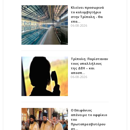
Κλείνει προσωρινά
το κολυμβητήριο
στην Τρίπολη - Θα
επα…
06-08-2026
Τρίπολη: Παρίσταναν
τους υπαλλήλους
της ΔΕΗ – και
αποσπ…
06-08-2026
Ο Επιφάνιος
απένειμε το οφφίκιο
του
Πρωτοπρεσβυτέρου
στ…