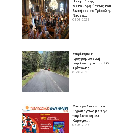
Η εορτή της
Μεταμορφώσεως του
Σωτήρος σε Τρίπολη,
Νεστά…
06-08-2026
Εγκρίθηκε η
προγραμματική
σύμβαση για την Ε.Ο.
Τρίπολης…
06-08-2026
Θέατρο Σκιών στο
Ξηροπήγαδο με την
παράσταση «Ο
Καραγκι…
06-08-2026