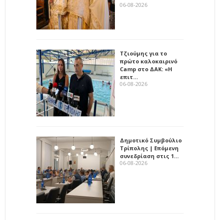
06-08-2026
Τζιούμης για το
πρώτο καλοκαιρινό
Camp στο ΔΑΚ: «Η
επιτ…
06-08-2026
Δημοτικό Συμβούλιο
Τρίπολης | Επόμενη
συνεδρίαση στις 1…
06-08-2026