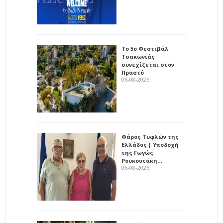
Το 5ο Φεστιβάλ
Τσακωνιάς
συνεχίζεται στον
Πραστό
06-08-2026
Φάρος Τυφλών της
Ελλάδος | Υποδοχή
της Γωγώς
Ρουκουτάκη…
06-08-2026