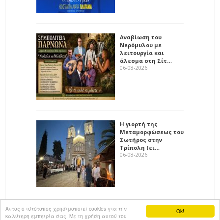
Αναβίωση του
Νερόμυλου με
λειτουργία και
άλεσμα στη Σίτ…
06-08-2026
Η γιορτή της
Μεταμορφώσεως του
Σωτήρος στην
Τρίπολη (ει…
06-08-2026
Αυτός ο ιστότοπος χρησιμοποιεί cookies για την
Ok!
καλύτερη εμπειρία σας. Με τη χρήση αυτού του
All rights reserved
KalimeraArkadia