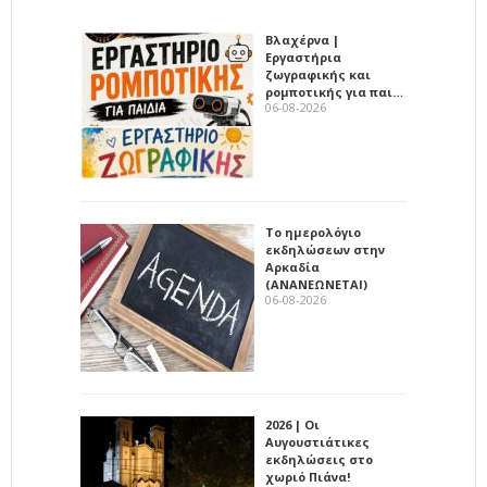
Βλαχέρνα |
Εργαστήρια
ζωγραφικής και
ρομποτικής για παι…
06-08-2026
Το ημερολόγιο
εκδηλώσεων στην
Αρκαδία
(ΑΝΑΝΕΩΝΕΤΑΙ)
06-08-2026
2026 | Οι
Αυγουστιάτικες
εκδηλώσεις στο
χωριό Πιάνα!