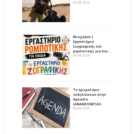
06-08-2026
Βλαχέρνα |
Εργαστήρια
ζωγραφικής και
ρομποτικής για παι…
06-08-2026
Το ημερολόγιο
εκδηλώσεων στην
Αρκαδία
(ΑΝΑΝΕΩΝΕΤΑΙ)
06-08-2026