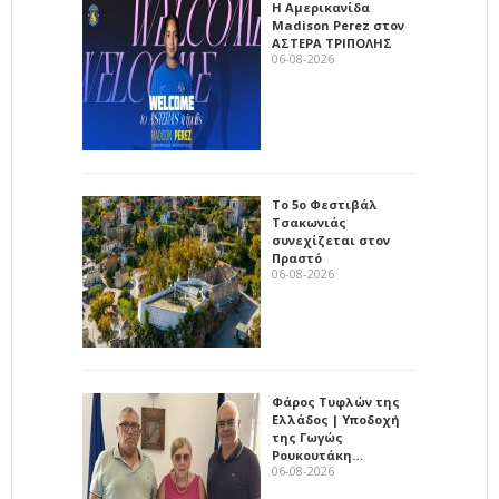
Η Αμερικανίδα
Madison Perez στον
ΑΣΤΕΡΑ ΤΡΙΠΟΛΗΣ
06-08-2026
Το 5ο Φεστιβάλ
Τσακωνιάς
συνεχίζεται στον
Πραστό
06-08-2026
Φάρος Τυφλών της
Ελλάδος | Υποδοχή
της Γωγώς
Ρουκουτάκη…
06-08-2026