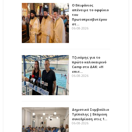
Ο Επιφάνιος
απένειμε το οφφίκιο
του
Πρωτοπρεσβυτέρου
στ…
06-08-2026
Τζιούμης για το
πρώτο καλοκαιρινό
Camp στο ΔΑΚ: «Η
επιτ…
06-08-2026
Δημοτικό Συμβούλιο
Τρίπολης | Επόμενη
συνεδρίαση στις 1…
06-08-2026