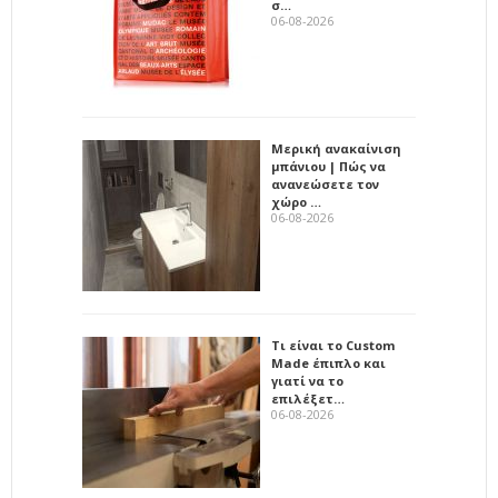
σ…
06-08-2026
Μερική ανακαίνιση
μπάνιου | Πώς να
ανανεώσετε τον
χώρο …
06-08-2026
Τι είναι το Custom
Made έπιπλο και
γιατί να το
επιλέξετ…
06-08-2026