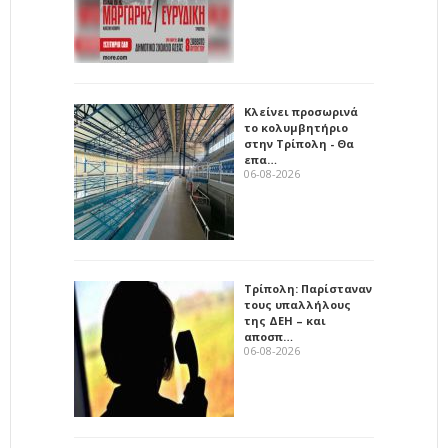
Κλείνει προσωρινά
το κολυμβητήριο
στην Τρίπολη - Θα
επα…
06-08-2026
Τρίπολη: Παρίσταναν
τους υπαλλήλους
της ΔΕΗ – και
αποσπ…
06-08-2026