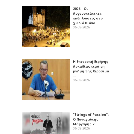
2026 | Οι
Αυγουστιάτικες
εκδηλώσεις στο
χωριό Πιάνα!
06-08-2026
Η Επιτροπή Ειρήνης
Αρκαδίας τιμά τη
μνήμη της Χιροσίμα
…
06-08-2026
"Strings of Passion":
Ο Παναγιώτης
Μάργαρης κ…
06-08-2026